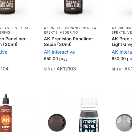
N PANELINER
,
ZA
AK PRECISION PANELINER
,
ZA
AK PRECIS
ERING
EFEKTE, VEDERING
EFEKTE, V
on Paneliner
AK Precision Paneliner
AK Precis
n (30ml)
Sepia (30ml)
Light Gre
tive
AK interactive
AK intera
650,00
рсд
650,00
р
2104
šifra: AK12103
šifra: AK