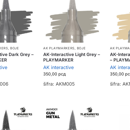
KERS
,
BOJE
AK PLAYMARKERS
,
BOJE
AK PLAYM
tive Dark Grey –
AK-Interactive Light Grey –
AK-Intera
KER
PLAYMARKER
– PLAYM
tive
AK interactive
AK intera
350,00
рсд
350,00
р
M006
šifra: AKM005
šifra: A