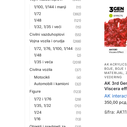
1/100, 1/144 i manji
(11)
1/72
(392)
1/48
(121)
1/32, 1/35 i veći
(15)
Civilni vazduhoplovi
(55)
Vojna vozila i orudja
(268)
1/72, 1/76, 1/100, 1/144
(55)
1/48
(2)
1/35 i veća
(209)
AK ACRYLICS
BOJE
,
BOJE I
Civilna vozila
(37)
MATERIJAL
,
Motocikli
VEDERING
(4)
AK 3rd Gen
Automobili i kamioni
(32)
Viscera ef
Figure
(123)
AK interac
1/72 i 1/76
(29)
350,00
рсд
1/35, 1/32
(70)
šifra: AK1
1/24
(11)
1/16
(13)
Objekti i predmeti za
(23)