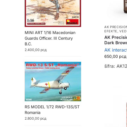
AK PRECISIO
EFEKTE, VED
MINI ART 1/16 Macedonian
AK Precisi
Guards Officer. III Century
Dark Brow
B.C.
AK interac
2.400,00
рсд
650,00
рсд
šifra: AK1
RS MODEL 1/72 RWD-13S/ST
Romania
2.800,00
рсд