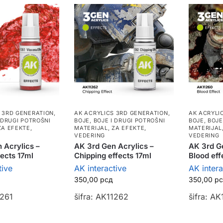
 3RD GENERATION
,
AK ACRYLICS 3RD GENERATION
,
AK ACRYLI
 DRUGI POTROŠNI
BOJE
,
BOJE I DRUGI POTROŠNI
BOJE
,
BOJE
ZA EFEKTE,
MATERIJAL
,
ZA EFEKTE,
MATERIJAL
VEDERING
VEDERING
 Acrylics –
AK 3rd Gen Acrylics –
AK 3rd Ge
fects 17ml
Chipping effects 17ml
Blood eff
tive
AK interactive
AK intera
350,00
рсд
350,00
р
1261
šifra: AK11262
šifra: A