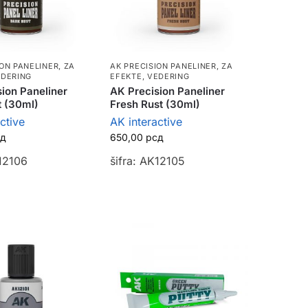
ION PANELINER
,
ZA
AK PRECISION PANELINER
,
ZA
EDERING
EFEKTE, VEDERING
ion Paneliner
AK Precision Paneliner
t (30ml)
Fresh Rust (30ml)
ctive
AK interactive
сд
650,00
рсд
K12106
šifra: AK12105