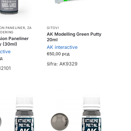
ION PANELINER
,
ZA
GITOVI
EDERING
AK Modelling Green Putty
ion Paneliner
20ml
y (30ml)
AK interactive
ctive
650,00
рсд
сд
šifra: AK9329
12101