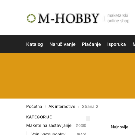
Katalog
Naručivanje
Plaćanje
Isporuka
M
Početna
AK interactive
Strana 2
/
/
KATEGORIJE
Makete na sastavljanje
(1038)
Vojni vazduhoplovi
(540)