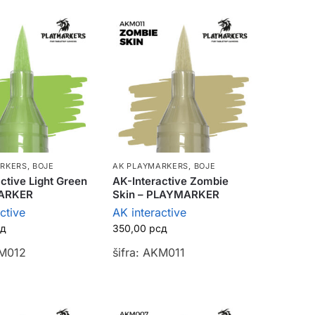
ARKERS
,
BOJE
AK PLAYMARKERS
,
BOJE
ctive Light Green
AK-Interactive Zombie
ARKER
Skin – PLAYMARKER
ctive
AK interactive
сд
350,00
рсд
KM012
šifra: AKM011