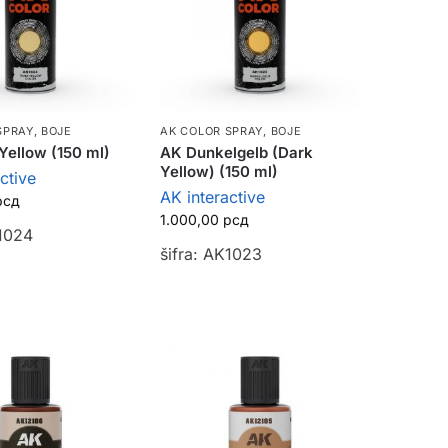
SPRAY
,
BOJE
AK COLOR SPRAY
,
BOJE
Yellow (150 ml)
AK Dunkelgelb (Dark
Yellow) (150 ml)
ctive
AK interactive
рсд
1.000,00
рсд
K1024
šifra: AK1023