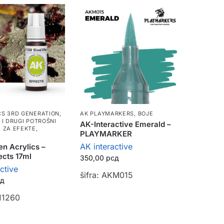
CS 3RD GENERATION
,
AK PLAYMARKERS
,
BOJE
 I DRUGI POTROŠNI
AK-Interactive Emerald –
,
ZA EFEKTE,
PLAYMARKER
AK interactive
n Acrylics –
ects 17ml
350,00
рсд
ctive
šifra: AKM015
сд
K11260