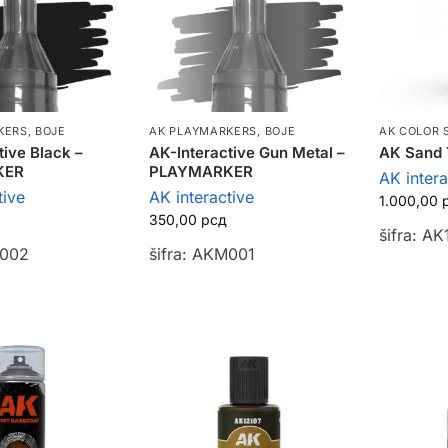
KERS
,
BOJE
AK PLAYMARKERS
,
BOJE
AK COLOR 
tive Black –
AK-Interactive Gun Metal –
AK Sand 
KER
PLAYMARKER
AK intera
tive
AK interactive
1.000,00
350,00
рсд
šifra: A
M002
šifra: AKM001