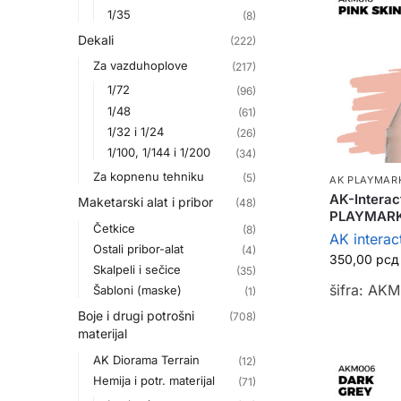
1/35
(8)
Dekali
(222)
Za vazduhoplove
(217)
1/72
(96)
1/48
(61)
1/32 i 1/24
(26)
1/100, 1/144 i 1/200
(34)
Za kopnenu tehniku
(5)
AK PLAYMAR
AK-Interac
Maketarski alat i pribor
(48)
PLAYMAR
Četkice
(8)
AK interac
Ostali pribor-alat
(4)
350,00
рсд
Skalpeli i sečice
(35)
šifra: AK
Šabloni (maske)
(1)
Boje i drugi potrošni
(708)
materijal
AK Diorama Terrain
(12)
Hemija i potr. materijal
(71)