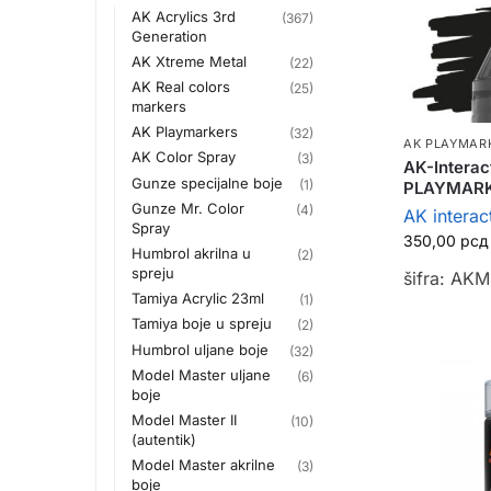
AK Acrylics 3rd
(367)
Generation
AK Xtreme Metal
(22)
AK Real colors
(25)
markers
AK Playmarkers
(32)
AK PLAYMAR
AK Color Spray
(3)
AK-Interac
Gunze specijalne boje
(1)
PLAYMAR
Gunze Mr. Color
(4)
AK interac
Spray
350,00
рсд
Humbrol akrilna u
(2)
spreju
šifra: AK
Tamiya Acrylic 23ml
(1)
Tamiya boje u spreju
(2)
Humbrol uljane boje
(32)
Model Master uljane
(6)
boje
Model Master II
(10)
(autentik)
Model Master akrilne
(3)
boje