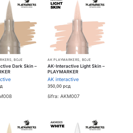
ARKERS
,
BOJE
AK PLAYMARKERS
,
BOJE
ctive Dark Skin –
AK-Interactive Light Skin –
RKER
PLAYMARKER
ctive
AK interactive
сд
350,00
рсд
KM008
šifra: AKM007