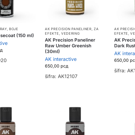
PRAY
,
BOJE
AK PRECISION PANELINER
,
ZA
AK PRECIS
EFEKTE, VEDERING
EFEKTE, V
secoat (150 ml)
AK Precision Paneliner
AK Precis
tive
Raw Umber Greenish
Dark Rus
сд
(30ml)
AK intera
AK interactive
020
650,00
р
650,00
рсд
šifra: A
šifra: AK12107