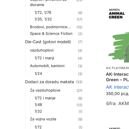
diorame
1/72, 1/76
(6)
1/35, 1/32
(17)
Brodovi, podmornice...
(15)
Space & Science Fiction
(2)
Die-Cast (gotovi modeli)
(7)
vazduhoplovi
(4)
1/72 i manji
(4)
Automobili, kamioni
(3)
AK PLAYMAR
1/24
AK-Interac
(3)
Green – 
Dodaci za doradu maketa
(33)
AK interac
Za vazduhoplove
(21)
350,00
рсд
1/72 i manje
(8)
šifra: AK
1/48
(12)
1/32
(1)
Za vojna vozila
(9)
1/72
(1)