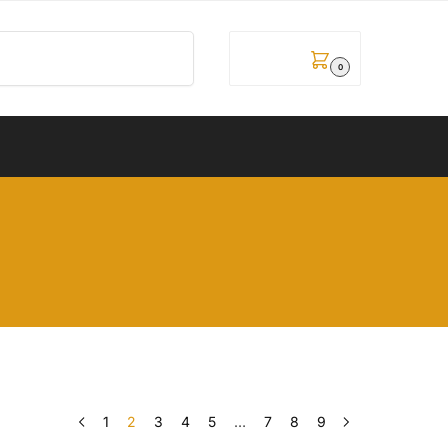
Pretraži
0,00
рсд
0
1
2
3
4
5
…
7
8
9