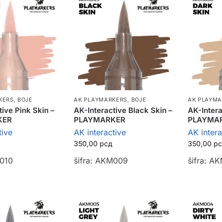
KERS
,
BOJE
AK PLAYMARKERS
,
BOJE
AK PLAYM
tive Pink Skin –
AK-Interactive Black Skin –
AK-Intera
KER
PLAYMARKER
PLAYMA
tive
AK interactive
AK intera
350,00
рсд
350,00
р
M010
šifra: AKM009
šifra: A