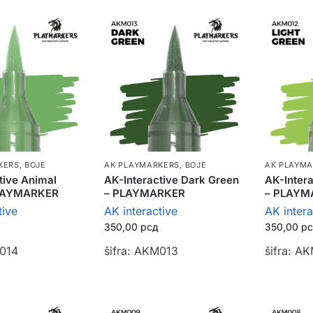
KERS
,
BOJE
AK PLAYMARKERS
,
BOJE
AK PLAYM
tive Animal
AK-Interactive Dark Green
AK-Intera
PLAYMARKER
– PLAYMARKER
– PLAYM
tive
AK interactive
AK intera
350,00
рсд
350,00
р
M014
šifra: AKM013
šifra: A