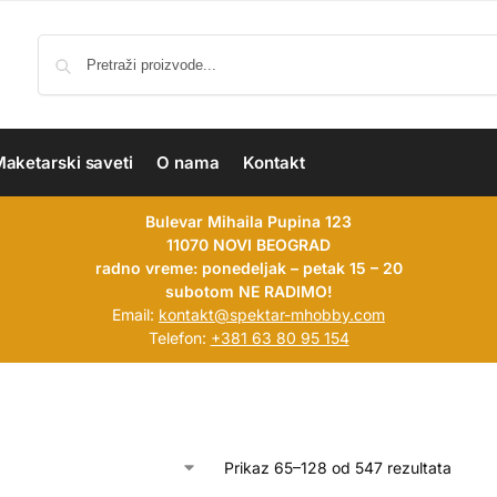
aketarski saveti
O nama
Kontakt
Bulevar Mihaila Pupina 123
11070 NOVI BEOGRAD
radno vreme: ponedeljak – petak 15 – 20
subotom NE RADIMO!
Email:
kontakt@spektar-mhobby.com
Telefon:
+381 63 80 95 154
Prikaz 65–128 od 547 rezultata