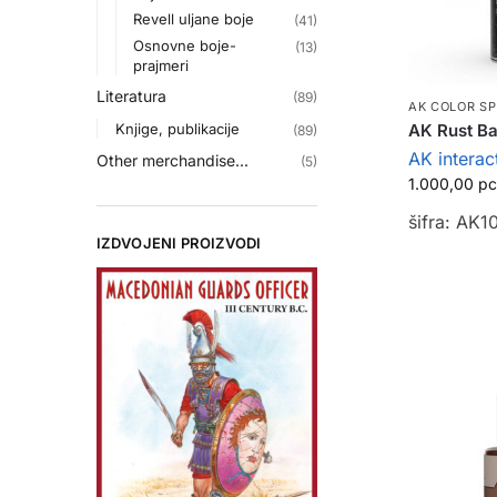
Revell uljane boje
(41)
Osnovne boje-
(13)
prajmeri
Literatura
(89)
AK COLOR S
Knjige, publikacije
AK Rust Ba
(89)
AK interac
Other merchandise...
(5)
1.000,00
р
šifra: AK1
IZDVOJENI PROIZVODI