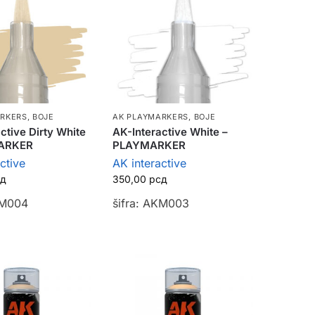
ARKERS
,
BOJE
AK PLAYMARKERS
,
BOJE
ctive Dirty White
AK-Interactive White –
ARKER
PLAYMARKER
ctive
AK interactive
сд
350,00
рсд
KM004
šifra: AKM003