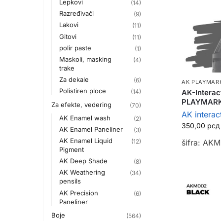
Lepkovi
(14)
Razređivači
(9)
Lakovi
(11)
Gitovi
(11)
polir paste
(1)
Maskoli, masking
(4)
trake
Za dekale
(6)
AK PLAYMAR
Polistiren ploce
AK-Interac
(14)
PLAYMAR
Za efekte, vedering
(70)
AK interac
AK Enamel wash
(2)
350,00
рсд
AK Enamel Paneliner
(3)
AK Enamel Liquid
(12)
šifra: AK
Pigment
AK Deep Shade
(8)
AK Weathering
(34)
pensils
AK Precision
(6)
Paneliner
Boje
(564)