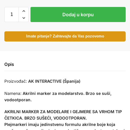
Dodaj u korpu
Imate pitanje? Zahtevajte da Vas pozovemo
Opis
Proizvođač:
AK INTERACTIVE (Španija)
Namena:
Akrilni marker za modelarstvo. Brzo se suši,
vodootporan.
AKRILNI MARKER ZA MODELARE I GEJMERE SA VRHOM TIP
ČETKICA. BRZO SUŠEĆI, VODOOTPORAN.
Plejmarkeri imaju jedinstvenu formulu akrilne boje koja