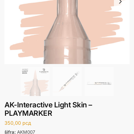
AK-Interactive Light Skin –
PLAYMARKER
350,00
рсд
šifra:
AKM007