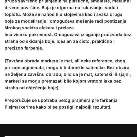
pruža savršeno prijanjanje na plastične, smolaste, metalne i
drvene površine. Boja je otporna na rukovanje, vodu i
toplotu. Može se nanositi u slojevima kao i svaka druga
boja za modeliranje i omogućava mešanje radi postizanja
širokog spektra efekata i prelaza.
Ima visoku pokrivnost. Omogućava izlaganje proizvoda bez
straha od skidanja boje. Idealan za čisto, praktično i
precizno farbanje.
(Završna obrada markera je mat, ali neke reference, zbog
prirode pigmenata, mogu biti donekle satenske. Bez obzira
na željenu završnu obradu, bilo da je mat, satenski ili sjajni,
markeri se mogu premazati bilo kojom vrstom laka bez
straha od oštećenja boje).
Preporučuje se upotreba belog prajmera pre farbanja
Plejmarkerima kako bi se postigli najbolji rezultati.