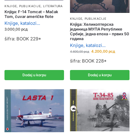
KNJIGE, PUBLIKACIJE
,
LITERATURA
Knjiga: F-14 Tomcat – Mačak
Tom, čuvar američke flote
KNJIGE, PUBLIKACIJE
Knjige, katalozi...
Knjiga: Хеликоптерска
јединица МУПА Републике
3.000,00
рсд
Србије, једна епоха – првих 50
šifra: BOOK 229*
година
Knjige, katalozi...
4.200,00
рсд
4.600,00
рсд
šifra: BOOK 228*
Dodaj u korpu
Dodaj u korpu