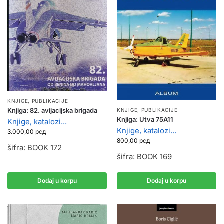
KNJIGE, PUBLIKACIJE
Knjiga: 82. avijacijska brigada
KNJIGE, PUBLIKACIJE
Knjiga: Utva 75A11
Knjige, katalozi...
Knjige, katalozi...
3.000,00
рсд
800,00
рсд
šifra: BOOK 172
šifra: BOOK 169
Dodaj u korpu
Dodaj u korpu