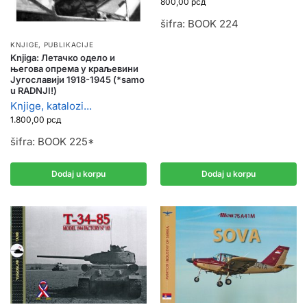
800,00
рсд
šifra: BOOK 224
KNJIGE, PUBLIKACIJE
Knjiga: Летачко одело и
његова опрема у краљевини
Југославији 1918-1945 (*samo
u RADNJI!)
Knjige, katalozi...
1.800,00
рсд
šifra: BOOK 225*
Dodaj u korpu
Dodaj u korpu