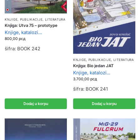
KNJIGE, PUBLIKACIJE
,
LITERATURA
Knjiga: Utva 75 – prototype
Knjige, katalozi...
800,00
рсд
šifra: BOOK 242
KNJIGE, PUBLIKACIJE
,
LITERATURA
Knjiga: Bio jedan JAT
Knjige, katalozi...
3.700,00
рсд
šifra: BOOK 241
Dodaj u korpu
Dodaj u korpu