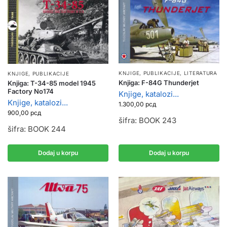
KNJIGE, PUBLIKACIJE
,
LITERATURA
KNJIGE, PUBLIKACIJE
Knjiga: F-84G Thunderjet
Knjiga: T-34-85 model 1945
Factory No174
Knjige, katalozi...
Knjige, katalozi...
1.300,00
рсд
900,00
рсд
šifra: BOOK 243
šifra: BOOK 244
Dodaj u korpu
Dodaj u korpu