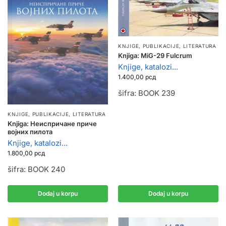
KNJIGE, PUBLIKACIJE
,
LITERATURA
Knjiga: MiG-29 Fulcrum
Knjige, katalozi...
1.400,00
рсд
šifra: BOOK 239
KNJIGE, PUBLIKACIJE
,
LITERATURA
Knjiga: Неиспричане приче
војних пилота
Knjige, katalozi...
1.800,00
рсд
šifra: BOOK 240
Dodaj u korpu
Dodaj u korpu