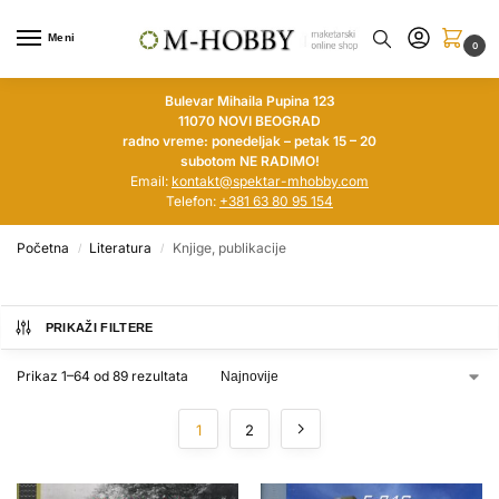
Meni
0
Bulevar Mihaila Pupina 123
11070 NOVI BEOGRAD
radno vreme: ponedeljak – petak 15 – 20
subotom NE RADIMO!
Email:
kontakt@spektar-mhobby.com
Telefon:
+381 63 80 95 154
Početna
Literatura
Knjige, publikacije
/
/
PRIKAŽI FILTERE
Prikaz 1–64 od 89 rezultata
1
2