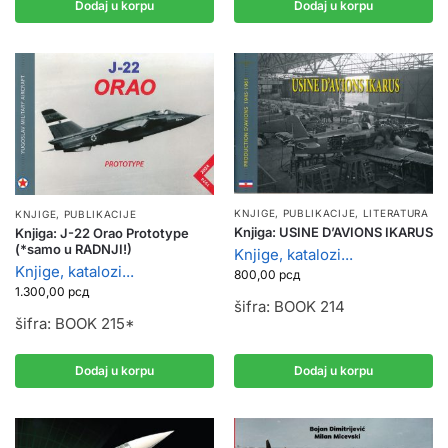
Dodaj u korpu
Dodaj u korpu
KNJIGE, PUBLIKACIJE
,
LITERATURA
KNJIGE, PUBLIKACIJE
Knjiga: USINE D’AVIONS IKARUS
Knjiga: J-22 Orao Prototype
(*samo u RADNJI!)
Knjige, katalozi...
Knjige, katalozi...
800,00
рсд
1.300,00
рсд
šifra: BOOK 214
šifra: BOOK 215*
Dodaj u korpu
Dodaj u korpu