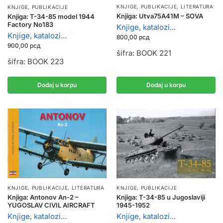
KNJIGE, PUBLIKACIJE
,
LITERATURA
KNJIGE, PUBLIKACIJE
Knjiga: Utva75A41M – SOVA
Knjiga: T-34-85 model 1944
Factory No183
Knjige, katalozi...
Knjige, katalozi...
800,00
рсд
900,00
рсд
šifra: BOOK 221
šifra: BOOK 223
Dodaj u korpu
Dodaj u korpu
KNJIGE, PUBLIKACIJE
,
LITERATURA
KNJIGE, PUBLIKACIJE
Knjiga: Antonov An-2 –
Knjiga: T-34-85 u Jugoslaviji
YUGOSLAV CIVIL AIRCRAFT
1945-1952
Knjige, katalozi...
Knjige, katalozi...