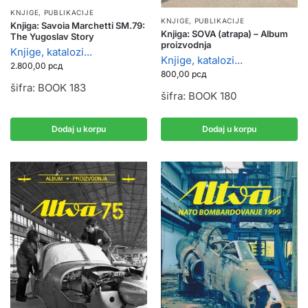
KNJIGE, PUBLIKACIJE
KNJIGE, PUBLIKACIJE
Knjiga: Savoia Marchetti SM.79:
Knjiga: SOVA (atrapa) – Album
The Yugoslav Story
proizvodnja
Knjige, katalozi...
Knjige, katalozi...
2.800,00
рсд
800,00
рсд
šifra: BOOK 183
šifra: BOOK 180
Dodaj u korpu
Dodaj u korpu