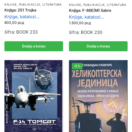
KNJIGE, PUBLIKACIJE
,
LITERATURA
KNJIGE, PUBLIKACIJE
,
LITERATURA
Knjiga: 251 Trojka
Knjiga: F-86E(M) Sabre
Knjige, katalozi...
Knjige, katalozi...
800,00
рсд
1.300,00
рсд
šifra: BOOK 233
šifra: BOOK 230
Dodaj u korpu
Dodaj u korpu
-9%