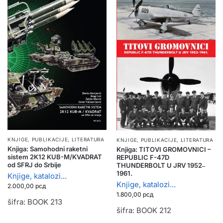
KNJIGE, PUBLIKACIJE
,
LITERATURA
KNJIGE, PUBLIKACIJE
,
LITERATURA
Knjiga: Samohodni raketni
Knjiga: TITOVI GROMOVNICI –
sistem 2K12 KUB-M/KVADRAT
REPUBLIC F-47D
od SFRJ do Srbije
THUNDERBOLT U JRV 1952‒
1961.
Knjige, katalozi...
Knjige, katalozi...
2.000,00
рсд
1.800,00
рсд
šifra: BOOK 213
šifra: BOOK 212