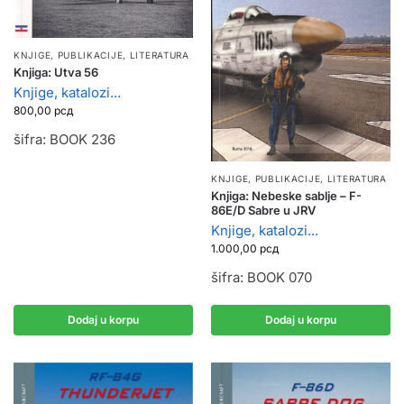
KNJIGE, PUBLIKACIJE
,
LITERATURA
Knjiga: Utva 56
Knjige, katalozi...
800,00
рсд
šifra: BOOK 236
KNJIGE, PUBLIKACIJE
,
LITERATURA
Knjiga: Nebeske sablje – F-
86E/D Sabre u JRV
Knjige, katalozi...
1.000,00
рсд
šifra: BOOK 070
Dodaj u korpu
Dodaj u korpu