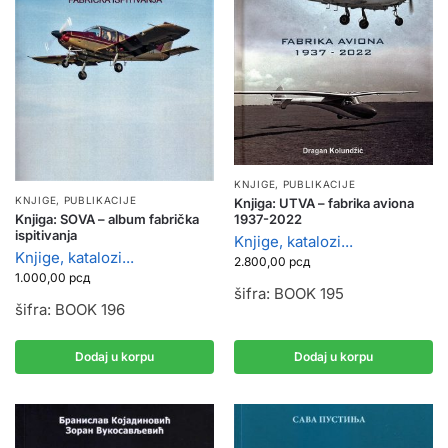
KNJIGE, PUBLIKACIJE
KNJIGE, PUBLIKACIJE
Knjiga: UTVA – fabrika aviona
Knjiga: SOVA – album fabrička
1937-2022
ispitivanja
Knjige, katalozi...
Knjige, katalozi...
2.800,00
рсд
1.000,00
рсд
šifra: BOOK 195
šifra: BOOK 196
Dodaj u korpu
Dodaj u korpu