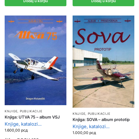
Dodaj u korpu
Dodaj u korpu
KNJIGE, PUBLIKACIJE
KNJIGE, PUBLIKACIJE
Knjiga: UTVA 75 – album VSJ
Knjiga: SOVA – album prototip
Knjige, katalozi...
Knjige, katalozi...
1.600,00
рсд
1.000,00
рсд