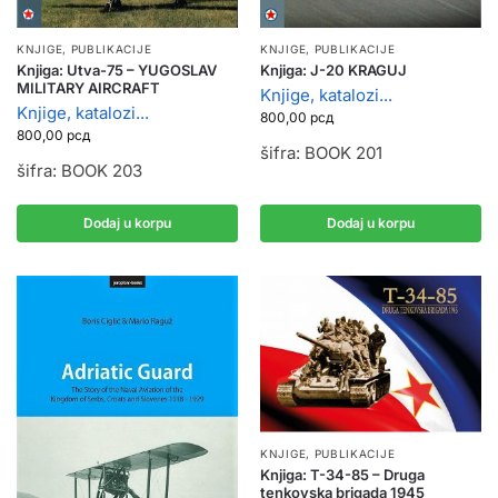
KNJIGE, PUBLIKACIJE
KNJIGE, PUBLIKACIJE
Knjiga: Utva-75 – YUGOSLAV
Knjiga: J-20 KRAGUJ
MILITARY AIRCRAFT
Knjige, katalozi...
Knjige, katalozi...
800,00
рсд
800,00
рсд
šifra: BOOK 201
šifra: BOOK 203
Dodaj u korpu
Dodaj u korpu
KNJIGE, PUBLIKACIJE
Knjiga: T-34-85 – Druga
tenkovska brigada 1945