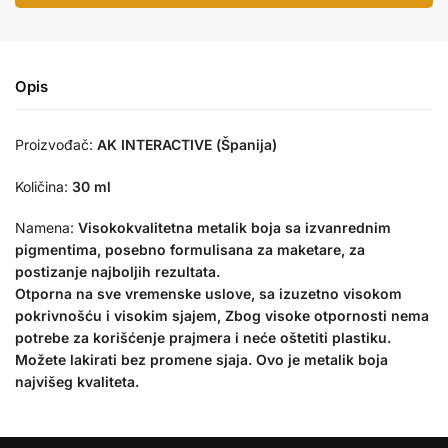
Opis
Proizvođač:
AK INTERACTIVE (Španija)
Količina:
30 ml
Namena:
Visokokvalitetna metalik boja sa izvanrednim
pigmentima, posebno formulisana za maketare, za
postizanje najboljih rezultata.
Otporna na sve vremenske uslove, sa izuzetno visokom
pokrivnošću i visokim sjajem, Zbog visoke otpornosti nema
potrebe za korišćenje prajmera i neće oštetiti plastiku.
Možete lakirati bez promene sjaja. Ovo je metalik boja
najvišeg kvaliteta.