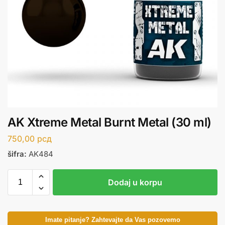
AK Xtreme Metal Burnt Metal (30 ml)
750,00
рсд
šifra:
AK484
Dodaj u korpu
Imate pitanje? Zahtevajte da Vas pozovemo