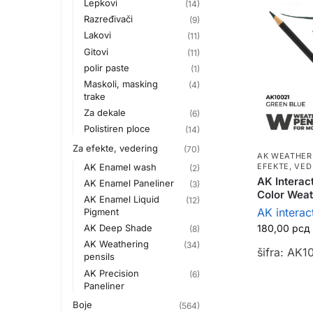
Lepkovi
(14)
Razređivači
(9)
Lakovi
(11)
Gitovi
(11)
polir paste
(1)
Maskoli, masking
(4)
trake
Za dekale
(6)
Polistiren ploce
(14)
Za efekte, vedering
(70)
AK WEATHER
AK Enamel wash
EFEKTE, VED
(2)
AK Interac
AK Enamel Paneliner
(3)
Color Weat
AK Enamel Liquid
(12)
AK interac
Pigment
AK Deep Shade
180,00
рсд
(8)
AK Weathering
(34)
šifra: AK1
pensils
AK Precision
(6)
Paneliner
Boje
(564)