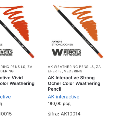
RING PENSILS
,
ZA
AK WEATHERING PENSILS
,
ZA
EDERING
EFEKTE, VEDERING
ctive Vivid
AK Interactive Strong
olor Weathering
Ocher Color Weathering
Pencil
ctive
AK interactive
д
180,00
рсд
K10015
šifra: AK10014