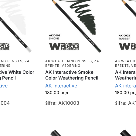
ING PENSILS
,
ZA
AK WEATHERING PENSILS
,
ZA
AK WEATHE
ERING
EFEKTE, VEDERING
EFEKTE, V
tive White Color
AK Interactive Smoke
AK Intera
 Pencil
Color Weathering Pencil
Weatheri
tive
AK interactive
AK intera
180,00
рсд
180,00
рс
0004
šifra: AK10003
šifra: A