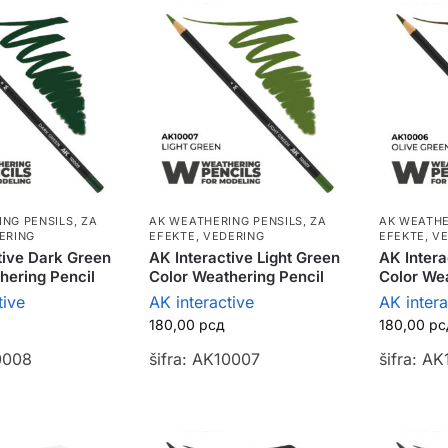
ING PENSILS
,
ZA
AK WEATHERING PENSILS
,
ZA
AK WEATHE
ERING
EFEKTE, VEDERING
EFEKTE, V
tive Dark Green
AK Interactive Light Green
AK Intera
hering Pencil
Color Weathering Pencil
Color Wea
tive
AK interactive
AK intera
180,00
рсд
180,00
рс
0008
šifra: AK10007
šifra: A