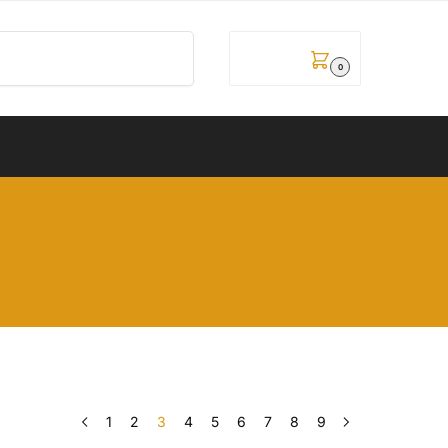
Pretraži
0,00
рсд
0
1
2
3
4
5
6
7
8
9