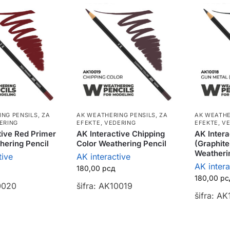
ING PENSILS
,
ZA
AK WEATHERING PENSILS
,
ZA
AK WEATHE
ERING
EFEKTE, VEDERING
EFEKTE, V
tive Red Primer
AK Interactive Chipping
AK Intera
hering Pencil
Color Weathering Pencil
(Graphite
Weatheri
tive
AK interactive
AK intera
180,00
рсд
180,00
рс
0020
šifra: AK10019
šifra: A