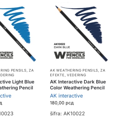
RING PENSILS
,
ZA
AK WEATHERING PENSILS
,
ZA
EDERING
EFEKTE, VEDERING
ctive Light Blue
AK Interactive Dark Blue
thering Pencil
Color Weathering Pencil
ctive
AK interactive
д
180,00
рсд
K10023
šifra: AK10022