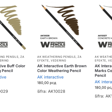
ING PENSILS
,
ZA
AK WEATHERING PENSILS
,
ZA
AK WEATHE
ERING
EFEKTE, VEDERING
EFEKTE, V
ive Buff Color
AK Interactive Earth Brown
AK Intera
 Pencil
Color Weathering Pencil
Marks Co
Pencil
tive
AK interactive
AK intera
180,00
рсд
180,00
рс
0029
šifra: AK10028
šifra: A