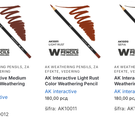
ING PENSILS
,
ZA
AK WEATHERING PENSILS
,
ZA
AK WEATHE
ERING
EFEKTE, VEDERING
EFEKTE, V
tive Medium
AK Interactive Light Rust
AK Intera
 Weathering
Color Weathering Pencil
Weatheri
AK interactive
AK intera
tive
180,00
рсд
180,00
рс
šifra: AK10011
šifra: A
0012