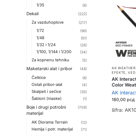
1/35
(8)
Dekali
(222)
Za vazduhoplove
(217)
1/72
(96)
1/48
(61)
1/32 i 1/24
(26)
1/100, 1/144 i 1/200
(34)
Za kopnenu tehniku
(5)
Maketarski alat i pribor
AK WEATHER
(48)
EFEKTE, VED
Četkice
(8)
AK Interac
Ostali pribor-alat
Color Weat
(4)
Skalpeli i sečice
(35)
AK interac
Šabloni (maske)
(1)
180,00
рсд
Boje i drugi potrošni
(708)
šifra: AK1
materijal
AK Diorama Terrain
(12)
Hemija i potr. materijal
(71)