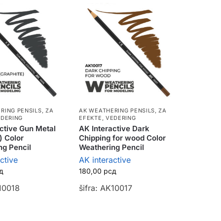
RING PENSILS
,
ZA
AK WEATHERING PENSILS
,
ZA
EDERING
EFEKTE, VEDERING
ctive Gun Metal
AK Interactive Dark
) Color
Chipping for wood Color
ng Pencil
Weathering Pencil
ctive
AK interactive
д
180,00
рсд
K10018
šifra: AK10017