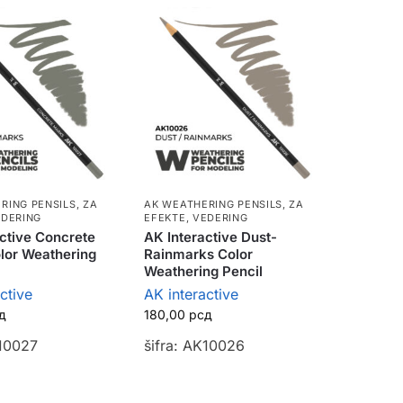
RING PENSILS
,
ZA
AK WEATHERING PENSILS
,
ZA
EDERING
EFEKTE, VEDERING
ctive Concrete
AK Interactive Dust-
lor Weathering
Rainmarks Color
Weathering Pencil
ctive
AK interactive
д
180,00
рсд
K10027
šifra: AK10026