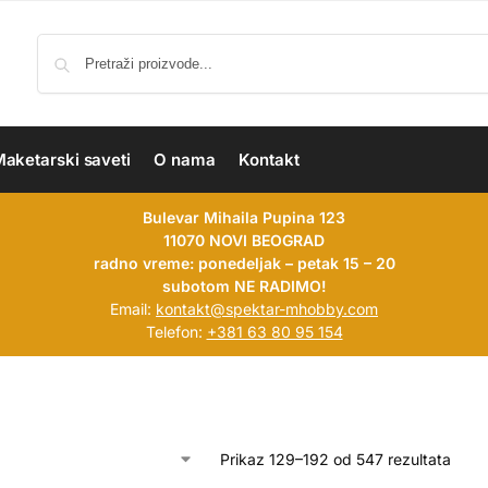
aketarski saveti
O nama
Kontakt
Bulevar Mihaila Pupina 123
11070 NOVI BEOGRAD
radno vreme: ponedeljak – petak 15 – 20
subotom NE RADIMO!
Email:
kontakt@spektar-mhobby.com
Telefon:
+381 63 80 95 154
Prikaz 129–192 od 547 rezultata