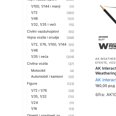
1/100, 1/144 i manji
(11)
1/72
(392)
1/48
(121)
1/32, 1/35 i veći
(15)
Civilni vazduhoplovi
(55)
Vojna vozila i orudja
(268)
1/72, 1/76, 1/100, 1/144
(55)
1/48
(2)
1/35 i veća
(209)
AK WEATHER
EFEKTE, VED
Civilna vozila
(37)
AK Interact
Motocikli
(4)
Weathering
Automobili i kamioni
(32)
AK interac
Figure
(123)
180,00
рсд
1/72 i 1/76
(29)
šifra: AK1
1/35, 1/32
(70)
1/24
(11)
1/16
(13)
Objekti i predmeti za
(23)