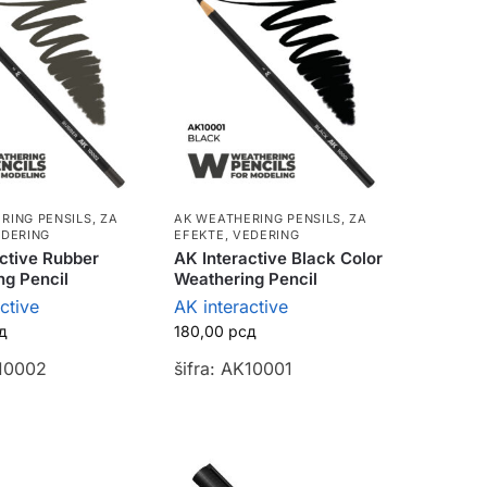
RING PENSILS
,
ZA
AK WEATHERING PENSILS
,
ZA
EDERING
EFEKTE, VEDERING
ctive Rubber
AK Interactive Black Color
ng Pencil
Weathering Pencil
ctive
AK interactive
д
180,00
рсд
K10002
šifra: AK10001