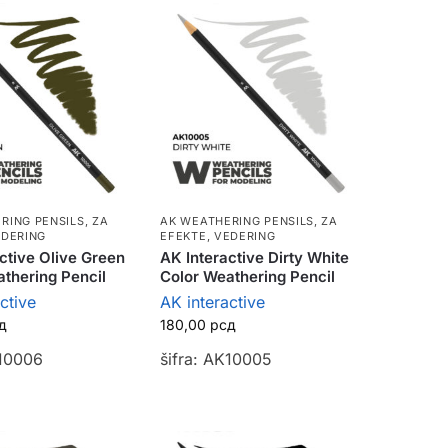
RING PENSILS
,
ZA
AK WEATHERING PENSILS
,
ZA
EDERING
EFEKTE, VEDERING
ctive Olive Green
AK Interactive Dirty White
thering Pencil
Color Weathering Pencil
ctive
AK interactive
д
180,00
рсд
K10006
šifra: AK10005