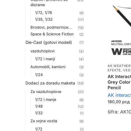
diorame
1/72, 1/76
(6)
1/35, 1/32
(17)
Brodovi, podmornice...
(15)
Space & Science Fiction
(2)
Die-Cast (gotovi modeli)
(7)
vazduhoplovi
(4)
1/72 i manji
(4)
AK WEATHER
Automobili, kamioni
(3)
EFEKTE, VED
1/24
(3)
AK Interac
Grey Color
Dodaci za doradu maketa
(33)
Pencil
Za vazduhoplove
(21)
AK interac
1/72 i manje
(8)
180,00
рсд
1/48
(12)
šifra: AK1
1/32
(1)
Za vojna vozila
(9)
1/72
(1)