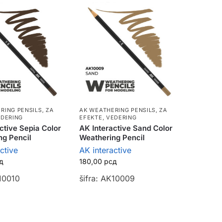
RING PENSILS
,
ZA
AK WEATHERING PENSILS
,
ZA
EDERING
EFEKTE, VEDERING
ctive Sepia Color
AK Interactive Sand Color
ng Pencil
Weathering Pencil
ctive
AK interactive
д
180,00
рсд
K10010
šifra: AK10009