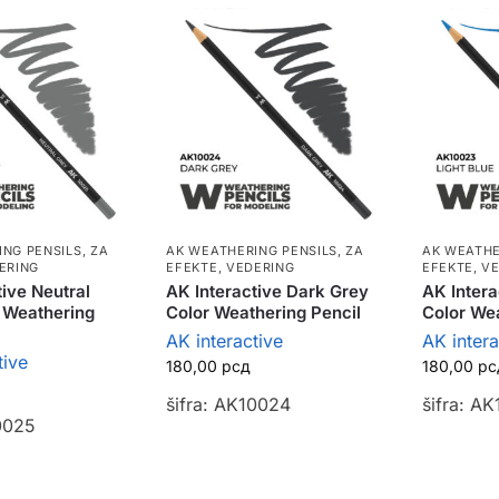
ING PENSILS
,
ZA
AK WEATHERING PENSILS
,
ZA
AK WEATHE
ERING
EFEKTE, VEDERING
EFEKTE, V
tive Neutral
AK Interactive Dark Grey
AK Intera
 Weathering
Color Weathering Pencil
Color Wea
AK interactive
AK intera
tive
180,00
рсд
180,00
рс
šifra: AK10024
šifra: A
0025