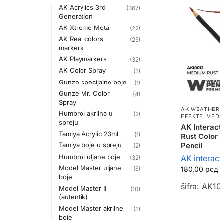
AK Acrylics 3rd
(367)
Generation
AK Xtreme Metal
(22)
AK Real colors
(25)
markers
AK Playmarkers
(32)
AK Color Spray
(3)
Gunze specijalne boje
(1)
Gunze Mr. Color
(4)
Spray
AK WEATHER
Humbrol akrilna u
(2)
EFEKTE, VED
spreju
AK Interac
Tamiya Acrylic 23ml
(1)
Rust Color
Pencil
Tamiya boje u spreju
(2)
Humbrol uljane boje
AK interac
(32)
Model Master uljane
(6)
180,00
рсд
boje
šifra: AK1
Model Master II
(10)
(autentik)
Model Master akrilne
(3)
boje