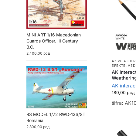
MINI ART 1/16 Macedonian
Guards Officer. III Century
B.C.
2.400,00
рсд
AK WEATHER
EFEKTE, VED
AK Interac
Weathering
AK interac
180,00
рсд
šifra: AK1
RS MODEL 1/72 RWD-13S/ST
Romania
2.800,00
рсд