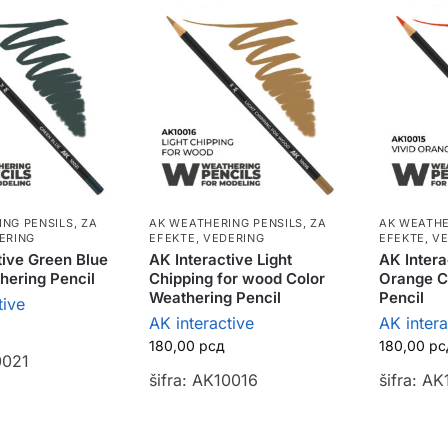
ING PENSILS
,
ZA
AK WEATHERING PENSILS
,
ZA
AK WEATHE
ERING
EFEKTE, VEDERING
EFEKTE, V
tive Green Blue
AK Interactive Light
AK Intera
hering Pencil
Chipping for wood Color
Orange C
Weathering Pencil
Pencil
tive
AK interactive
AK intera
180,00
рсд
180,00
рс
0021
šifra: AK10016
šifra: A