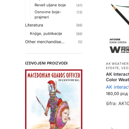
Revell uljane boje
(41)
Osnovne boje-
(13)
prajmeri
Literatura
(89)
Knjige, publikacije
(89)
Other merchandise...
(5)
IZDVOJENI PROIZVODI
AK WEATHER
EFEKTE, VED
AK Interac
Color Weat
AK interac
180,00
рсд
šifra: AK1