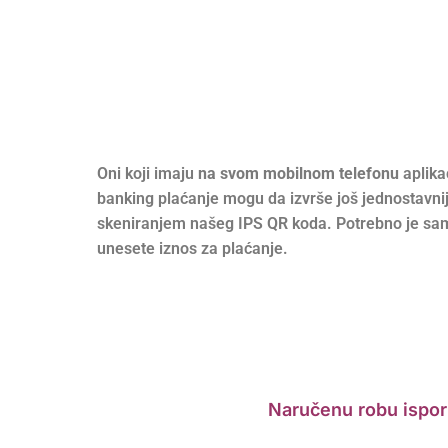
Oni koji imaju
na svom mobilnom telefonu
aplika
banking plaćanje mogu da izvrše još jednostavni
skeniranjem našeg IPS QR koda. Potrebno je sa
unesete
iznos za plaćanje.
Naručenu robu ispor