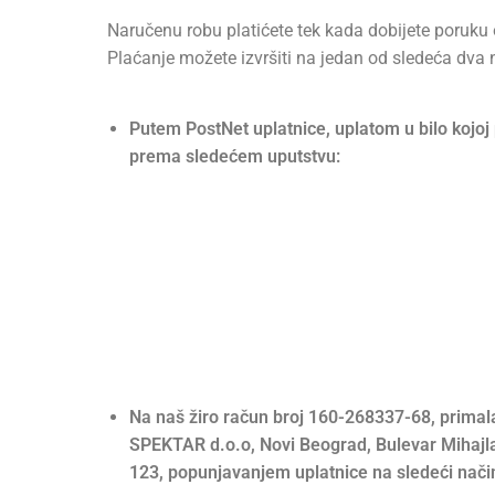
Naručenu robu platićete tek kada dobijete poruku o
Plaćanje možete izvršiti na jedan od sledeća dva 
Putem PostNet uplatnice, uplatom u bilo kojoj 
prema sledećem uputstvu:
Na naš žiro račun broj
160-268337-68, primala
SPEKTAR d.o.o, Novi Beograd, Bulevar Mihajl
123, popunjavanjem uplatnice na sledeći nači