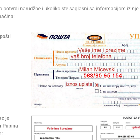
 potvrdi narudžbe i ukoliko ste saglasni sa informacijom iz nje.
načina:
pošti
c je
a Pupina
n: