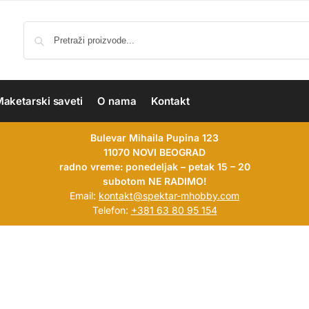
aketarski saveti
O nama
Kontakt
Bulevar Mihaila Pupina 123
11070 NOVI BEOGRAD
radno vreme: ponedeljak – petak 15 – 20
subotom NE RADIMO!
Email:
kontakt@spektar-mhobby.com
Telefon:
+381 63 80 95 154