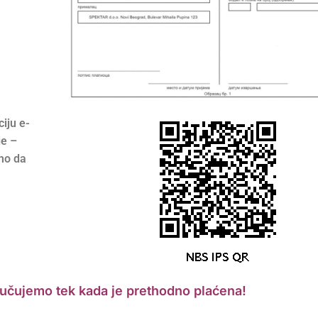
ciju e-
je –
mo da
učujemo tek kada je prethodno plaćena!