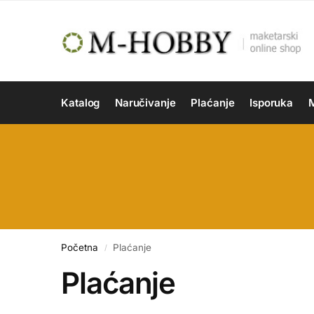
Katalog
Naručivanje
Plaćanje
Isporuka
M
Početna
Plaćanje
/
Plaćanje