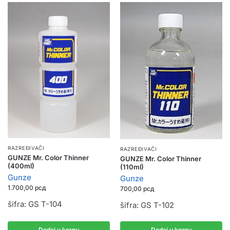
RAZREĐIVAČI
RAZREĐIVAČI
GUNZE Mr. Color Thinner
GUNZE Mr. Color Thinner
(400ml)
(110ml)
Gunze
Gunze
1.700,00
рсд
700,00
рсд
šifra: GS T-104
šifra: GS T-102
Dodaj u korpu
Dodaj u korpu