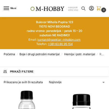
Meni
0
Bulevar Mihaila Pupina 123
11070 NOVI BEOGRAD
radno vreme: ponedeljak – petak 15 – 20
subotom NE RADIMO!
Email:
kontakt@spektar-mhobby.com
Telefon:
+381 63 80 95 154
Početna
Boje i drugi potrošni materijal
Hemija i potr. materijal
Razređivači
/
/
/
PRIKAŽI FILTERE
Prikazano je svih 9 rezultata