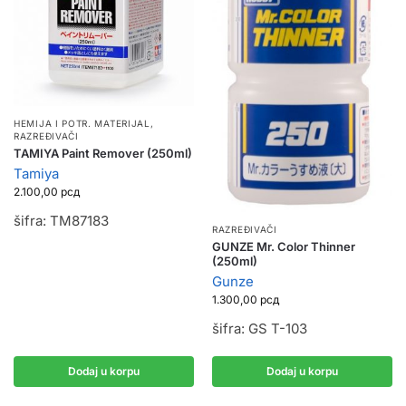
HEMIJA I POTR. MATERIJAL
,
RAZREĐIVAČI
TAMIYA Paint Remover (250ml)
Tamiya
2.100,00
рсд
šifra: TM87183
RAZREĐIVAČI
GUNZE Mr. Color Thinner
(250ml)
Gunze
1.300,00
рсд
šifra: GS T-103
Dodaj u korpu
Dodaj u korpu