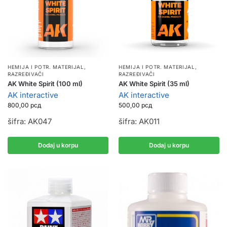
HEMIJA I POTR. MATERIJAL
,
HEMIJA I POTR. MATERIJAL
,
RAZREĐIVAČI
RAZREĐIVAČI
AK White Spirit (100 ml)
AK White Spirit (35 ml)
AK interactive
AK interactive
800,00
рсд
500,00
рсд
šifra: AK047
šifra: AK011
Dodaj u korpu
Dodaj u korpu