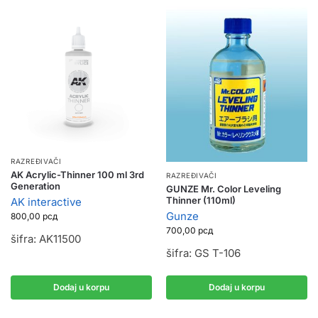
RAZREĐIVAČI
AK Acrylic-Thinner 100 ml 3rd
RAZREĐIVAČI
Generation
GUNZE Mr. Color Leveling
Thinner (110ml)
AK interactive
Gunze
800,00
рсд
700,00
рсд
šifra: AK11500
šifra: GS T-106
Dodaj u korpu
Dodaj u korpu