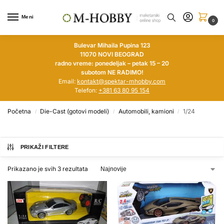
Meni
0
Bulevar Mihaila Pupina 123
11070 NOVI BEOGRAD
radno vreme: ponedeljak – petak 15 – 20
subotom NE RADIMO!
Email:
kontakt@spektar-mhobby.com
Telefon:
+381 63 80 95 154
Početna
Die-Cast (gotovi modeli)
Automobili, kamioni
1/24
/
/
/
PRIKAŽI FILTERE
Prikazano je svih 3 rezultata