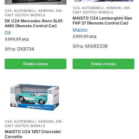
1/24
,
AUTOMOBILI, KAMIONI
,
DIE-
1/24
,
AUTOMOBILI, KAMIONI
,
DIE-
CAST (GOTOVI MODELI)
CAST (GOTOVI MODELI)
MAISTO 1/24 Lamborghini Sian
DX 1/24 Mercedes-Benz SL65
FKP 37 (Remote Control Car)
AMG (Remote Control Car)
Maisto
DX
3.500,00
рсд
3.000,00
рсд
šifra: MAI82338
šifra: DX8734
Dodaj u korpu
Dodaj u korpu
1/24
,
AUTOMOBILI, KAMIONI
,
DIE-
CAST (GOTOVI MODELI)
MAISTO 1/24 1957 Chevrolet
Corvette