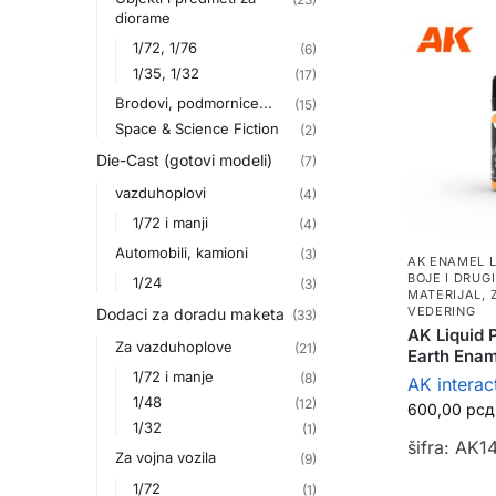
diorame
1/72, 1/76
(6)
1/35, 1/32
(17)
Brodovi, podmornice...
(15)
Space & Science Fiction
(2)
Die-Cast (gotovi modeli)
(7)
vazduhoplovi
(4)
1/72 i manji
(4)
Automobili, kamioni
(3)
AK ENAMEL L
BOJE I DRUG
1/24
(3)
MATERIJAL
,
VEDERING
Dodaci za doradu maketa
(33)
AK Liquid 
Za vazduhoplove
(21)
Earth Enam
1/72 i manje
(8)
AK interac
1/48
(12)
600,00
рсд
1/32
(1)
šifra: AK1
Za vojna vozila
(9)
1/72
(1)