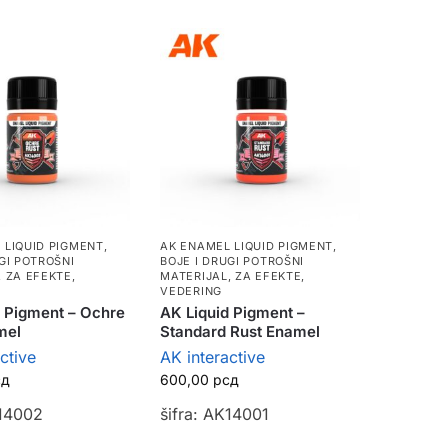
 LIQUID PIGMENT
,
AK ENAMEL LIQUID PIGMENT
,
GI POTROŠNI
BOJE I DRUGI POTROŠNI
,
ZA EFEKTE,
MATERIJAL
,
ZA EFEKTE,
VEDERING
d Pigment – Ochre
AK Liquid Pigment –
mel
Standard Rust Enamel
ctive
AK interactive
сд
600,00
рсд
K14002
šifra: AK14001