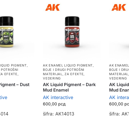
IQUID PIGMENT
,
AK ENAMEL LIQUID PIGMENT
,
AK ENAMEL
I POTROŠNI
BOJE I DRUGI POTROŠNI
BOJE I DRU
ZA EFEKTE,
MATERIJAL
,
ZA EFEKTE,
MATERIJAL
VEDERING
VEDERING
Pigment – Dust
AK Liquid Pigment – Dark
AK Liquid
Mud Enamel
Mud Ena
tive
AK interactive
AK intera
600,00
рсд
600,00
р
4014
šifra: AK14013
šifra: A