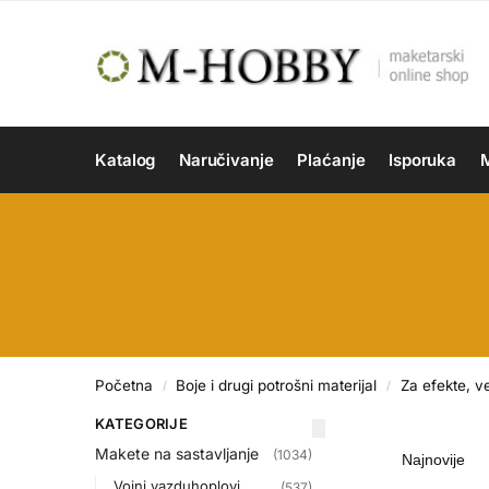
Katalog
Naručivanje
Plaćanje
Isporuka
M
Početna
Boje i drugi potrošni materijal
Za efekte, v
/
/
KATEGORIJE
Makete na sastavljanje
(1034)
Vojni vazduhoplovi
(537)