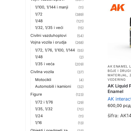
1/100, 1/144 i manji
(11)
1/72
(389)
1/48
(121)
1/32, 1/35 i veći
(15)
Civilni vazduhoplovi
(54)
Vojna vozila i orudja
(268)
1/72, 1/76, 1/100, 1/144
(55)
1/48
(2)
1/35 i veća
(209)
AK ENAMEL L
BOJE I DRUG
Civilna vozila
(37)
MATERIJAL
,
Motocikli
VEDERING
(4)
AK Liquid 
Automobili i kamioni
(32)
Enamel
Figure
(123)
AK interac
1/72 i 1/76
(29)
600,00
рсд
1/35, 1/32
(70)
šifra: AK1
1/24
(11)
1/16
(13)
Objekti i predmeti za
(23)