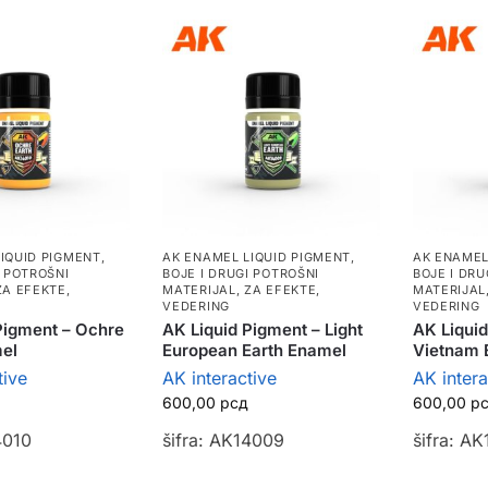
IQUID PIGMENT
,
AK ENAMEL LIQUID PIGMENT
,
AK ENAMEL
I POTROŠNI
BOJE I DRUGI POTROŠNI
BOJE I DRU
ZA EFEKTE,
MATERIJAL
,
ZA EFEKTE,
MATERIJAL
VEDERING
VEDERING
Pigment – Ochre
AK Liquid Pigment – Light
AK Liquid
el
European Earth Enamel
Vietnam 
tive
AK interactive
AK intera
600,00
рсд
600,00
р
4010
šifra: AK14009
šifra: A