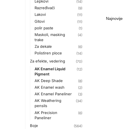
Lepkovi
(14)
Razređivači
(9)
Lakovi
(11)
Gitovi
(11)
polir paste
(1)
Maskoli, masking
(4)
trake
Za dekale
(6)
Polistiren ploce
(14)
Za efekte, vedering
(70)
AK Enamel Liquid
(12)
Pigment
AK Deep Shade
(8)
AK Enamel wash
(2)
AK Enamel Paneliner
(3)
AK Weathering
(34)
pensils
AK Precision
(6)
Paneliner
Boje
(564)