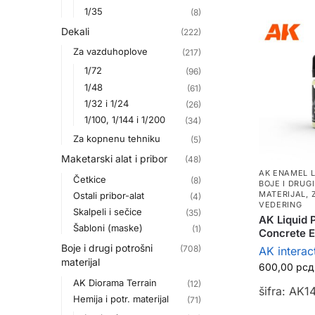
1/35
(8)
Dekali
(222)
Za vazduhoplove
(217)
1/72
(96)
1/48
(61)
1/32 i 1/24
(26)
1/100, 1/144 i 1/200
(34)
Za kopnenu tehniku
(5)
Maketarski alat i pribor
(48)
AK ENAMEL L
Četkice
(8)
BOJE I DRUG
MATERIJAL
,
Ostali pribor-alat
(4)
VEDERING
Skalpeli i sečice
(35)
AK Liquid 
Šabloni (maske)
(1)
Concrete 
Boje i drugi potrošni
(708)
AK interac
materijal
600,00
рсд
AK Diorama Terrain
(12)
šifra: AK1
Hemija i potr. materijal
(71)