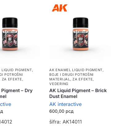
 LIQUID PIGMENT
,
AK ENAMEL LIQUID PIGMENT
,
GI POTROŠNI
BOJE I DRUGI POTROŠNI
,
ZA EFEKTE,
MATERIJAL
,
ZA EFEKTE,
VEDERING
 Pigment – Dry
AK Liquid Pigment – Brick
mel
Dust Enamel
ctive
AK interactive
сд
600,00
рсд
K14012
šifra: AK14011