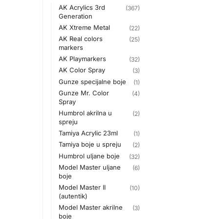
AK Acrylics 3rd
(367)
Generation
AK Xtreme Metal
(22)
AK Real colors
(25)
markers
AK Playmarkers
(32)
AK Color Spray
(3)
Gunze specijalne boje
(1)
Gunze Mr. Color
(4)
Spray
Humbrol akrilna u
(2)
spreju
Tamiya Acrylic 23ml
(1)
Tamiya boje u spreju
(2)
Humbrol uljane boje
(32)
Model Master uljane
(6)
boje
Model Master II
(10)
(autentik)
Model Master akrilne
(3)
boje