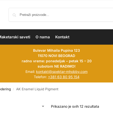
aketarski saveti
O nama
Kontakt
Bulevar Mihaila Pupina 123
11070 NOVI BEOGRAD
radno vreme: ponedeljak – petak 15 – 20
subotom NE RADIMO!
Email:
kontakt@spektar-mhobby.com
Telefon:
+381 63 80 95 154
edering
AK Enamel Liquid Pigment
/
Prikazano je svih 12 rezultata