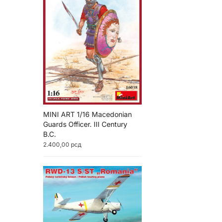
MINI ART 1/16 Macedonian
Guards Officer. III Century
B.C.
2.400,00
рсд