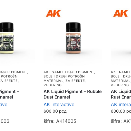
IQUID PIGMENT
,
AK ENAMEL LIQUID PIGMENT
,
AK ENAMEL
I POTROŠNI
BOJE I DRUGI POTROŠNI
BOJE I DRU
ZA EFEKTE,
MATERIJAL
,
ZA EFEKTE,
MATERIJAL
VEDERING
VEDERING
Pigment –
AK Liquid Pigment – Rubble
AK Liqui
Enamel
Dust Enamel
Rust Ena
tive
AK interactive
AK intera
600,00
рсд
600,00
р
4006
šifra: AK14005
šifra: A