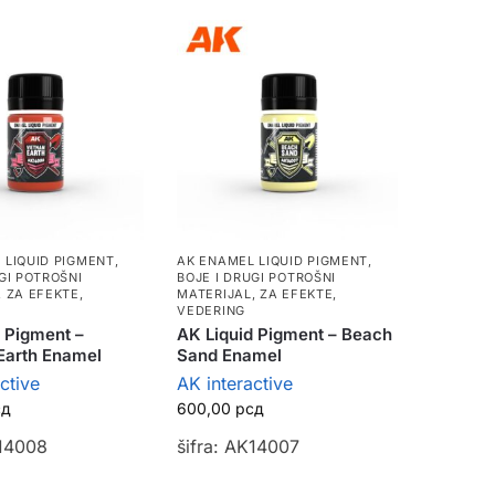
 LIQUID PIGMENT
,
AK ENAMEL LIQUID PIGMENT
,
GI POTROŠNI
BOJE I DRUGI POTROŠNI
,
ZA EFEKTE,
MATERIJAL
,
ZA EFEKTE,
VEDERING
 Pigment –
AK Liquid Pigment – Beach
Earth Enamel
Sand Enamel
ctive
AK interactive
сд
600,00
рсд
K14008
šifra: AK14007