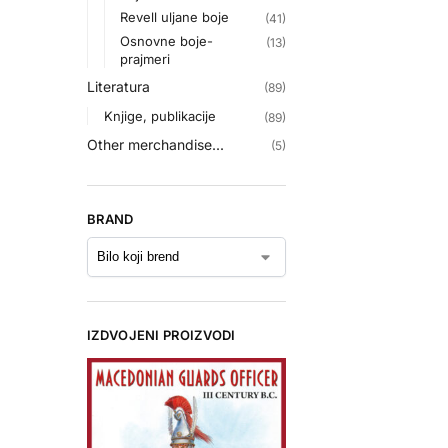
Revell uljane boje
(41)
Osnovne boje-
(13)
prajmeri
Literatura
(89)
Knjige, publikacije
(89)
Other merchandise...
(5)
BRAND
IZDVOJENI PROIZVODI