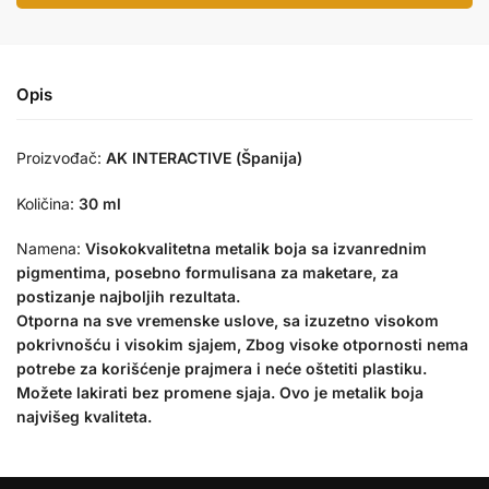
Opis
Proizvođač:
AK INTERACTIVE (Španija)
Količina:
30 ml
Namena:
Visokokvalitetna metalik boja sa izvanrednim
pigmentima, posebno formulisana za maketare, za
postizanje najboljih rezultata.
Otporna na sve vremenske uslove, sa izuzetno visokom
pokrivnošću i visokim sjajem, Zbog visoke otpornosti nema
potrebe za korišćenje prajmera i neće oštetiti plastiku.
Možete lakirati bez promene sjaja. Ovo je metalik boja
najvišeg kvaliteta.