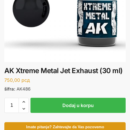
AK Xtreme Metal Jet Exhaust (30 ml)
750,00
рсд
šifra:
AK486
Dodaj u korpu
Imate pitanje? Zahtevajte da Vas pozovemo