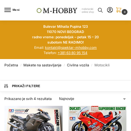
Meni
0
Bulevar Mihaila Pupina 123
11070 NOVI BEOGRAD
radno vreme: ponedeljak – petak 15 – 20
subotom NE RADIMO!
Email:
kontakt@spektar-mhobby.com
Telefon:
+381 63 80 95 154
Početna
Makete na sastavljanje
Civilna vozila
Motocikli
/
/
/
PRIKAŽI FILTERE
Prikazano je svih 4 rezultata