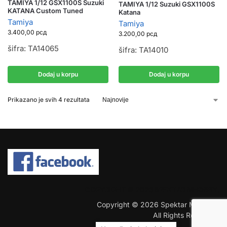
TAMIYA 1/12 GSX1100S Suzuki
TAMIYA 1/12 Suzuki GSX1100S
KATANA Custom Tuned
Katana
Tamiya
Tamiya
3.400,00
рсд
3.200,00
рсд
šifra: TA14065
šifra: TA14010
Dodaj u korpu
Dodaj u korpu
Prikazano je svih 4 rezultata
COPYRIGHT © 2026 SPEKTAR MHOBBY.
Copyright © 2026 Spektar MHobby.
All Rights Reserved.