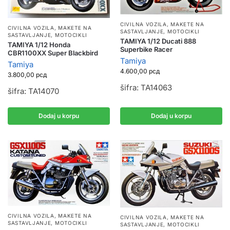
CIVILNA VOZILA
,
MAKETE NA
CIVILNA VOZILA
,
MAKETE NA
SASTAVLJANJE
,
MOTOCIKLI
SASTAVLJANJE
,
MOTOCIKLI
TAMIYA 1/12 Ducati 888
TAMIYA 1/12 Honda
Superbike Racer
CBR1100XX Super Blackbird
Tamiya
Tamiya
4.600,00
рсд
3.800,00
рсд
šifra: TA14063
šifra: TA14070
Dodaj u korpu
Dodaj u korpu
CIVILNA VOZILA
,
MAKETE NA
CIVILNA VOZILA
,
MAKETE NA
SASTAVLJANJE
,
MOTOCIKLI
SASTAVLJANJE
,
MOTOCIKLI