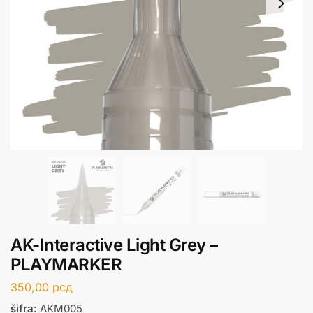
AK-Interactive Light Grey –
PLAYMARKER
350,00
рсд
šifra:
AKM005