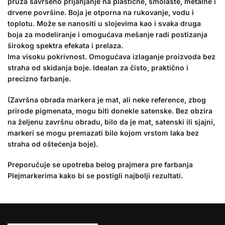
pruža savršeno prijanjanje na plastične, smolaste, metalne i
drvene površine. Boja je otporna na rukovanje, vodu i
toplotu. Može se nanositi u slojevima kao i svaka druga
boja za modeliranje i omogućava mešanje radi postizanja
širokog spektra efekata i prelaza.
Ima visoku pokrivnost. Omogućava izlaganje proizvoda bez
straha od skidanja boje. Idealan za čisto, praktično i
precizno farbanje.
(Završna obrada markera je mat, ali neke reference, zbog
prirode pigmenata, mogu biti donekle satenske. Bez obzira
na željenu završnu obradu, bilo da je mat, satenski ili sjajni,
markeri se mogu premazati bilo kojom vrstom laka bez
straha od oštećenja boje).
Preporučuje se upotreba belog prajmera pre farbanja
Plejmarkerima kako bi se postigli najbolji rezultati.