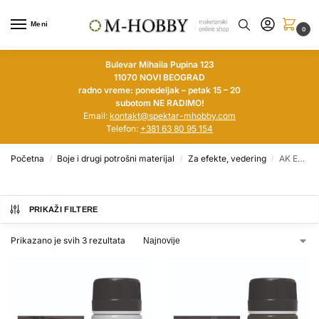
Meni
0
Bulevar Mihaila Pupina 123
11070 NOVI BEOGRAD
radno vreme: ponedeljak – petak 15 – 20
subotom NE RADIMO!
Email:
kontakt@spektar-mhobby.com
Telefon:
+381 63 80 95 154
Početna
Boje i drugi potrošni materijal
Za efekte, vedering
AK Enamel Paneliner
/
/
/
PRIKAŽI FILTERE
Prikazano je svih 3 rezultata