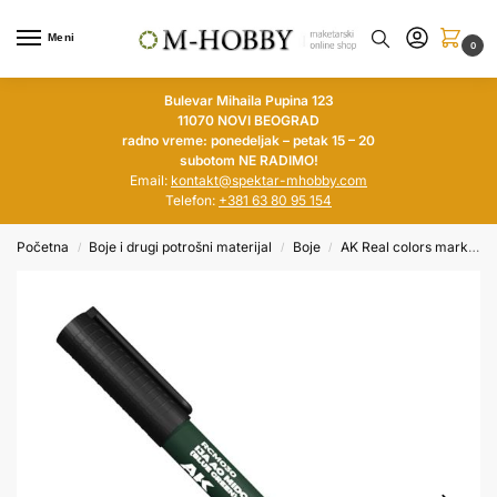
Meni
0
Bulevar Mihaila Pupina 123
11070 NOVI BEOGRAD
radno vreme: ponedeljak – petak 15 – 20
subotom NE RADIMO!
Email:
kontakt@spektar-mhobby.com
Telefon:
+381 63 80 95 154
Početna
Boje i drugi potrošni materijal
Boje
AK Real colors markers
/
/
/