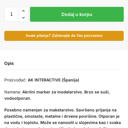
Dodaj u korpu
Imate pitanje? Zahtevajte da Vas pozovemo
Opis
Proizvođač:
AK INTERACTIVE (Španija)
Namena:
Akrilni marker za modelarstvo. Brzo se suši,
vodootporan.
Posebno namenjen za maketarstvo. Savršeno prijanja na
plastične, smolaste, metalne i drvene površine. Otporan je
na vodu i toplotu. Može se nanositi u slojevima kao i svaka