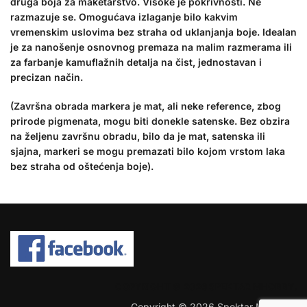
druga boja za maketarstvo. Visoke je pokrivnosti. Ne
razmazuje se. Omogućava izlaganje bilo kakvim
vremenskim uslovima bez straha od uklanjanja boje. Idealan
je za nanošenje osnovnog premaza na malim razmerama ili
za farbanje kamuflažnih detalja na čist, jednostavan i
precizan način.
(Završna obrada markera je mat, ali neke reference, zbog
prirode pigmenata, mogu biti donekle satenske. Bez obzira
na željenu završnu obradu, bilo da je mat, satenska ili
sjajna, markeri se mogu premazati bilo kojom vrstom laka
bez straha od oštećenja boje).
COPYRIGHT © 2026 SPEKTAR MHOBBY.
Copyright © 2026 Spektar MHobby.