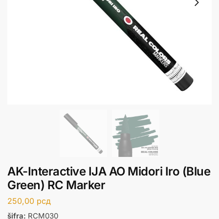
AK-Interactive IJA AO Midori Iro (Blue
Green) RC Marker
250,00
рсд
šifra:
RCM030