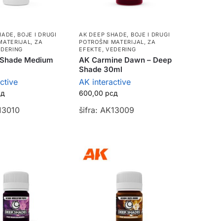
HADE
,
BOJE I DRUGI
AK DEEP SHADE
,
BOJE I DRUGI
MATERIJAL
,
ZA
POTROŠNI MATERIJAL
,
ZA
EDERING
EFEKTE, VEDERING
 Shade Medium
AK Carmine Dawn – Deep
Shade 30ml
ctive
AK interactive
сд
600,00
рсд
K13010
šifra: AK13009