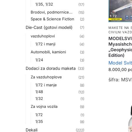
1/35, 1/32
(17)
Brodovi, podmornice...
(15)
Space & Science Fiction
(2)
Die-Cast (gotovi modeli)
(7)
MAKETE NA 
CIVILNI VAZ
vazduhoplovi
(4)
MODELSVIT
Myasishch
1/72 i manji
(4)
„Geophysic
Automobili, kamioni
(3)
Edition)
1/24
(3)
Model Svit
Dodaci za doradu maketa
(33)
8.000,00
р
Za vazduhoplove
(21)
šifra: MS
1/72 i manje
(8)
1/48
(12)
1/32
(1)
Za vojna vozila
(9)
1/72
(1)
1/35
(8)
Dekali
(222)