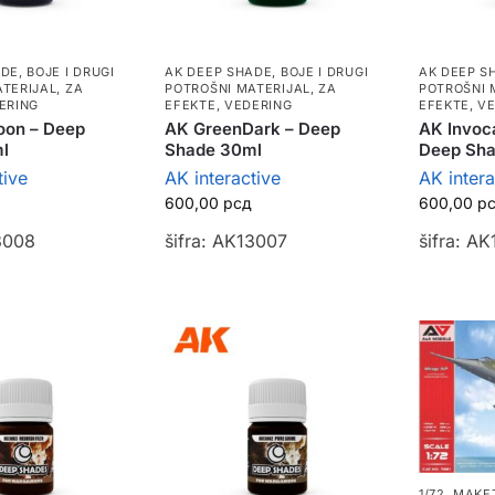
ADE
,
BOJE I DRUGI
AK DEEP SHADE
,
BOJE I DRUGI
AK DEEP S
ATERIJAL
,
ZA
POTROŠNI MATERIJAL
,
ZA
POTROŠNI 
ERING
EFEKTE, VEDERING
EFEKTE, V
oon – Deep
AK GreenDark – Deep
AK Invoca
l
Shade 30ml
Deep Sh
tive
AK interactive
AK intera
600,00
рсд
600,00
р
3008
šifra: AK13007
šifra: A
1/72
,
MAKE