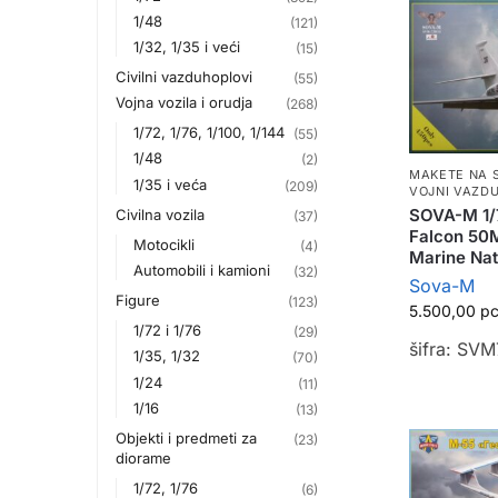
1/48
(121)
1/32, 1/35 i veći
(15)
Civilni vazduhoplovi
(55)
Vojna vozila i orudja
(268)
1/72, 1/76, 1/100, 1/144
(55)
1/48
(2)
MAKETE NA 
1/35 i veća
(209)
VOJNI VAZD
SOVA-M 1/
Civilna vozila
(37)
Falcon 50
Motocikli
(4)
Marine Nat
Automobili i kamioni
(32)
Sova-M
Figure
(123)
5.500,00
р
1/72 i 1/76
(29)
šifra: SV
1/35, 1/32
(70)
1/24
(11)
1/16
(13)
Objekti i predmeti za
(23)
diorame
1/72, 1/76
(6)