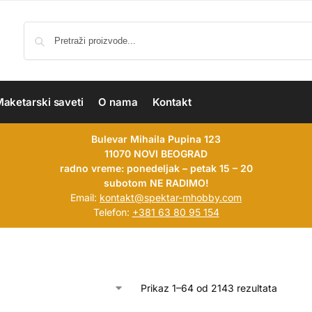
aketarski saveti
O nama
Kontakt
Bulevar Mihaila Pupina 123
11070 NOVI BEOGRAD
radno vreme: ponedeljak – petak 15 – 20
subotom NE RADIMO!
Email:
kontakt@spektar-mhobby.com
Telefon:
+381 63 80 95 154
Prikaz 1–64 od 2143 rezultata