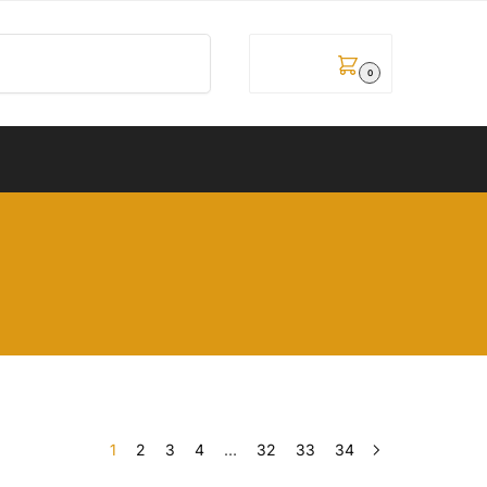
Pretraži
0,00
рсд
0
1
2
3
4
…
32
33
34