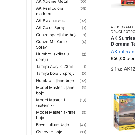
AK Xtreme Metal
(22)
AK Real colors
(25)
markers
AK Playmarkers
(32)
AK DIORAMA
AK Color Spray
(3)
DRUGI POTRO
Gunze specijalne boje
(1)
AK Sunrise
Gunze Mr. Color
(4)
Diorama Te
Spray
AK interac
Humbrol akrilna u
(2)
850,00
рсд
spreju
Tamiya Acrylic 23ml
(1)
šifra: AK1
Tamiya boje u spreju
(2)
Humbrol uljane boje
(32)
Model Master uljane
(6)
boje
Model Master II
(10)
(autentik)
Model Master akrilne
(3)
boje
Revell uljane boje
(41)
Osnovne boje-
(13)