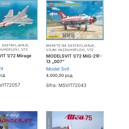
 SASTAVLJANJE
,
MAKETE NA SASTAVLJANJE
,
DUHOPLOVI
,
1/72
VOJNI VAZDUHOPLOVI
,
1/72
T 1/72 Mirage
MODELSVIT 1/72 MiG-21F-
13 „007“
it
Model Svit
рсд
4.000,00
рсд
SVIT72057
šifra: MSVIT72043