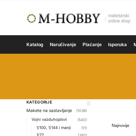
Katalog
Naručivanje
Plaćanje
Isporuka
M
KATEGORIJE
Makete na sastavljanje
(1038)
Vojni vazduhoplovi
(540)
1/100, 1/144 i manji
(11)
1/72
(392)