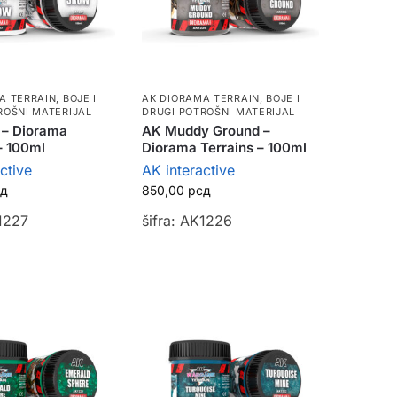
A TERRAIN
,
BOJE I
AK DIORAMA TERRAIN
,
BOJE I
ROŠNI MATERIJAL
DRUGI POTROŠNI MATERIJAL
– Diorama
AK Muddy Ground –
– 100ml
Diorama Terrains – 100ml
ctive
AK interactive
сд
850,00
рсд
K1227
šifra: AK1226