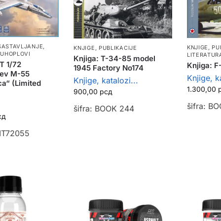
SASTAVLJANJE
,
KNJIGE, PU
KNJIGE, PUBLIKACIJE
DUHOPLOVI
LITERATUR
Knjiga: T-34-85 model
 1/72
Knjiga: 
1945 Factory No174
ev M-55
Knjige, ka
Knjige, katalozi...
a“ (Limited
1.300,00
900,00
рсд
šifra: B
šifra: BOOK 244
сд
VIT72055