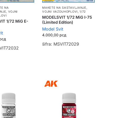
TE NA
MAKETE NA SASTAVLJANJE
,
ANJE
,
VOJNI
VOJNI VAZDUHOPLOVI
,
1/72
LOVI
MODELSVIT 1/72 MiG I-75
T 1/72 MiG E-
(Limited Edition)
Model Svit
it
4.000,00
рсд
рсд
šifra: MSVIT72029
SVIT72032