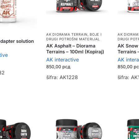
AK DIORAMA TERRAIN
,
BOJE I
AK DIORAM
DRUGI POTROŠNI MATERIJAL
DRUGI POT
dapter solution
AK Asphalt – Diorama
AK Snow 
Terrains – 100ml (Kopiraj)
Terrains 
tive
AK interactive
AK intera
850,00
рсд
850,00
р
82
šifra: AK1228
šifra: A