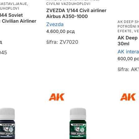
CIVILNI VAZDUHOPLOVI
SASTAVLJANJE
,
DUHOPLOVI
ZVEZDA 1/144 Civil airliner
144 Soviet
Airbus A350-1000
Civilian Airliner
AK DEEP S
Zvezda
POTROŠNI 
4.600,00
рсд
EFEKTE, V
AK Deep
šifra: ZV7020
д
30ml
AK intera
045
600,00
р
šifra: A