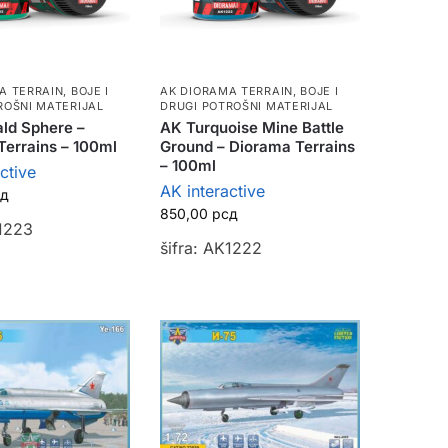
A TERRAIN
,
BOJE I
AK DIORAMA TERRAIN
,
BOJE I
ROŠNI MATERIJAL
DRUGI POTROŠNI MATERIJAL
ld Sphere –
AK Turquoise Mine Battle
Terrains – 100ml
Ground – Diorama Terrains
– 100ml
ctive
AK interactive
сд
850,00
рсд
K1223
šifra: AK1222