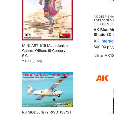
AK DEEP SH
POTROŠNI M
EFEKTE, VED
AK Blue M
Shade 30m
AK interac
MINI ART 1/16 Macedonian
600,00
рсд
Guards Officer. III Century
šifra: AK1
B.C.
2.400,00
рсд
RS MODEL 1/72 RWD-13S/ST