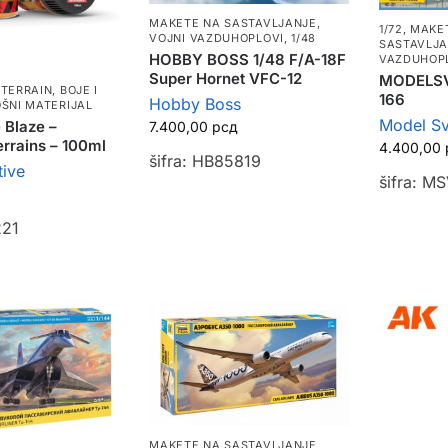
MAKETE NA SASTAVLJANJE
,
1/72
,
MAKE
VOJNI VAZDUHOPLOVI
,
1/48
SASTAVLJ
HOBBY BOSS 1/48 F/A-18F
VAZDUHOP
Super Hornet VFC-12
MODELSVI
 TERRAIN
,
BOJE I
166
Hobby Boss
ŠNI MATERIJAL
Model Sv
 Blaze –
7.400,00
рсд
rrains – 100ml
4.400,00
šifra: HB85819
tive
šifra: M
221
MAKETE NA SASTAVLJANJE
,