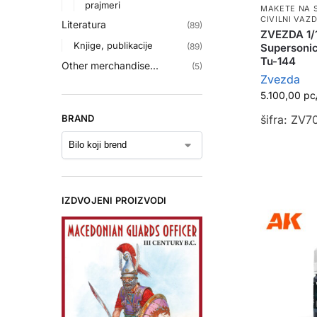
prajmeri
MAKETE NA 
CIVILNI VAZ
Literatura
(89)
ZVEZDA 1/
Knjige, publikacije
Supersonic 
(89)
Tu-144
Other merchandise...
(5)
Zvezda
5.100,00
рс
BRAND
šifra: ZV7
IZDVOJENI PROIZVODI