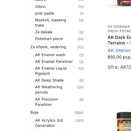
Gitovi
(11)
polir paste
(1)
Maskoli, masking
(4)
trake
AK DIORAMA
DRUGI POTRO
Za dekale
(6)
AK Dark Ea
Polistiren ploce
(14)
Terrains –
Za efekte, vedering
(70)
AK interac
AK Enamel wash
(2)
850,00
рсд
AK Enamel Paneliner
(3)
šifra: AK1
AK Enamel Liquid
(12)
Pigment
AK Deep Shade
(8)
AK Weathering
(34)
pensils
AK Precision
(6)
Paneliner
Boje
(564)
AK Acrylics 3rd
(367)
Generation