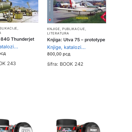
BLIKACIJE
,
KNJIGE, PUBLIKACIJE
,
A
LITERATURA
F-84G Thunderjet
Knjiga: Utva 75 – prototype
talozi...
Knjige, katalozi...
рсд
800,00
рсд
OOK 243
šifra: BOOK 242