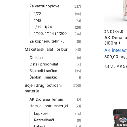
Za vazduhoplove
(217)
1/72
(96)
1/48
(61)
1/32 i 1/24
(26)
ZA DEKALE
1/100, 1/144 i 1/200
(34)
AK Decal a
Za kopnenu tehniku
(5)
(100ml)
Maketarski alat i pribor
(48)
AK interac
800,00
рсд
Četkice
(8)
Ostali pribor-alat
(4)
šifra: AK5
Skalpeli i sečice
(35)
Šabloni (maske)
(1)
Boje i drugi potrošni
(708)
materijal
AK Diorama Terrain
(12)
Hemija i potr. materijal
(71)
Lepkovi
(14)
Razređivači
(9)
Lakovi
(11)