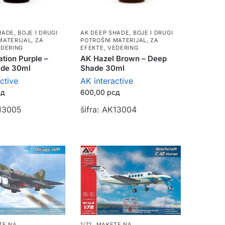
HADE
,
BOJE I DRUGI
AK DEEP SHADE
,
BOJE I DRUGI
MATERIJAL
,
ZA
POTROŠNI MATERIJAL
,
ZA
EDERING
EFEKTE, VEDERING
tion Purple –
AK Hazel Brown – Deep
ade 30ml
Shade 30ml
ctive
AK interactive
сд
600,00
рсд
K13005
šifra: AK13004
TE NA
1/72
,
MAKETE NA