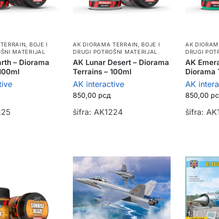
 TERRAIN
,
BOJE I
AK DIORAMA TERRAIN
,
BOJE I
AK DIORAM
ŠNI MATERIJAL
DRUGI POTROŠNI MATERIJAL
DRUGI POT
rth – Diorama
AK Lunar Desert – Diorama
AK Emera
 100ml
Terrains – 100ml
Diorama 
tive
AK interactive
AK intera
850,00
рсд
850,00
р
225
šifra: AK1224
šifra: A