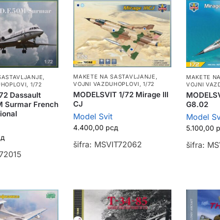
MAKETE NA SASTAVLJANJE
,
SASTAVLJANJE
,
MAKETE NA
VOJNI VAZDUHOPLOVI
,
1/72
UHOPLOVI
,
1/72
VOJNI VAZ
MODELSVIT 1/72 Mirage III
72 Dassault
MODELSVI
CJ
M Surmar French
G8.02
ional
Model Svit
Model Sv
4.400,00
рсд
5.100,00
сд
šifra: MSVIT72062
šifra: M
M72015