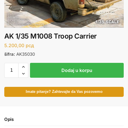
AK 1/35 M1008 Troop Carrier
5.200,00
рсд
šifra:
AK35030
Dodaj u korpu
Imate pitanje? Zahtevajte da Vas pozovemo
Opis