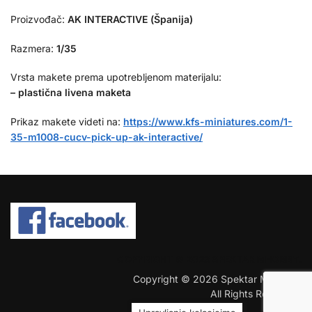
Proizvođač:
AK INTERACTIVE (Španija)
Razmera:
1/35
Vrsta makete prema upotrebljenom materijalu:
– plastična livena maketa
Prikaz makete videti na:
https://www.kfs-miniatures.com/1-
35-m1008-cucv-pick-up-ak-interactive/
COPYRIGHT © 2026 SPEKTAR MHOBBY.
Copyright © 2026 Spektar MHobby.
All Rights Reserved.