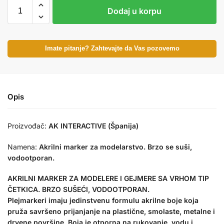
Dodaj u korpu
Imate pitanje? Zahtevajte da Vas pozovemo
Opis
Proizvođač:
AK INTERACTIVE (Španija)
Namena:
Akrilni marker za modelarstvo. Brzo se suši,
vodootporan.
AKRILNI MARKER ZA MODELERE I GEJMERE SA VRHOM TIP
ČETKICA. BRZO SUŠEĆI, VODOOTPORAN.
Plejmarkeri imaju jedinstvenu formulu akrilne boje koja
pruža savršeno prijanjanje na plastične, smolaste, metalne i
drvene površine. Boja je otporna na rukovanje, vodu i