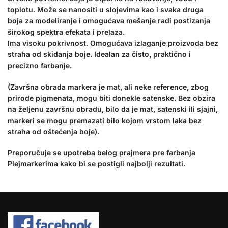
toplotu. Može se nanositi u slojevima kao i svaka druga
boja za modeliranje i omogućava mešanje radi postizanja
širokog spektra efekata i prelaza.
Ima visoku pokrivnost. Omogućava izlaganje proizvoda bez
straha od skidanja boje. Idealan za čisto, praktično i
precizno farbanje.
(Završna obrada markera je mat, ali neke reference, zbog
prirode pigmenata, mogu biti donekle satenske. Bez obzira
na željenu završnu obradu, bilo da je mat, satenski ili sjajni,
markeri se mogu premazati bilo kojom vrstom laka bez
straha od oštećenja boje).
Preporučuje se upotreba belog prajmera pre farbanja
Plejmarkerima kako bi se postigli najbolji rezultati.