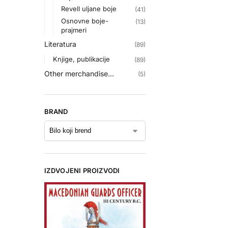
Revell uljane boje
(41)
Osnovne boje-
(13)
prajmeri
Literatura
(89)
Knjige, publikacije
(89)
Other merchandise...
(5)
BRAND
IZDVOJENI PROIZVODI