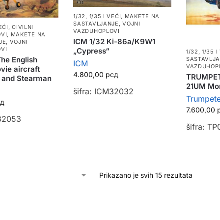
1/32, 1/35 I VEĆI
,
MAKETE NA
SASTAVLJANJE
,
VOJNI
EĆI
,
CIVILNI
VAZDUHOPLOVI
VI
,
MAKETE NA
ICM 1/32 Ki-86a/K9W1
JE
,
VOJNI
VI
„Cypress“
1/32, 1/35 I
The English
SASTAVLJ
ICM
VAZDUHOP
vie aircraft
4.800,00
рсд
TRUMPET
h and Stearman
21UM Mon
šifra: ICM32032
Trumpete
сд
7.600,00
M32053
šifra: T
Prikazano je svih 15 rezultata