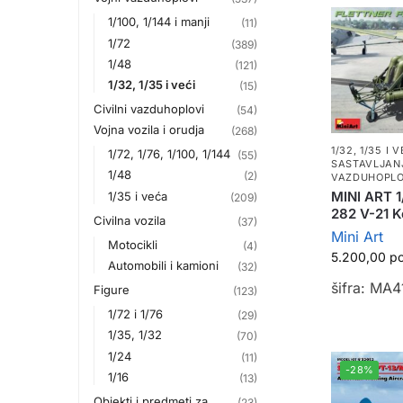
1/100, 1/144 i manji
(11)
1/72
(389)
1/48
(121)
1/32, 1/35 i veći
(15)
Civilni vazduhoplovi
(54)
Vojna vozila i orudja
(268)
1/32, 1/35 I V
1/72, 1/76, 1/100, 1/144
(55)
SASTAVLJAN
1/48
(2)
VAZDUHOPLO
MINI ART 1
1/35 i veća
(209)
282 V-21 Ko
Civilna vozila
(37)
Mini Art
Motocikli
(4)
5.200,00
р
Automobili i kamioni
(32)
šifra: MA
Figure
(123)
1/72 i 1/76
(29)
1/35, 1/32
(70)
1/24
(11)
-28%
1/16
(13)
Objekti i predmeti za
(23)