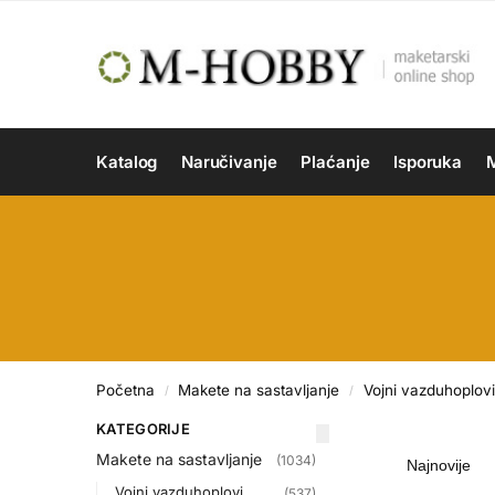
Katalog
Naručivanje
Plaćanje
Isporuka
M
Početna
Makete na sastavljanje
Vojni vazduhoplovi
/
/
KATEGORIJE
Makete na sastavljanje
(1034)
Vojni vazduhoplovi
(537)