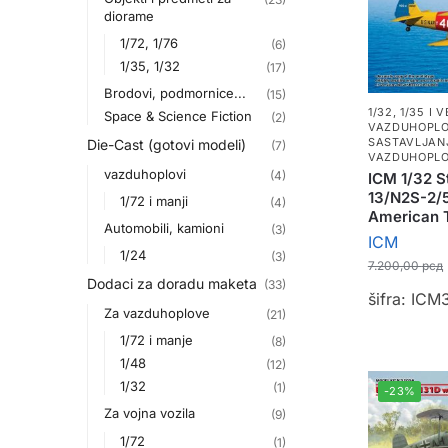
diorame
1/72, 1/76
(6)
1/35, 1/32
(17)
Brodovi, podmornice...
(15)
1/32, 1/35 I V
Space & Science Fiction
(2)
VAZDUHOPLO
SASTAVLJAN
Die-Cast (gotovi modeli)
(7)
VAZDUHOPLO
vazduhoplovi
(4)
ICM 1/32 
13/N2S-2/
1/72 i manji
(4)
American T
Automobili, kamioni
(3)
ICM
1/24
(3)
7.200,00
рсд
Dodaci za doradu maketa
(33)
šifra: IC
Za vazduhoplove
(21)
1/72 i manje
(8)
1/48
(12)
1/32
(1)
-23%
Za vojna vozila
(9)
1/72
(1)