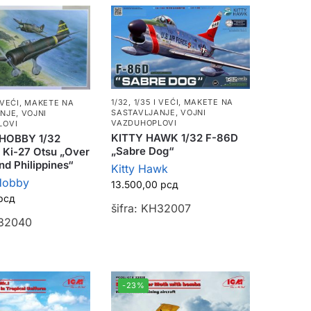
1/32, 1/35 I VEĆI
,
MAKETE NA
 VEĆI
,
MAKETE NA
SASTAVLJANJE
,
VOJNI
ANJE
,
VOJNI
VAZDUHOPLOVI
LOVI
KITTY HAWK 1/32 F-86D
 HOBBY 1/32
„Sabre Dog“
 Ki-27 Otsu „Over
d Philippines“
Kitty Hawk
Hobby
13.500,00
рсд
рсд
šifra: KH32007
H32040
-23%