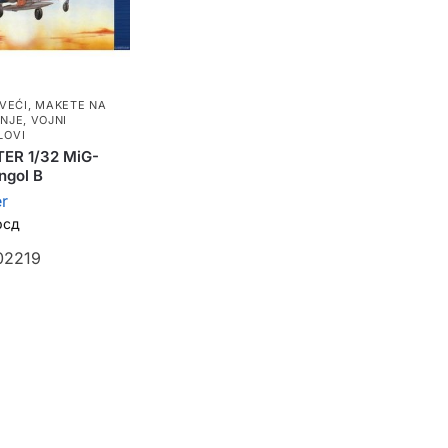
 VEĆI
,
MAKETE NA
ANJE
,
VOJNI
LOVI
ER 1/32 MiG-
gol B
r
рсд
P02219