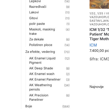
Lepkovi
(14)
Razređivači
(9)
Lakovi
(11)
1/32, 1/35 I V
VAZDUHOPLO
Gitovi
(11)
SASTAVLJAN
polir paste
(1)
VAZDUHOPLO
Maskoli, masking
ICM 1/32 ‘
(4)
trake
Patient’ Mo
Tiger Mot
Za dekale
(6)
ICM
Polistiren ploce
(14)
7.400,00
р
Za efekte, vedering
(70)
AK Enamel Liquid
šifra: IC
(12)
Pigment
AK Deep Shade
(8)
AK Enamel wash
(2)
AK Enamel Paneliner
(3)
AK Weathering
(34)
pensils
AK Precision
(6)
Paneliner
Boje
(564)