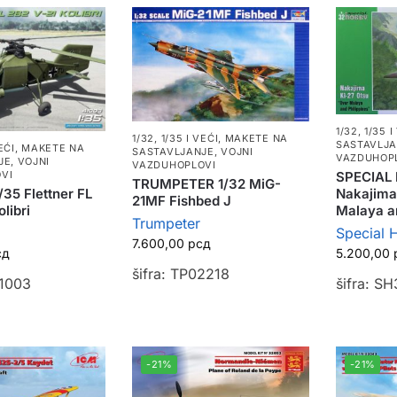
1/32, 1/35 I
1/32, 1/35 I VEĆI
,
MAKETE NA
SASTAVLJ
EĆI
,
MAKETE NA
SASTAVLJANJE
,
VOJNI
VAZDUHOP
JE
,
VOJNI
VAZDUHOPLOVI
VI
SPECIAL
TRUMPETER 1/32 MiG-
/35 Flettner FL
Nakajima
21MF Fishbed J
libri
Malaya an
Trumpeter
Special 
7.600,00
рсд
сд
5.200,00
šifra: TP02218
41003
šifra: S
-21%
-21%