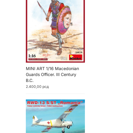
MINI ART 1/16 Macedonian
Guards Officer. III Century
B.C.
2.400,00
рсд