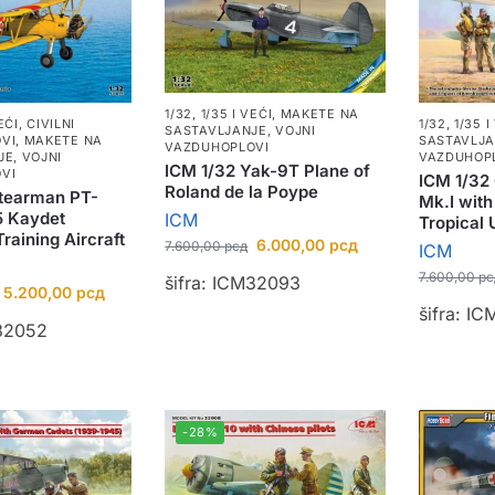
1/32, 1/35 I VEĆI
,
MAKETE NA
EĆI
,
CIVILNI
1/32, 1/35 I
SASTAVLJANJE
,
VOJNI
VI
,
MAKETE NA
SASTAVLJ
VAZDUHOPLOVI
JE
,
VOJNI
VAZDUHOP
ICM 1/32 Yak-9T Plane of
VI
ICM 1/32 
Roland de la Poype
Stearman PT-
Mk.I with 
5 Kaydet
ICM
Tropical 
raining Aircraft
6.000,00
рсд
7.600,00
рсд
ICM
7.600,00
рс
šifra: ICM32093
5.200,00
рсд
šifra: I
M32052
-28%