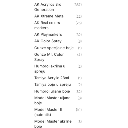
AK Acrylics 3rd
(367)
Generation
AK Xtreme Metal
(22)
AK Real colors
(25)
markers
AK Playmarkers
(32)
AK Color Spray
(3)
Gunze specijalne boje
(1)
Gunze Mr. Color
(4)
Spray
Humbrol akrilna u
(2)
spreju
Tamiya Acrylic 23ml
(1)
Tamiya boje u spreju
(2)
Humbrol uljane boje
(32)
Model Master uljane
(6)
boje
Model Master II
(10)
(autentik)
Model Master akrilne
(3)
boje