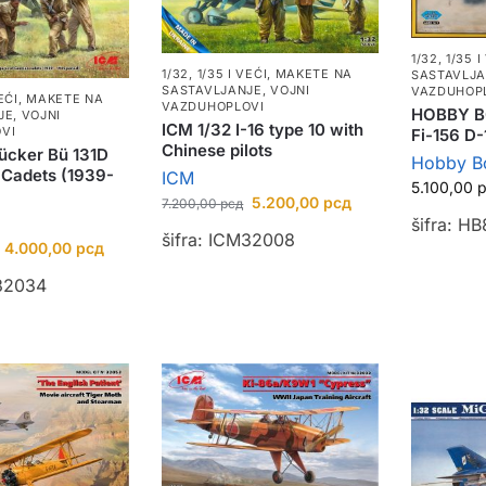
1/32, 1/35 I
1/32, 1/35 I VEĆI
,
MAKETE NA
SASTAVLJ
SASTAVLJANJE
,
VOJNI
VAZDUHOP
EĆI
,
MAKETE NA
VAZDUHOPLOVI
HOBBY BO
JE
,
VOJNI
ICM 1/32 I-16 type 10 with
VI
Fi-156 D-
Chinese pilots
ücker Bü 131D
Hobby B
Cadets (1939-
ICM
5.100,00
5.200,00
рсд
7.200,00
рсд
šifra: H
šifra: ICM32008
4.000,00
рсд
M32034