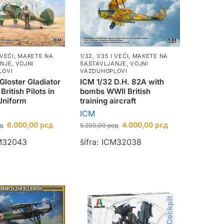
 VEĆI
,
MAKETE NA
1/32, 1/35 I VEĆI
,
MAKETE NA
ANJE
,
VOJNI
SASTAVLJANJE
,
VOJNI
LOVI
VAZDUHOPLOVI
Gloster Gladiator
ICM 1/32 D.H. 82A with
British Pilots in
bombs WWII British
Uniform
training aircraft
ICM
6.000,00
рсд
4.000,00
рсд
д
5.200,00
рсд
CM32043
šifra: ICM32038