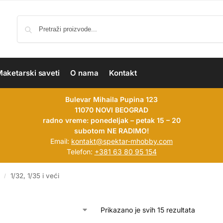
aketarski saveti
O nama
Kontakt
Bulevar Mihaila Pupina 123
11070 NOVI BEOGRAD
radno vreme: ponedeljak – petak 15 – 20
subotom NE RADIMO!
Email:
kontakt@spektar-mhobby.com
Telefon:
+381 63 80 95 154
1/32, 1/35 i veći
/
Prikazano je svih 15 rezultata