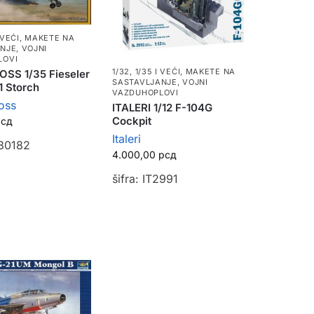
 VEĆI
,
MAKETE NA
ANJE
,
VOJNI
LOVI
1/32, 1/35 I VEĆI
,
MAKETE NA
SS 1/35 Fieseler
SASTAVLJANJE
,
VOJNI
1 Storch
VAZDUHOPLOVI
oss
ITALERI 1/12 F-104G
Cockpit
рсд
Italeri
B80182
4.000,00
рсд
šifra: IT2991