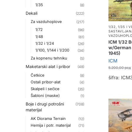
1/35
(8)
Dekali
(222)
Za vazduhoplove
(217)
1/32, 1/35 I V
1/72
(96)
SASTAVLJAN
VAZDUHOPLO
1/48
(61)
ICM 1/32 B
1/32 i 1/24
(26)
w/German 
1/100, 1/144 i 1/200
(34)
1945)
Za kopnenu tehniku
(5)
ICM
Maketarski alat i pribor
(48)
5.200,00
рсд
Četkice
(8)
šifra: IC
Ostali pribor-alat
(4)
Skalpeli i sečice
(35)
Šabloni (maske)
(1)
Boje i drugi potrošni
(708)
materijal
AK Diorama Terrain
(12)
Hemija i potr. materijal
(71)