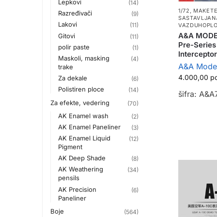
Lepkovi
(14)
1/72
,
MAKETE
Razređivači
(9)
SASTAVLJAN
Lakovi
(11)
VAZDUHOPLO
A&A MODEL
Gitovi
(11)
Pre-Series
polir paste
(1)
Interceptor
Maskoli, masking
(4)
A&A Mode
trake
4.000,00
р
Za dekale
(6)
Polistiren ploce
(14)
šifra: A&
Za efekte, vedering
(70)
AK Enamel wash
(2)
AK Enamel Paneliner
(3)
AK Enamel Liquid
(12)
Pigment
AK Deep Shade
(8)
AK Weathering
(34)
pensils
AK Precision
(6)
Paneliner
Boje
(564)