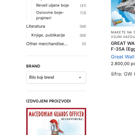
Revell uljane boje
(41)
Osnovne boje-
(13)
prajmeri
Literatura
(89)
MAKETE NA 
Knjige, publikacije
(89)
VOJNI VAZD
GREAT WA
Other merchandise...
(5)
F-35A (Eg
Great Wal
2.800,00
р
BRAND
šifra: GW
IZDVOJENI PROIZVODI