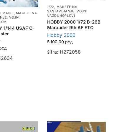
1/72
,
MAKETE NA
SASTAVLJANJE
,
VOJNI
4 I MANJI
,
MAKETE NA
VAZDUHOPLOVI
ANJE
,
VOJNI
HOBBY 2000 1/72 B-26B
LOVI
Marauder 9th AF ETO
 1/144 USAF C-
aster
Hobby 2000
y
5.100,00
рсд
рсд
šifra: H272058
C12634