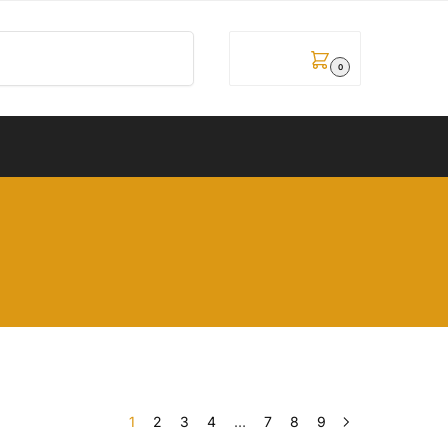
Pretraži
0,00
рсд
0
1
2
3
4
…
7
8
9