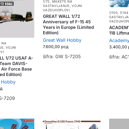
1/72
,
MAKETE NA
SASTAVLJANJE
,
VOJNI
VAZDUHOPLOVI
1/100, 1/14
GREAT WALL 1/72
SASTAVLJ
Anniversary of F-15 45
VAZDUHOP
Years in Europe (Limited
ACADEMY
Edition)
118 Liftm
Great Wall Hobby
Academ
 NA
7.600,00
рсд
3.400,00
JE
,
VOJNI
VI
šifra: GW S-7205
šifra: A
L 1/72 USAF A-
Team DAVIS-
ir Force Base
ed Edition)
l Hobby
сд
 S-7209