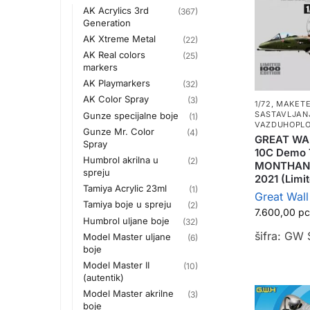
AK Acrylics 3rd
(367)
Generation
AK Xtreme Metal
(22)
AK Real colors
(25)
markers
AK Playmarkers
(32)
AK Color Spray
(3)
1/72
,
MAKETE
SASTAVLJAN
Gunze specijalne boje
(1)
VAZDUHOPLO
Gunze Mr. Color
(4)
GREAT WAL
Spray
10C Demo 
Humbrol akrilna u
(2)
MONTHAN A
spreju
2021 (Limit
Tamiya Acrylic 23ml
(1)
Great Wal
Tamiya boje u spreju
(2)
7.600,00
р
Humbrol uljane boje
(32)
šifra: GW
Model Master uljane
(6)
boje
Model Master II
(10)
(autentik)
Model Master akrilne
(3)
boje