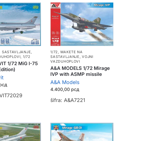
 SASTAVLJANJE
,
1/72
,
MAKETE NA
DUHOPLOVI
,
1/72
SASTAVLJANJE
,
VOJNI
VAZDUHOPLOVI
T 1/72 MiG I-75
A&A MODELS 1/72 Mirage
Edition)
IVP with ASMP missile
it
A&A Models
рсд
4.400,00
рсд
SVIT72029
šifra: A&A7221