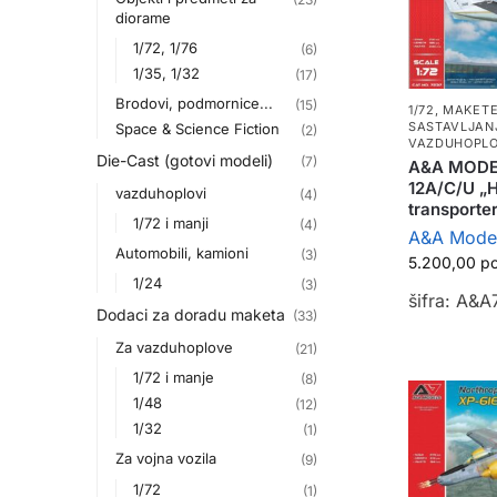
diorame
1/72, 1/76
(6)
1/35, 1/32
(17)
Brodovi, podmornice...
(15)
1/72
,
MAKETE
SASTAVLJAN
Space & Science Fiction
(2)
VAZDUHOPLO
Die-Cast (gotovi modeli)
(7)
A&A MODEL
12A/C/U „H
vazduhoplovi
(4)
transporte
1/72 i manji
(4)
A&A Mode
Automobili, kamioni
(3)
5.200,00
р
1/24
(3)
šifra: A&
Dodaci za doradu maketa
(33)
Za vazduhoplove
(21)
1/72 i manje
(8)
1/48
(12)
1/32
(1)
Za vojna vozila
(9)
1/72
(1)