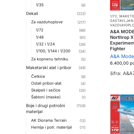
1/35
(8)
Dekali
(222)
1/72
,
MAKETE
SASTAVLJAN
Za vazduhoplove
(217)
VAZDUHOPLO
1/72
(96)
A&A MODE
Northrop 
1/48
(61)
Experiment
1/32 i 1/24
(26)
Fighter
1/100, 1/144 i 1/200
(34)
A&A Mode
Za kopnenu tehniku
(5)
6.400,00
р
Maketarski alat i pribor
(48)
šifra: A&
Četkice
(8)
Ostali pribor-alat
(4)
Skalpeli i sečice
(35)
Šabloni (maske)
(1)
Boje i drugi potrošni
(708)
materijal
AK Diorama Terrain
(12)
Hemija i potr. materijal
(71)