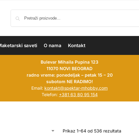
aketarski saveti
O nama
Kontakt
Bulevar Mihaila Pupina 123
11070 NOVI BEOGRAD
radno vreme: ponedeljak – petak 15 – 20
subotom NE RADIMO!
Email:
kontakt@spektar-mhobby.com
Telefon:
+381 63 80 95 154
Prikaz 1–64 od 536 rezultata