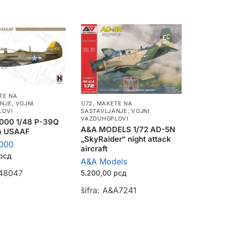
TE NA
ANJE
,
VOJNI
1/72
,
MAKETE NA
LOVI
SASTAVLJANJE
,
VOJNI
VAZDUHOPLOVI
000 1/48 P-39Q
A&A MODELS 1/72 AD-5N
a USAAF
„SkyRaider“ night attack
000
aircraft
рсд
A&A Models
248047
5.200,00
рсд
šifra: A&A7241