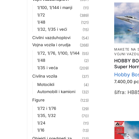
1/100, 1/144 i manji
(11)
1/72
(389)
1/48
(121)
1/32, 1/35 i veći
(15)
Civilni vazduhoplovi
(54)
Vojna vozila i orudja
(268)
MAKETE NA 
1/72, 1/76, 1/100, 1/144
(55)
VOJNI VAZD
HOBBY BOS
1/48
(2)
Super Hor
1/35 i veća
(209)
Hobby Bo
Civilna vozila
(37)
7.400,00
р
Motocikli
(4)
Automobili i kamioni
šifra: HB8
(32)
Figure
(123)
1/72 i 1/76
(29)
1/35, 1/32
(70)
1/24
(11)
1/16
(13)
Objekti i predmeti za
(23)