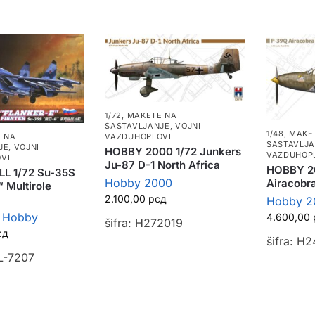
1/72
,
MAKETE NA
SASTAVLJANJE
,
VOJNI
1/48
,
MAKE
 NA
VAZDUHOPLOVI
SASTAVLJ
JE
,
VOJNI
HOBBY 2000 1/72 Junkers
VAZDUHOP
VI
Ju-87 D-1 North Africa
HOBBY 2
L 1/72 Su-35S
Hobby 2000
Airacobr
 Multirole
2.100,00
рсд
Hobby 2
l Hobby
4.600,00
šifra: H272019
сд
šifra: H
 L-7207