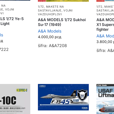
 NA
1/72
,
MAKE
1/72
,
MAKETE NA
JE
,
VOJNI
SASTAVLJ
SASTAVLJANJE
,
VOJNI
VI
VAZDUHOP
VAZDUHOPLOVI
S 1/72 Ye-5
A&A MODE
A&A MODELS 1/72 Sukhoi
 Light
X1 Super
Su-17 (1949)
fighter
A&A Models
ls
A&A Mod
4.000,00
рсд
сд
3.800,00
šifra: A&A7208
A7222
šifra: A