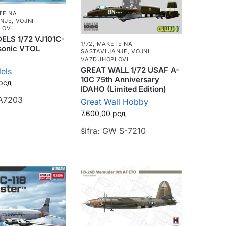
TE NA
ANJE
,
VOJNI
LOVI
LS 1/72 VJ101C-
1/72
,
MAKETE NA
sonic VTOL
SASTAVLJANJE
,
VOJNI
VAZDUHOPLOVI
GREAT WALL 1/72 USAF A-
els
10C 75th Anniversary
рсд
IDAHO (Limited Edition)
&A7203
Great Wall Hobby
7.600,00
рсд
šifra: GW S-7210