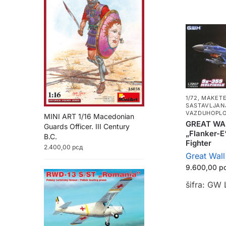
1/72
,
MAKETE
SASTAVLJAN
VAZDUHOPLO
MINI ART 1/16 Macedonian
GREAT WAL
Guards Officer. III Century
„Flanker-E“
B.C.
Fighter
2.400,00
рсд
Great Wal
9.600,00
р
šifra: GW