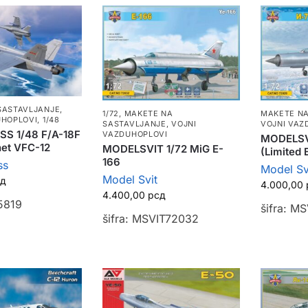
SASTAVLJANJE
,
1/72
,
MAKETE NA
MAKETE NA
UHOPLOVI
,
1/48
SASTAVLJANJE
,
VOJNI
VOJNI VAZ
S 1/48 F/A-18F
VAZDUHOPLOVI
MODELSVI
net VFC-12
MODELSVIT 1/72 MiG E-
(Limited 
166
ss
Model Sv
Model Svit
сд
4.000,00
4.400,00
рсд
5819
šifra: M
šifra: MSVIT72032