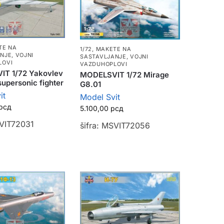
TE NA
1/72
,
MAKETE NA
ANJE
,
VOJNI
SASTAVLJANJE
,
VOJNI
LOVI
VAZDUHOPLOVI
T 1/72 Yakovlev
MODELSVIT 1/72 Mirage
upersonic fighter
G8.01
it
Model Svit
рсд
5.100,00
рсд
SVIT72031
šifra: MSVIT72056