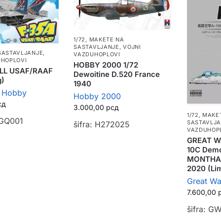
1/72
,
MAKETE NA
SASTAVLJANJE
,
VOJNI
SASTAVLJANJE
,
VAZDUHOPLOVI
UHOPLOVI
HOBBY 2000 1/72
LL USAF/RAAF
Dewoitine D.520 France
g)
1940
l Hobby
Hobby 2000
сд
3.000,00
рсд
1/72
,
MAKE
 GQ001
SASTAVLJ
šifra: H272025
VAZDUHOP
GREAT WA
10C Dem
MONTHAN
2020 (Lim
Great Wa
7.600,00
šifra: G