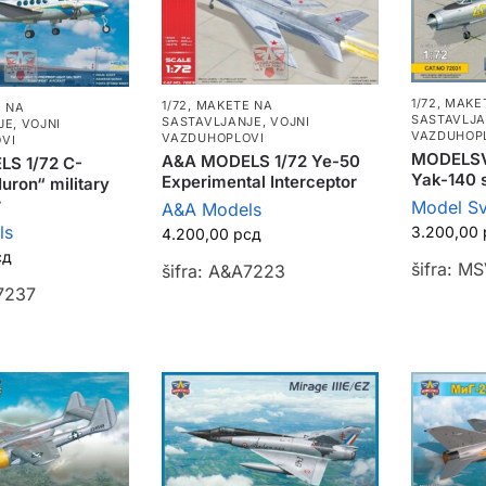
1/72
,
MAKE
1/72
,
MAKETE NA
 NA
SASTAVLJ
SASTAVLJANJE
,
VOJNI
JE
,
VOJNI
VAZDUHOP
VAZDUHOPLOVI
VI
MODELSVI
A&A MODELS 1/72 Ye-50
S 1/72 C-
Yak-140 s
Experimental Interceptor
uron“ military
r
Model Sv
A&A Models
ls
3.200,00
4.200,00
рсд
сд
šifra: M
šifra: A&A7223
A7237