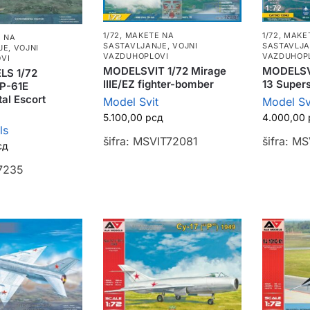
1/72
,
MAKETE NA
1/72
,
MAKE
 NA
SASTAVLJANJE
,
VOJNI
SASTAVLJ
JE
,
VOJNI
VAZDUHOPLOVI
VAZDUHOP
VI
MODELSVIT 1/72 Mirage
MODELSVI
LS 1/72
IIIE/EZ fighter-bomber
13 Supers
XP-61E
al Escort
Model Svit
Model Sv
5.100,00
рсд
4.000,00
ls
šifra: MSVIT72081
šifra: M
сд
A7235