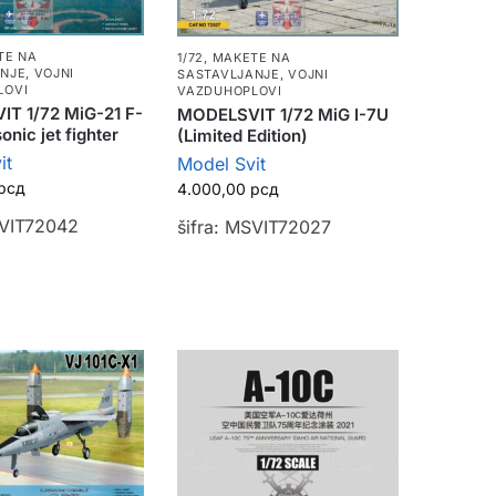
TE NA
1/72
,
MAKETE NA
ANJE
,
VOJNI
SASTAVLJANJE
,
VOJNI
LOVI
VAZDUHOPLOVI
T 1/72 MiG-21 F-
MODELSVIT 1/72 MiG I-7U
onic jet fighter
(Limited Edition)
it
Model Svit
рсд
4.000,00
рсд
SVIT72042
šifra: MSVIT72027