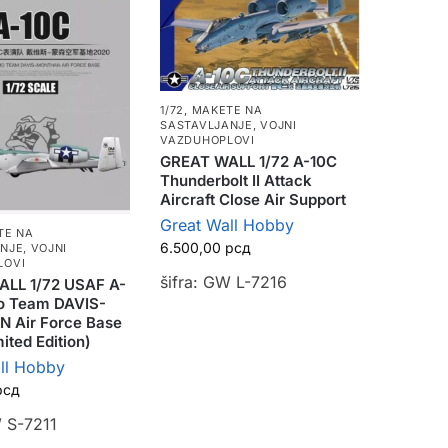
1/72
,
MAKETE NA
SASTAVLJANJE
,
VOJNI
VAZDUHOPLOVI
GREAT WALL 1/72 A-10C
Thunderbolt II Attack
Aircraft Close Air Support
Great Wall Hobby
TE NA
6.500,00
рсд
ANJE
,
VOJNI
LOVI
šifra: GW L-7216
LL 1/72 USAF A-
o Team DAVIS-
 Air Force Base
ited Edition)
ll Hobby
рсд
W S-7211