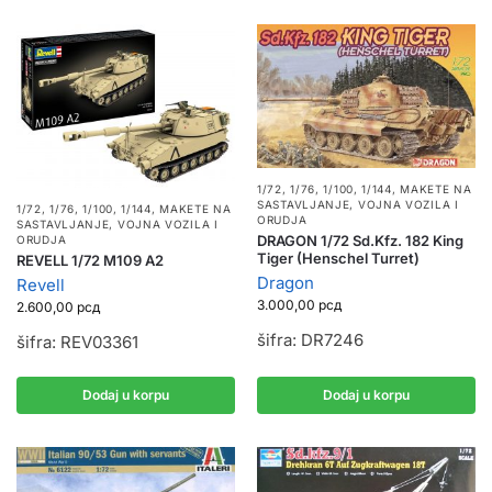
1/72, 1/76, 1/100, 1/144
,
MAKETE NA
SASTAVLJANJE
,
VOJNA VOZILA I
1/72, 1/76, 1/100, 1/144
,
MAKETE NA
ORUDJA
SASTAVLJANJE
,
VOJNA VOZILA I
DRAGON 1/72 Sd.Kfz. 182 King
ORUDJA
Tiger (Henschel Turret)
REVELL 1/72 M109 A2
Dragon
Revell
3.000,00
рсд
2.600,00
рсд
šifra: DR7246
šifra: REV03361
Dodaj u korpu
Dodaj u korpu