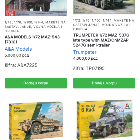
1/72, 1/76, 1/100, 1/144
,
MAKETE NA
1/72, 1/76, 1/100, 1/144
,
MAKETE NA
SASTAVLJANJE
,
VOJNA VOZILA I
SASTAVLJANJE
,
VOJNA VOZILA I
ORUDJA
ORUDJA
TRUMPETER 1/72 MAZ-537G
A&A MODELS 1/72 MAZ-543
late type with MAZ/ChMZAP-
(7310)
5247G semi-trailer
A&A Models
Trumpeter
5.000,00
рсд
4.000,00
рсд
šifra: A&A7225
šifra: TP07195
Dodaj u korpu
Dodaj u korpu