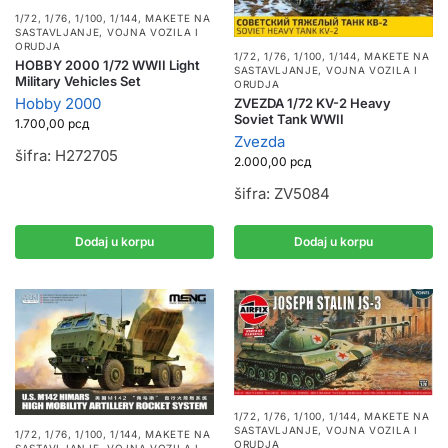
1/72, 1/76, 1/100, 1/144
,
MAKETE NA
SASTAVLJANJE
,
VOJNA VOZILA I
ORUDJA
1/72, 1/76, 1/100, 1/144
,
MAKETE NA
HOBBY 2000 1/72 WWII Light
SASTAVLJANJE
,
VOJNA VOZILA I
Military Vehicles Set
ORUDJA
Hobby 2000
ZVEZDA 1/72 KV-2 Heavy
Soviet Tank WWII
1.700,00
рсд
Zvezda
šifra: H272705
2.000,00
рсд
šifra: ZV5084
Dodaj u korpu
Dodaj u korpu
1/72, 1/76, 1/100, 1/144
,
MAKETE NA
SASTAVLJANJE
,
VOJNA VOZILA I
1/72, 1/76, 1/100, 1/144
,
MAKETE NA
ORUDJA
SASTAVLJANJE
,
VOJNA VOZILA I