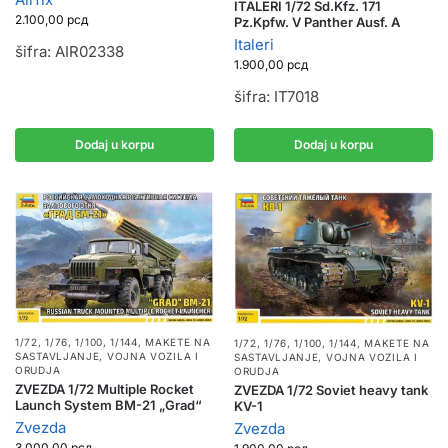
ITALERI 1/72 Sd.Kfz. 171
2.100,00
рсд
Pz.Kpfw. V Panther Ausf. A
Italeri
šifra: AIR02338
1.900,00
рсд
šifra: IT7018
Dodaj u korpu
Dodaj u korpu
1/72, 1/76, 1/100, 1/144
,
MAKETE NA
1/72, 1/76, 1/100, 1/144
,
MAKETE NA
SASTAVLJANJE
,
VOJNA VOZILA I
SASTAVLJANJE
,
VOJNA VOZILA I
ORUDJA
ORUDJA
ZVEZDA 1/72 Multiple Rocket
ZVEZDA 1/72 Soviet heavy tank
Launch System BM-21 „Grad“
KV-1
Zvezda
Zvezda
3.000,00
рсд