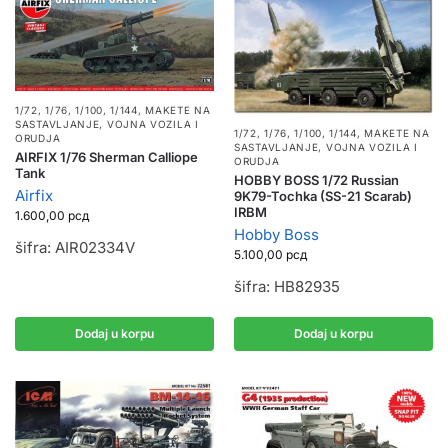
1/72, 1/76, 1/100, 1/144
,
MAKETE NA
SASTAVLJANJE
,
VOJNA VOZILA I
1/72, 1/76, 1/100, 1/144
,
MAKETE NA
ORUDJA
SASTAVLJANJE
,
VOJNA VOZILA I
AIRFIX 1/76 Sherman Calliope
ORUDJA
Tank
HOBBY BOSS 1/72 Russian
Airfix
9K79-Tochka (SS-21 Scarab)
IRBM
1.600,00
рсд
Hobby Boss
šifra: AIR02334V
5.100,00
рсд
šifra: HB82935
Dodaj u korpu
Dodaj u korpu