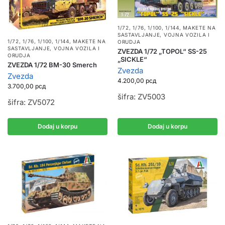
1/72, 1/76, 1/100, 1/144
,
MAKETE NA
SASTAVLJANJE
,
VOJNA VOZILA I
1/72, 1/76, 1/100, 1/144
,
MAKETE NA
ORUDJA
SASTAVLJANJE
,
VOJNA VOZILA I
ZVEZDA 1/72 „TOPOL“ SS-25
ORUDJA
„SICKLE“
ZVEZDA 1/72 BM-30 Smerch
Zvezda
Zvezda
4.200,00
рсд
3.700,00
рсд
šifra: ZV5003
šifra: ZV5072
Dodaj u korpu
Dodaj u korpu