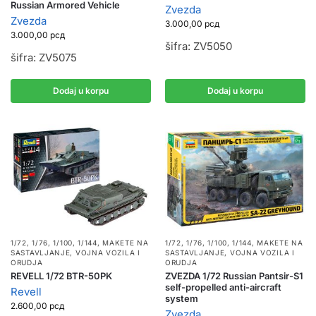
Russian Armored Vehicle
Zvezda
Zvezda
3.000,00
рсд
3.000,00
рсд
šifra: ZV5050
šifra: ZV5075
Dodaj u korpu
Dodaj u korpu
1/72, 1/76, 1/100, 1/144
,
MAKETE NA
1/72, 1/76, 1/100, 1/144
,
MAKETE NA
SASTAVLJANJE
,
VOJNA VOZILA I
SASTAVLJANJE
,
VOJNA VOZILA I
ORUDJA
ORUDJA
REVELL 1/72 BTR-50PK
ZVEZDA 1/72 Russian Pantsir-S1
self-propelled anti-aircraft
Revell
system
2.600,00
рсд
Zvezda