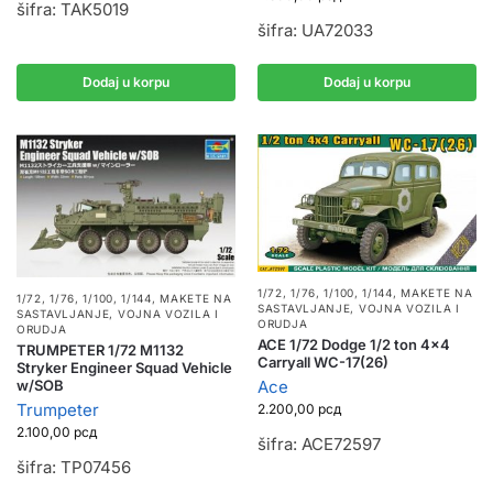
šifra: TAK5019
šifra: UA72033
Dodaj u korpu
Dodaj u korpu
1/72, 1/76, 1/100, 1/144
,
MAKETE NA
1/72, 1/76, 1/100, 1/144
,
MAKETE NA
SASTAVLJANJE
,
VOJNA VOZILA I
SASTAVLJANJE
,
VOJNA VOZILA I
ORUDJA
ORUDJA
ACE 1/72 Dodge 1/2 ton 4×4
TRUMPETER 1/72 M1132
Carryall WC-17(26)
Stryker Engineer Squad Vehicle
w/SOB
Ace
Trumpeter
2.200,00
рсд
2.100,00
рсд
šifra: ACE72597
šifra: TP07456