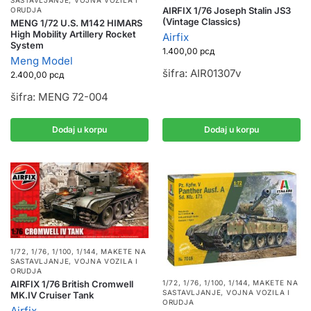
AIRFIX 1/76 Joseph Stalin JS3
ORUDJA
(Vintage Classics)
MENG 1/72 U.S. M142 HIMARS
High Mobility Artillery Rocket
Airfix
System
1.400,00
рсд
Meng Model
šifra: AIR01307v
2.400,00
рсд
šifra: MENG 72-004
Dodaj u korpu
Dodaj u korpu
1/72, 1/76, 1/100, 1/144
,
MAKETE NA
SASTAVLJANJE
,
VOJNA VOZILA I
ORUDJA
AIRFIX 1/76 British Cromwell
1/72, 1/76, 1/100, 1/144
,
MAKETE NA
SASTAVLJANJE
,
VOJNA VOZILA I
MK.IV Cruiser Tank
ORUDJA
Airfix