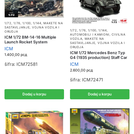
1/72, 1/76, 1/100, 1/144
,
MAKETE NA
SASTAVLJANJE
,
VOJNA VOZILA I
1/72, 1/76, 1/100, 1/144
,
ORUDJA
AUTOMOBILI I KAMIONI
,
CIVILNA
ICM 1/72 BM-14-16 Multiple
VOZILA
,
MAKETE NA
Launch Rocket System
SASTAVLJANJE
,
VOJNA VOZILA I
ORUDJA
ICM
ICM 1/72 Mercedes Benz Typ
1.400,00
рсд
G4 (1935 production) Staff Car
šifra: ICM72581
ICM
2.600,00
рсд
šifra: ICM72471
Dodaj u korpu
Dodaj u korpu