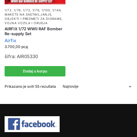
1/72, 1/76
,
1/72, 1/76, 1/100, 1/144
,
MAKETE NA SASTAVLJANJE
,
OBJEKTI I PREDMETI ZA DIORAME
,
VOJNA VOZILA I ORUDJA
AIRFIX 1/72 WWII RAF Bomber
Re-supply Set
Airfix
3.700,00
рсд
šifra: AIR05330
Dodaj u korpu
Prikazano je svih 55 rezultata