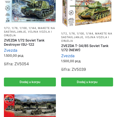
1/72, 1/76, 1/100, 1/144
,
MAKETE NA
SASTAVLJANJE
,
VOJNA VOZILA I
1/72, 1/76, 1/100, 1/144
,
MAKETE NA
ORUDJA
SASTAVLJANJE
,
VOJNA VOZILA I
ZVEZDA 1/72 Soviet Tank
ORUDJA
Destroyer ISU-122
ZVEZDA T-34/85 Soviet Tank
Zvezda
1/72 (NEW!)
Zvezda
1.500,00
рсд
1.500,00
рсд
šifra: ZV5054
šifra: ZV5039
Dodaj u korpu
Dodaj u korpu