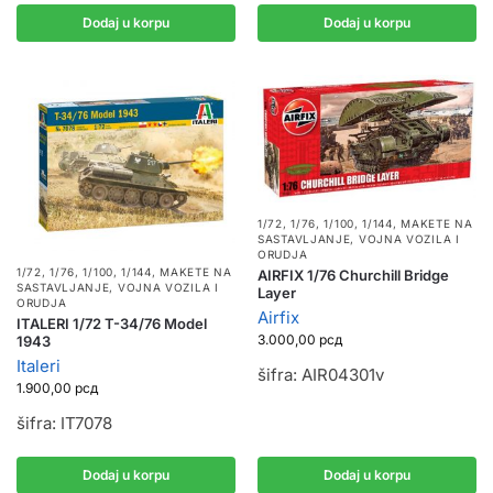
Dodaj u korpu
Dodaj u korpu
1/72, 1/76, 1/100, 1/144
,
MAKETE NA
SASTAVLJANJE
,
VOJNA VOZILA I
ORUDJA
1/72, 1/76, 1/100, 1/144
,
MAKETE NA
AIRFIX 1/76 Churchill Bridge
SASTAVLJANJE
,
VOJNA VOZILA I
Layer
ORUDJA
Airfix
ITALERI 1/72 T-34/76 Model
3.000,00
рсд
1943
Italeri
šifra: AIR04301v
1.900,00
рсд
šifra: IT7078
Dodaj u korpu
Dodaj u korpu