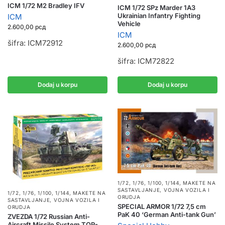
ICM 1/72 M2 Bradley IFV
ICM 1/72 SPz Marder 1A3
Ukrainian Infantry Fighting
ICM
Vehicle
2.600,00
рсд
ICM
šifra: ICM72912
2.600,00
рсд
šifra: ICM72822
Dodaj u korpu
Dodaj u korpu
1/72, 1/76, 1/100, 1/144
,
MAKETE NA
SASTAVLJANJE
,
VOJNA VOZILA I
1/72, 1/76, 1/100, 1/144
,
MAKETE NA
ORUDJA
SASTAVLJANJE
,
VOJNA VOZILA I
SPECIAL ARMOR 1/72 7,5 cm
ORUDJA
PaK 40 ‘German Anti-tank Gun’
ZVEZDA 1/72 Russian Anti-
Aircraft Missile System TOR-