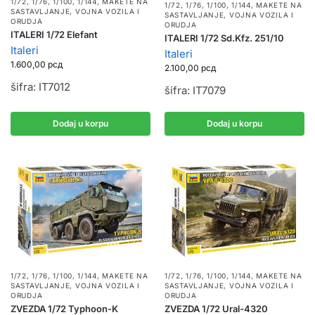
1/72, 1/76, 1/100, 1/144
,
MAKETE NA
1/72, 1/76, 1/100, 1/144
,
MAKETE NA
SASTAVLJANJE
,
VOJNA VOZILA I
SASTAVLJANJE
,
VOJNA VOZILA I
ORUDJA
ORUDJA
ITALERI 1/72 Elefant
ITALERI 1/72 Sd.Kfz. 251/10
Italeri
Italeri
1.600,00
рсд
2.100,00
рсд
šifra: IT7012
šifra: IT7079
Dodaj u korpu
Dodaj u korpu
1/72, 1/76, 1/100, 1/144
,
MAKETE NA
1/72, 1/76, 1/100, 1/144
,
MAKETE NA
SASTAVLJANJE
,
VOJNA VOZILA I
SASTAVLJANJE
,
VOJNA VOZILA I
ORUDJA
ORUDJA
ZVEZDA 1/72 Typhoon-K
ZVEZDA 1/72 Ural-4320