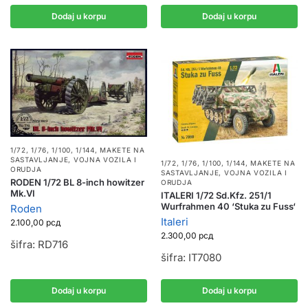
Dodaj u korpu
Dodaj u korpu
1/72, 1/76, 1/100, 1/144
,
MAKETE NA
SASTAVLJANJE
,
VOJNA VOZILA I
1/72, 1/76, 1/100, 1/144
,
MAKETE NA
ORUDJA
SASTAVLJANJE
,
VOJNA VOZILA I
RODEN 1/72 BL 8-inch howitzer
ORUDJA
Mk.VI
ITALERI 1/72 Sd.Kfz. 251/1
Wurfrahmen 40 ‘Stuka zu Fuss‘
Roden
Italeri
2.100,00
рсд
2.300,00
рсд
šifra: RD716
šifra: IT7080
Dodaj u korpu
Dodaj u korpu