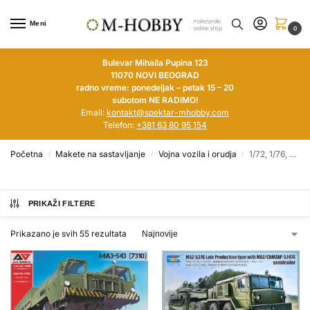
Meni
0
Bulevar Mihaila Pupina 123
11070 NOVI BEOGRAD
radno vreme: ponedeljak – petak 15 – 20
subotom NE RADIMO!
Email:
kontakt@spektar-mhobby.com
Telefon:
+381 63 80 95 154
Početna
Makete na sastavljanje
Vojna vozila i orudja
1/72, 1/76, 1/100, 1/144
/
/
/
PRIKAŽI FILTERE
Prikazano je svih 55 rezultata