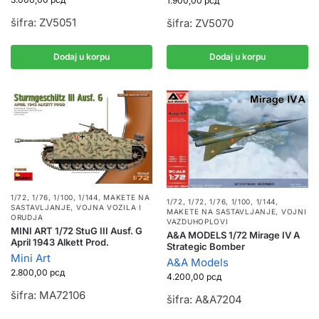
1.900,00
рсд
šifra: ZV5051
šifra: ZV5070
Dodaj u korpu
Dodaj u korpu
1/72, 1/76, 1/100, 1/144
,
MAKETE NA
1/72
,
1/72, 1/76, 1/100, 1/144
,
SASTAVLJANJE
,
VOJNA VOZILA I
MAKETE NA SASTAVLJANJE
,
VOJNI
ORUDJA
VAZDUHOPLOVI
MINI ART 1/72 StuG III Ausf. G
A&A MODELS 1/72 Mirage IV A
April 1943 Alkett Prod.
Strategic Bomber
Mini Art
A&A Models
2.800,00
рсд
4.200,00
рсд
šifra: MA72106
šifra: A&A7204