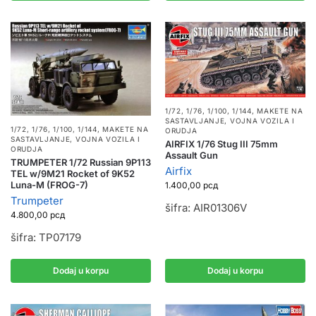
1/72, 1/76, 1/100, 1/144
,
MAKETE NA
SASTAVLJANJE
,
VOJNA VOZILA I
1/72, 1/76, 1/100, 1/144
,
MAKETE NA
ORUDJA
SASTAVLJANJE
,
VOJNA VOZILA I
AIRFIX 1/76 Stug III 75mm
ORUDJA
Assault Gun
TRUMPETER 1/72 Russian 9P113
Airfix
TEL w/9M21 Rocket of 9K52
Luna-M (FROG-7)
1.400,00
рсд
Trumpeter
šifra: AIR01306V
4.800,00
рсд
šifra: TP07179
Dodaj u korpu
Dodaj u korpu