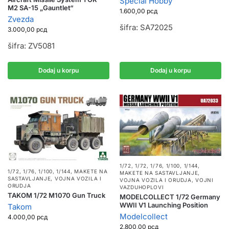
Special Hobby
M2 SA-15 „Gauntlet“
1.600,00
рсд
Zvezda
šifra: SA72025
3.000,00
рсд
šifra: ZV5081
Dodaj u korpu
Dodaj u korpu
1/72
,
1/72, 1/76, 1/100, 1/144
,
1/72, 1/76, 1/100, 1/144
,
MAKETE NA
MAKETE NA SASTAVLJANJE
,
SASTAVLJANJE
,
VOJNA VOZILA I
VOJNA VOZILA I ORUDJA
,
VOJNI
ORUDJA
VAZDUHOPLOVI
TAKOM 1/72 M1070 Gun Truck
MODELCOLLECT 1/72 Germany
WWII V1 Launching Position
Takom
Modelcollect
4.000,00
рсд
2.800,00
рсд