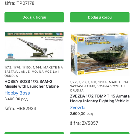
šifra: TP07178
Dodaj u korpu
Dodaj u korpu
1/72, 1/76, 1/100, 1/144
,
MAKETE NA
SASTAVLJANJE
,
VOJNA VOZILA I
ORUDJA
HOBBY BOSS 1/72 SAM-2
1/72, 1/76, 1/100, 1/144
,
MAKETE NA
Missile with Launcher Cabine
SASTAVLJANJE
,
VOJNA VOZILA I
ORUDJA
Hobby Boss
ZVEZDA 1/72 TBMP T-15 Armata
3.400,00
рсд
Heavy Infantry Fighting Vehicle
Zvezda
šifra: HB82933
2.600,00
рсд
šifra: ZV5057