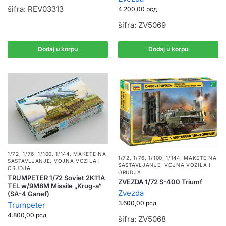
šifra: REV03313
4.200,00
рсд
šifra: ZV5069
Dodaj u korpu
Dodaj u korpu
1/72, 1/76, 1/100, 1/144
,
MAKETE NA
1/72, 1/76, 1/100, 1/144
,
MAKETE NA
SASTAVLJANJE
,
VOJNA VOZILA I
SASTAVLJANJE
,
VOJNA VOZILA I
ORUDJA
ORUDJA
TRUMPETER 1/72 Soviet 2K11A
ZVEZDA 1/72 S-400 Triumf
TEL w/9M8M Missile „Krug-a“
Zvezda
(SA-4 Ganef)
3.600,00
рсд
Trumpeter
4.800,00
рсд
šifra: ZV5068