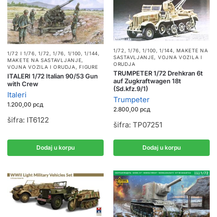
1/72, 1/76, 1/100, 1/144
,
MAKETE NA
1/72 I 1/76
,
1/72, 1/76, 1/100, 1/144
,
SASTAVLJANJE
,
VOJNA VOZILA I
MAKETE NA SASTAVLJANJE
,
ORUDJA
VOJNA VOZILA I ORUDJA
,
FIGURE
TRUMPETER 1/72 Drehkran 6t
ITALERI 1/72 Italian 90/53 Gun
auf Zugkraftwagen 18t
with Crew
(Sd.kfz.9/1)
Italeri
Trumpeter
1.200,00
рсд
2.800,00
рсд
šifra: IT6122
šifra: TP07251
Dodaj u korpu
Dodaj u korpu