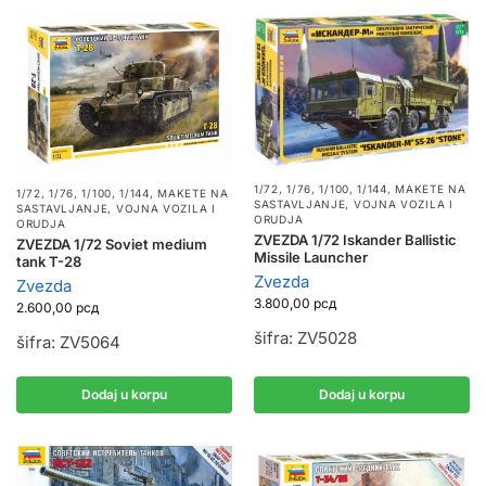
1/72, 1/76, 1/100, 1/144
,
MAKETE NA
1/72, 1/76, 1/100, 1/144
,
MAKETE NA
SASTAVLJANJE
,
VOJNA VOZILA I
SASTAVLJANJE
,
VOJNA VOZILA I
ORUDJA
ORUDJA
ZVEZDA 1/72 Iskander Ballistic
ZVEZDA 1/72 Soviet medium
Missile Launcher
tank T-28
Zvezda
Zvezda
3.800,00
рсд
2.600,00
рсд
šifra: ZV5028
šifra: ZV5064
Dodaj u korpu
Dodaj u korpu