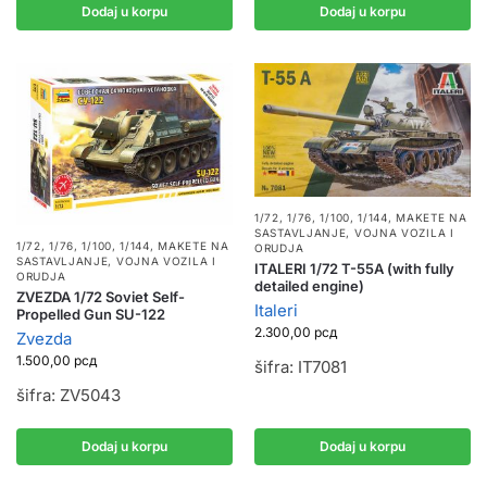
Dodaj u korpu
Dodaj u korpu
1/72, 1/76, 1/100, 1/144
,
MAKETE NA
SASTAVLJANJE
,
VOJNA VOZILA I
1/72, 1/76, 1/100, 1/144
,
MAKETE NA
ORUDJA
SASTAVLJANJE
,
VOJNA VOZILA I
ITALERI 1/72 T-55A (with fully
ORUDJA
detailed engine)
ZVEZDA 1/72 Soviet Self-
Italeri
Propelled Gun SU-122
2.300,00
рсд
Zvezda
1.500,00
рсд
šifra: IT7081
šifra: ZV5043
Dodaj u korpu
Dodaj u korpu