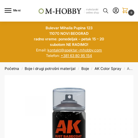
Meni
0
Bulevar Mihaila Pupina 123
11070 NOVI BEOGRAD
radno vreme: ponedeljak – petak 15 – 20
subotom NE RADIMO!
Email:
kontakt@spektar-mhobby.com
Telefon:
+381 63 80 95 154
Početna
Boje i drugi potrošni materijal
Boje
AK Color Spray
AK Rust Basecoat (150 ml)
/
/
/
/