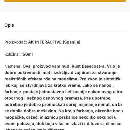
Opis
Proizvođač:
AK INTERACTIVE (Španija)
Količina:
150ml
Namena:
Ovaj proizvod vam nudi Rust Basecoat-a. Vrlo je
dobre pokrivnosti, mat i izdržljiv dizajniran za stvaranje
realističnih efekata rđe na modelima. Proizvod je sintetički
lak koji se stvrdnjava za kratko vreme. Lako se nanosi,
farbanje postaje jednostavno i efikasnije nakon ovog ultra
otpornog i nežnog osnovnog premaza. Pre upotrebe,
potrebno je dobro promućkati sprej, najmanje minut, da bi
se dobila dobra mešavina. Na kraju farbanja, okrenite bocu
naopačke, držeći mlaznicu prskalice nekoliko sekundi u
ovom položaju, dok boja više ne izlazi iz difuzora, čime se
izbegava začepljenje difuzora.