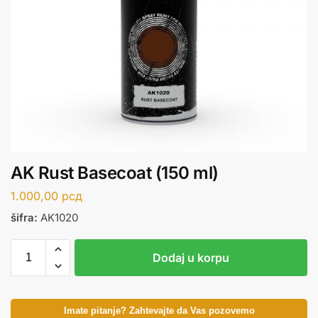
AK Rust Basecoat (150 ml)
1.000,00
рсд
šifra:
AK1020
Dodaj u korpu
Imate pitanje? Zahtevajte da Vas pozovemo