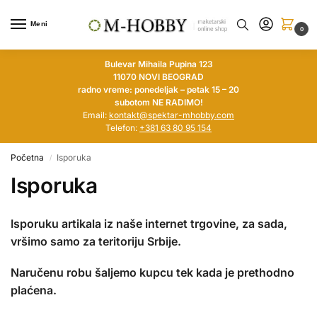
Meni
0
Bulevar Mihaila Pupina 123
11070 NOVI BEOGRAD
radno vreme: ponedeljak – petak 15 – 20
subotom NE RADIMO!
Email:
kontakt@spektar-mhobby.com
Telefon:
+381 63 80 95 154
Početna
Isporuka
/
Isporuka
Isporuku artikala iz naše internet trgovine, za sada,
vršimo samo za teritoriju Srbije.
Naručenu robu šaljemo kupcu tek kada je prethodno
plaćena.