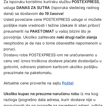
Za isporuku koristimo kurirsku službu
POSTEXPRESS
,
usluga
DANAS ZA SUTRA
(isporuka sledećeg radnog
dana) sa dostavom
do 19 časova
!
Usled povećane cene POSTEXPRESS usluge vi možete
pošiljke male vrednosti i težine (dekale ili sitan pribor)
preusmeriti na
PAKETOMAT
u vašoj blizini što je
povoljnije. Ukoliko zahtevate
neki drugi način slanja
neophodno je da nas o tome obavestite napomenom u
poruci.
Dostavu robe POSTEXPRESS-om ne uračunavamo u
cenu već iznos troškova dostave plaćate dostavljaču u
gotovini, odnosno platnom karticom ukoliko pošiljku
preuzimate na paketomatu.
Aktuelne cene proverite na sajtu
Pošte!
Ukoliko kupac ne preuzme naručenu robu
iz ma kog
razloga (pogrešno data adresa, kurir dostave nije u
mogućnosti da ga pronađe na navedenoj adresi, odbija