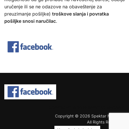
uručenje ili se ne odazove na obaveštenje za
preuzimanje pošiljke)
troškove slanja i povratka
pošiljke snosi naručilac
.
COPYRIGHT © 2026 SPEKTAR MHOBBY.
Copyright © 2026 Spektar MHobby.
All Rights Reserved.