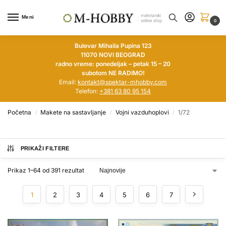
Meni
0
Bulevar Mihaila Pupina 123
11070 NOVI BEOGRAD
radno vreme: ponedeljak – petak 15 – 20
subotom NE RADIMO!
Email:
kontakt@spektar-mhobby.com
Telefon:
+381 63 80 95 154
Početna
Makete na sastavljanje
Vojni vazduhoplovi
1/72
/
/
/
PRIKAŽI FILTERE
Prikaz 1–64 od 391 rezultat
1
2
3
4
5
6
7