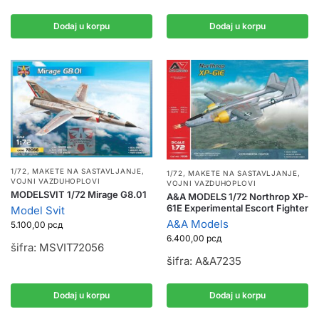
Dodaj u korpu
Dodaj u korpu
1/72
,
MAKETE NA SASTAVLJANJE
,
1/72
,
MAKETE NA SASTAVLJANJE
,
VOJNI VAZDUHOPLOVI
VOJNI VAZDUHOPLOVI
MODELSVIT 1/72 Mirage G8.01
A&A MODELS 1/72 Northrop XP-
61E Experimental Escort Fighter
Model Svit
A&A Models
5.100,00
рсд
6.400,00
рсд
šifra: MSVIT72056
šifra: A&A7235
Dodaj u korpu
Dodaj u korpu