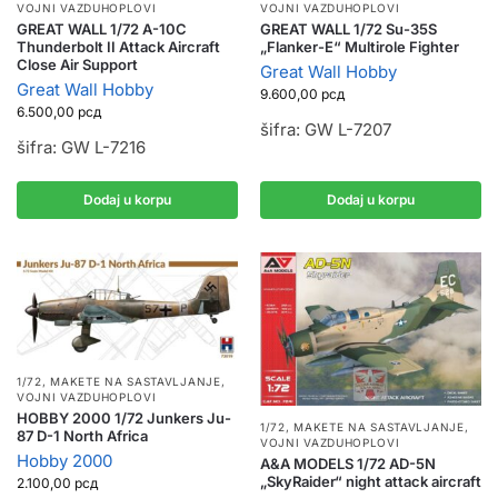
VOJNI VAZDUHOPLOVI
VOJNI VAZDUHOPLOVI
GREAT WALL 1/72 A-10C
GREAT WALL 1/72 Su-35S
Thunderbolt II Attack Aircraft
„Flanker-E“ Multirole Fighter
Close Air Support
Great Wall Hobby
Great Wall Hobby
9.600,00
рсд
6.500,00
рсд
šifra: GW L-7207
šifra: GW L-7216
Dodaj u korpu
Dodaj u korpu
1/72
,
MAKETE NA SASTAVLJANJE
,
VOJNI VAZDUHOPLOVI
HOBBY 2000 1/72 Junkers Ju-
1/72
,
MAKETE NA SASTAVLJANJE
,
87 D-1 North Africa
VOJNI VAZDUHOPLOVI
Hobby 2000
A&A MODELS 1/72 AD-5N
„SkyRaider“ night attack aircraft
2.100,00
рсд