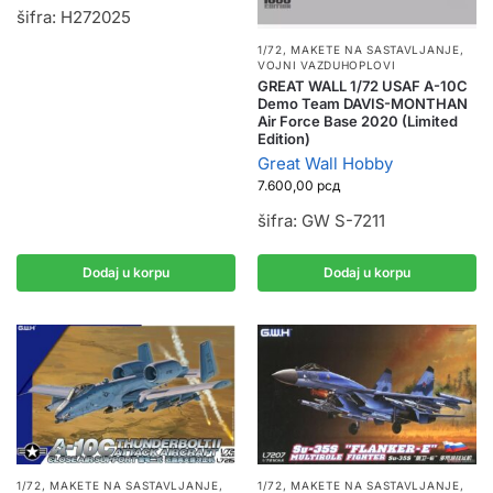
šifra: H272025
1/72
,
MAKETE NA SASTAVLJANJE
,
VOJNI VAZDUHOPLOVI
GREAT WALL 1/72 USAF A-10C
Demo Team DAVIS-MONTHAN
Air Force Base 2020 (Limited
Edition)
Great Wall Hobby
7.600,00
рсд
šifra: GW S-7211
Dodaj u korpu
Dodaj u korpu
1/72
,
MAKETE NA SASTAVLJANJE
,
1/72
,
MAKETE NA SASTAVLJANJE
,