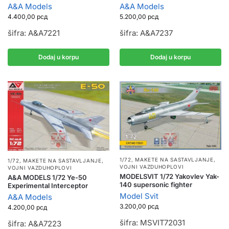
A&A Models
A&A Models
4.400,00
рсд
5.200,00
рсд
šifra: A&A7221
šifra: A&A7237
Dodaj u korpu
Dodaj u korpu
1/72
,
MAKETE NA SASTAVLJANJE
,
1/72
,
MAKETE NA SASTAVLJANJE
,
VOJNI VAZDUHOPLOVI
VOJNI VAZDUHOPLOVI
MODELSVIT 1/72 Yakovlev Yak-
A&A MODELS 1/72 Ye-50
140 supersonic fighter
Experimental Interceptor
Model Svit
A&A Models
3.200,00
рсд
4.200,00
рсд
šifra: MSVIT72031
šifra: A&A7223