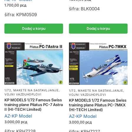
1.700,00
рсд
šifra: BLK0004
šifra: KPM0509
Dodaj u korpu
Dodaj u korpu
1/72
,
MAKETE NA SASTAVLJANJE
,
1/72
,
MAKETE NA SASTAVLJANJE
,
VOJNI VAZDUHOPLOVI
VOJNI VAZDUHOPLOVI
KP MODELS 1/72 Famous Swiss
KP MODELS 1/72 Famous Swiss
training plane Pilatus PC-7 Astra
training plane Pilatus PC-7MKX
II (HI-TECH Limited)
(HI-TECH Limited)
AZ-KP Model
AZ-KP Model
3.000,00
рсд
3.000,00
рсд
šifra: KPH7228
šifra: KPH7227