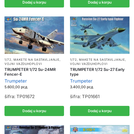
Dodaj u korpu
Dodaj u korpu
1/72
,
MAKETE NA SASTAVLJANJE
,
1/72
,
MAKETE NA SASTAVLJANJE
,
VOJNI VAZDUHOPLOVI
VOJNI VAZDUHOPLOVI
TRUMPETER 1/72 Su-24MR
TRUMPETER 1/72 Su-27 Early
Fencer-E
type
Trumpeter
Trumpeter
5.600,00
рсд
3.400,00
рсд
šifra: TP01672
šifra: TP01661
Dodaj u korpu
Dodaj u korpu