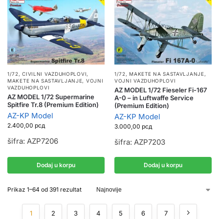
1/72
,
MAKETE NA SASTAVLJANJE
,
1/72
,
CIVILNI VAZDUHOPLOVI
,
VOJNI VAZDUHOPLOVI
MAKETE NA SASTAVLJANJE
,
VOJNI
VAZDUHOPLOVI
AZ MODEL 1/72 Fieseler Fi-167
AZ MODEL 1/72 Supermarine
A-0 – in Luftwaffe Service
Spitfire Tr.8 (Premium Edition)
(Premium Edition)
AZ-KP Model
AZ-KP Model
2.400,00
рсд
3.000,00
рсд
šifra: AZP7206
šifra: AZP7203
Dodaj u korpu
Dodaj u korpu
Prikaz 1–64 od 391 rezultat
1
2
3
4
5
6
7