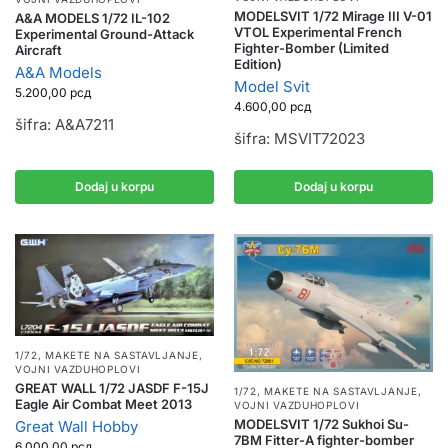
MODELSVIT 1/72 Mirage III V-01
A&A MODELS 1/72 IL-102
VTOL Experimental French
Experimental Ground-Attack
Fighter-Bomber (Limited
Aircraft
Edition)
A&A Models
Model Svit
5.200,00
рсд
4.600,00
рсд
šifra: A&A7211
šifra: MSVIT72023
Dodaj u korpu
Dodaj u korpu
1/72
,
MAKETE NA SASTAVLJANJE
,
VOJNI VAZDUHOPLOVI
GREAT WALL 1/72 JASDF F-15J
1/72
,
MAKETE NA SASTAVLJANJE
,
Eagle Air Combat Meet 2013
VOJNI VAZDUHOPLOVI
MODELSVIT 1/72 Sukhoi Su-
Great Wall Hobby
7BM Fitter-A fighter-bomber
6.000,00
рсд