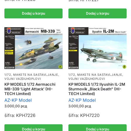
Dodaj u korpu
Dodaj u korpu
1/72
,
MAKETE NA SASTAVLJANJE
,
1/72
,
MAKETE NA SASTAVLJANJE
,
VOJNI VAZDUHOPLOVI
VOJNI VAZDUHOPLOVI
KP MODELS 1/72 Aermacchi
KP MODELS 1/72 Ilyushin IL-2M
MB-339 ‘Light Attack’ (HI-
Sturmovik „Black Death“ (HI-
TECH Limited)
TECH Limited)
AZ-KP Model
AZ-KP Model
3.000,00
рсд
3.000,00
рсд
šifra: KPH7226
šifra: KPH7220
Dodaj u korpu
Dodaj u korpu