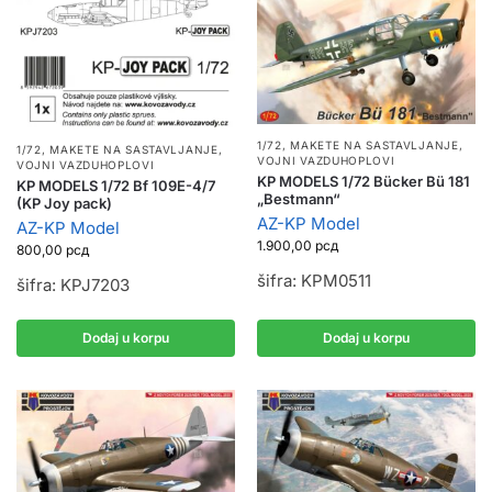
1/72
,
MAKETE NA SASTAVLJANJE
,
1/72
,
MAKETE NA SASTAVLJANJE
,
VOJNI VAZDUHOPLOVI
VOJNI VAZDUHOPLOVI
KP MODELS 1/72 Bücker Bü 181
KP MODELS 1/72 Bf 109E-4/7
„Bestmann“
(KP Joy pack)
AZ-KP Model
AZ-KP Model
1.900,00
рсд
800,00
рсд
šifra: KPM0511
šifra: KPJ7203
Dodaj u korpu
Dodaj u korpu