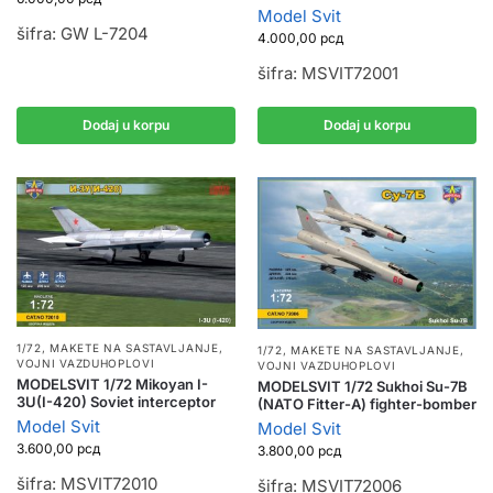
Model Svit
šifra: GW L-7204
4.000,00
рсд
šifra: MSVIT72001
Dodaj u korpu
Dodaj u korpu
1/72
,
MAKETE NA SASTAVLJANJE
,
1/72
,
MAKETE NA SASTAVLJANJE
,
VOJNI VAZDUHOPLOVI
VOJNI VAZDUHOPLOVI
MODELSVIT 1/72 Mikoyan I-
MODELSVIT 1/72 Sukhoi Su-7B
3U(I-420) Soviet interceptor
(NATO Fitter-A) fighter-bomber
Model Svit
Model Svit
3.600,00
рсд
3.800,00
рсд
šifra: MSVIT72010
šifra: MSVIT72006