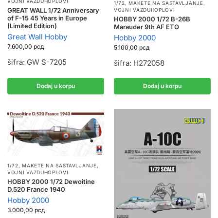
VOJNI VAZDUHOPLOVI
1/72
,
MAKETE NA SASTAVLJANJE
,
GREAT WALL 1/72 Anniversary
VOJNI VAZDUHOPLOVI
of F-15 45 Years in Europe
HOBBY 2000 1/72 B-26B
(Limited Edition)
Marauder 9th AF ETO
Great Wall Hobby
Hobby 2000
7.600,00
рсд
5.100,00
рсд
šifra: GW S-7205
šifra: H272058
Dodaj u korpu
Dodaj u korpu
1/72
,
MAKETE NA SASTAVLJANJE
,
VOJNI VAZDUHOPLOVI
HOBBY 2000 1/72 Dewoitine
D.520 France 1940
Hobby 2000
3.000,00
рсд