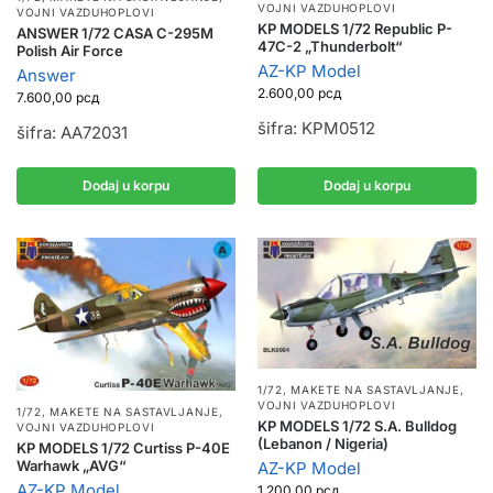
VOJNI VAZDUHOPLOVI
VOJNI VAZDUHOPLOVI
KP MODELS 1/72 Republic P-
ANSWER 1/72 CASA C-295M
47C-2 „Thunderbolt“
Polish Air Force
AZ-KP Model
Answer
2.600,00
рсд
7.600,00
рсд
šifra: KPM0512
šifra: AA72031
Dodaj u korpu
Dodaj u korpu
1/72
,
MAKETE NA SASTAVLJANJE
,
VOJNI VAZDUHOPLOVI
1/72
,
MAKETE NA SASTAVLJANJE
,
KP MODELS 1/72 S.A. Bulldog
VOJNI VAZDUHOPLOVI
(Lebanon / Nigeria)
KP MODELS 1/72 Curtiss P-40E
Warhawk „AVG“
AZ-KP Model
AZ-KP Model
1.200,00
рсд