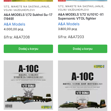
1/72
,
MAKETE NA SASTAVLJANJE
,
1/72
,
MAKETE NA SASTAVLJANJE
,
VOJNI VAZDUHOPLOVI
VOJNI VAZDUHOPLOVI
A&A MODELS 1/72 VJ101C-X1
A&A MODELS 1/72 Sukhoi Su-17
Supersonic VTOL fighter
(1949)
A&A Models
A&A Models
3.800,00
рсд
4.000,00
рсд
šifra: A&A7203
šifra: A&A7208
Dodaj u korpu
Dodaj u korpu