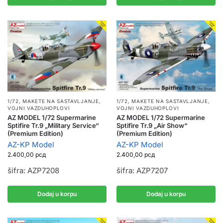
1/72
,
MAKETE NA SASTAVLJANJE
,
1/72
,
MAKETE NA SASTAVLJANJE
,
VOJNI VAZDUHOPLOVI
VOJNI VAZDUHOPLOVI
AZ MODEL 1/72 Supermarine
AZ MODEL 1/72 Supermarine
Sptifire Tr.9 „Military Service“
Sptifire Tr.9 „Air Show“
(Premium Edition)
(Premium Edition)
AZ-KP Model
AZ-KP Model
2.400,00
рсд
2.400,00
рсд
šifra: AZP7208
šifra: AZP7207
Dodaj u korpu
Dodaj u korpu