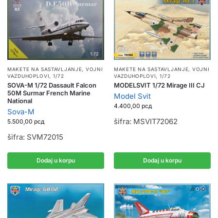
MAKETE NA SASTAVLJANJE
,
VOJNI
MAKETE NA SASTAVLJANJE
,
VOJNI
VAZDUHOPLOVI
,
1/72
VAZDUHOPLOVI
,
1/72
MODELSVIT 1/72 Mirage III CJ
SOVA-M 1/72 Dassault Falcon
50M Surmar French Marine
Model Svit
National
4.400,00
рсд
Sova-M
šifra: MSVIT72062
5.500,00
рсд
šifra: SVM72015
Dodaj u korpu
Dodaj u korpu