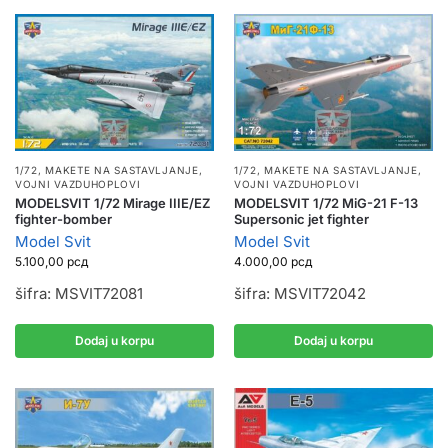
1/72
,
MAKETE NA SASTAVLJANJE
,
1/72
,
MAKETE NA SASTAVLJANJE
,
VOJNI VAZDUHOPLOVI
VOJNI VAZDUHOPLOVI
MODELSVIT 1/72 Mirage IIIE/EZ
MODELSVIT 1/72 MiG-21 F-13
fighter-bomber
Supersonic jet fighter
Model Svit
Model Svit
5.100,00
рсд
4.000,00
рсд
šifra: MSVIT72081
šifra: MSVIT72042
Dodaj u korpu
Dodaj u korpu