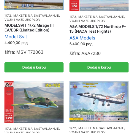
1/72
,
MAKETE NA SASTAVLJANJE
,
1/72
,
MAKETE NA SASTAVLJANJE
,
VOJNI VAZDUHOPLOVI
VOJNI VAZDUHOPLOVI
MODELSVIT 1/72 Mirage III
A&A MODELS 1/72 Northrop F-
EA/EBR (Limited Edition)
15 (NACA Test Flights)
Model Svit
A&A Models
4.400,00
рсд
6.400,00
рсд
šifra: MSVIT72063
šifra: A&A7236
Dodaj u korpu
Dodaj u korpu
1/72
,
MAKETE NA SASTAVLJANJE
,
1/72
,
MAKETE NA SASTAVLJANJE
,
VOJNI VAZDUHOPLOVI
VOJNI VAZDUHOPLOVI