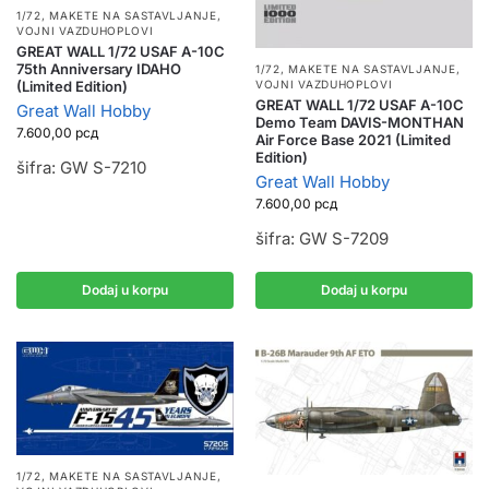
1/72
,
MAKETE NA SASTAVLJANJE
,
VOJNI VAZDUHOPLOVI
GREAT WALL 1/72 USAF A-10C
75th Anniversary IDAHO
1/72
,
MAKETE NA SASTAVLJANJE
,
(Limited Edition)
VOJNI VAZDUHOPLOVI
GREAT WALL 1/72 USAF A-10C
Great Wall Hobby
Demo Team DAVIS-MONTHAN
7.600,00
рсд
Air Force Base 2021 (Limited
Edition)
šifra: GW S-7210
Great Wall Hobby
7.600,00
рсд
šifra: GW S-7209
Dodaj u korpu
Dodaj u korpu
1/72
,
MAKETE NA SASTAVLJANJE
,