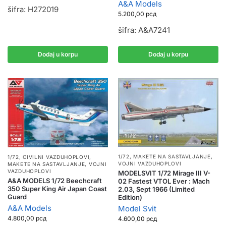
A&A Models
šifra: H272019
5.200,00
рсд
šifra: A&A7241
Dodaj u korpu
Dodaj u korpu
1/72
,
MAKETE NA SASTAVLJANJE
,
1/72
,
CIVILNI VAZDUHOPLOVI
,
VOJNI VAZDUHOPLOVI
MAKETE NA SASTAVLJANJE
,
VOJNI
VAZDUHOPLOVI
MODELSVIT 1/72 Mirage III V-
A&A MODELS 1/72 Beechcraft
02 Fastest VTOL Ever : Mach
350 Super King Air Japan Coast
2.03, Sept 1966 (Limited
Guard
Edition)
A&A Models
Model Svit
4.800,00
рсд
4.600,00
рсд