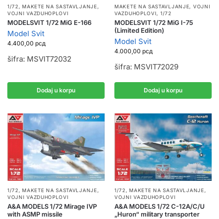
1/72
,
MAKETE NA SASTAVLJANJE
,
MAKETE NA SASTAVLJANJE
,
VOJNI
VOJNI VAZDUHOPLOVI
VAZDUHOPLOVI
,
1/72
MODELSVIT 1/72 MiG E-166
MODELSVIT 1/72 MiG I-75
(Limited Edition)
Model Svit
Model Svit
4.400,00
рсд
4.000,00
рсд
šifra: MSVIT72032
šifra: MSVIT72029
Dodaj u korpu
Dodaj u korpu
1/72
,
MAKETE NA SASTAVLJANJE
,
1/72
,
MAKETE NA SASTAVLJANJE
,
VOJNI VAZDUHOPLOVI
VOJNI VAZDUHOPLOVI
A&A MODELS 1/72 Mirage IVP
A&A MODELS 1/72 C-12A/C/U
with ASMP missile
„Huron“ military transporter