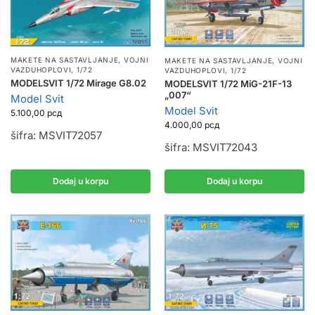
MAKETE NA SASTAVLJANJE
,
VOJNI
MAKETE NA SASTAVLJANJE
,
VOJNI
VAZDUHOPLOVI
,
1/72
VAZDUHOPLOVI
,
1/72
MODELSVIT 1/72 Mirage G8.02
MODELSVIT 1/72 MiG-21F-13
„007“
Model Svit
Model Svit
5.100,00
рсд
4.000,00
рсд
šifra: MSVIT72057
šifra: MSVIT72043
Dodaj u korpu
Dodaj u korpu