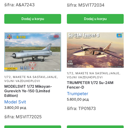
šifra: A&A7243
šifra: MSVIT72034
Dodaj u korpu
Dodaj u korpu
1/72
,
MAKETE NA SASTAVLJANJE
,
1/72
,
MAKETE NA SASTAVLJANJE
,
VOJNI VAZDUHOPLOVI
VOJNI VAZDUHOPLOVI
TRUMPETER 1/72 Su-24M
MODELSVIT 1/72 Mikoyan-
Fencer-D
Gurevich Ye-150 (Limited
Trumpeter
Edition)
5.600,00
рсд
Model Svit
3.800,00
рсд
šifra: TP01673
šifra: MSVIT72025