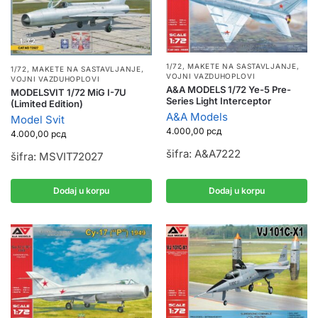
1/72
,
MAKETE NA SASTAVLJANJE
,
1/72
,
MAKETE NA SASTAVLJANJE
,
VOJNI VAZDUHOPLOVI
VOJNI VAZDUHOPLOVI
A&A MODELS 1/72 Ye-5 Pre-
MODELSVIT 1/72 MiG I-7U
Series Light Interceptor
(Limited Edition)
A&A Models
Model Svit
4.000,00
рсд
4.000,00
рсд
šifra: A&A7222
šifra: MSVIT72027
Dodaj u korpu
Dodaj u korpu