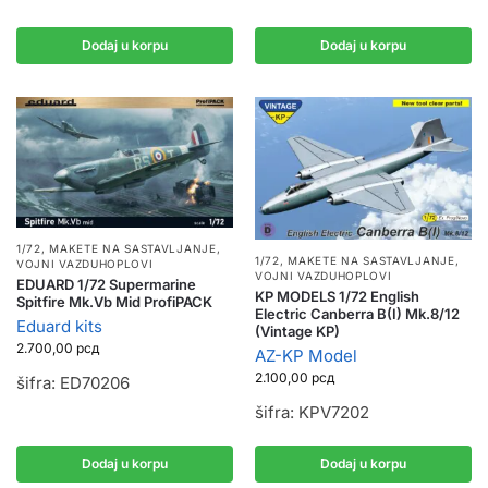
Dodaj u korpu
Dodaj u korpu
1/72
,
MAKETE NA SASTAVLJANJE
,
1/72
,
MAKETE NA SASTAVLJANJE
,
VOJNI VAZDUHOPLOVI
VOJNI VAZDUHOPLOVI
EDUARD 1/72 Supermarine
KP MODELS 1/72 English
Spitfire Mk.Vb Mid ProfiPACK
Electric Canberra B(I) Mk.8/12
Eduard kits
(Vintage KP)
2.700,00
рсд
AZ-KP Model
2.100,00
рсд
šifra: ED70206
šifra: KPV7202
Dodaj u korpu
Dodaj u korpu