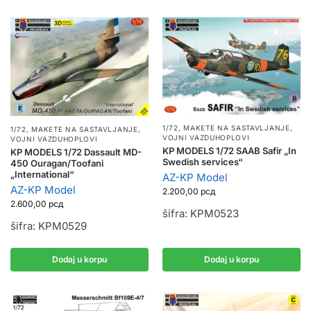
1/72
,
MAKETE NA SASTAVLJANJE
,
1/72
,
MAKETE NA SASTAVLJANJE
,
VOJNI VAZDUHOPLOVI
VOJNI VAZDUHOPLOVI
KP MODELS 1/72 SAAB Safir „In
KP MODELS 1/72 Dassault MD-
Swedish services“
450 Ouragan/Toofani
„International“
AZ-KP Model
AZ-KP Model
2.200,00
рсд
2.600,00
рсд
šifra: KPM0523
šifra: KPM0529
Dodaj u korpu
Dodaj u korpu