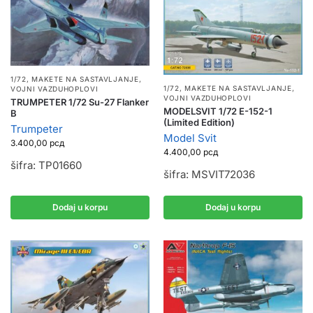
1/72
,
MAKETE NA SASTAVLJANJE
,
1/72
,
MAKETE NA SASTAVLJANJE
,
VOJNI VAZDUHOPLOVI
VOJNI VAZDUHOPLOVI
TRUMPETER 1/72 Su-27 Flanker
MODELSVIT 1/72 E-152-1
B
(Limited Edition)
Trumpeter
Model Svit
3.400,00
рсд
4.400,00
рсд
šifra: TP01660
šifra: MSVIT72036
Dodaj u korpu
Dodaj u korpu