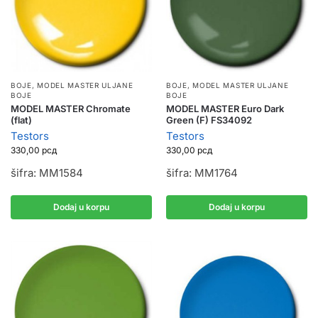
BOJE
,
MODEL MASTER ULJANE
BOJE
,
MODEL MASTER ULJANE
BOJE
BOJE
MODEL MASTER Chromate
MODEL MASTER Euro Dark
(flat)
Green (F) FS34092
Testors
Testors
330,00
рсд
330,00
рсд
šifra: MM1584
šifra: MM1764
Dodaj u korpu
Dodaj u korpu