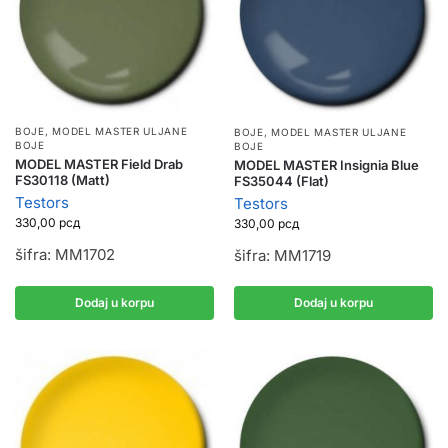
BOJE
,
MODEL MASTER ULJANE
BOJE
,
MODEL MASTER ULJANE
BOJE
BOJE
MODEL MASTER Field Drab
MODEL MASTER Insignia Blue
FS30118 (Matt)
FS35044 (Flat)
Testors
Testors
330,00
рсд
330,00
рсд
šifra: MM1702
šifra: MM1719
Dodaj u korpu
Dodaj u korpu