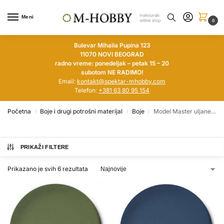
Meni
0
Bulevar Mihaila Pupina 123
11070 NOVI BEOGRAD
radno vreme: ponedeljak – petak 15 – 20
subotom NE RADIMO!
Email:
kontakt@spektar-mhobby.com
Telefon:
+381 63 80 95 154
Početna
Boje i drugi potrošni materijal
Boje
Model Master uljane boje
/
/
/
PRIKAŽI FILTERE
Prikazano je svih 6 rezultata