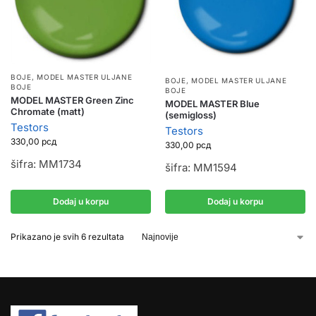
BOJE
,
MODEL MASTER ULJANE
BOJE
,
MODEL MASTER ULJANE
BOJE
BOJE
MODEL MASTER Green Zinc
MODEL MASTER Blue
Chromate (matt)
(semigloss)
Testors
Testors
330,00
рсд
330,00
рсд
šifra: MM1734
šifra: MM1594
Dodaj u korpu
Dodaj u korpu
Prikazano je svih 6 rezultata