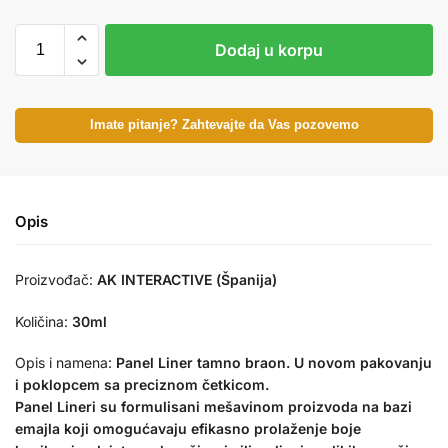
Dodaj u korpu
Imate pitanje? Zahtevajte da Vas pozovemo
Opis
Proizvođač:
AK INTERACTIVE (Španija)
Količina:
30ml
Opis i namena:
Panel Liner tamno braon. U novom pakovanju
i poklopcem sa preciznom četkicom.
Panel Lineri su formulisani mešavinom proizvoda na bazi
emajla koji omogućavaju efikasno prolaženje boje