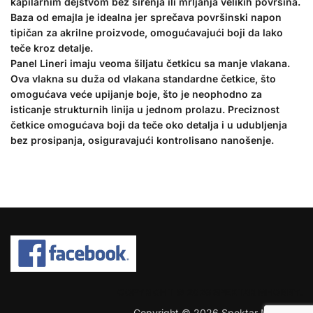
kapilarnim dejstvom bez širenja ili mrljanja velikih površina.
Baza od emajla je idealna jer sprečava površinski napon
tipičan za akrilne proizvode, omogućavajući boji da lako
teče kroz detalje.
Panel Lineri imaju veoma šiljatu četkicu sa manje vlakana.
Ova vlakna su duža od vlakana standardne četkice, što
omogućava veće upijanje boje, što je neophodno za
isticanje strukturnih linija u jednom prolazu. Preciznost
četkice omogućava boji da teče oko detalja i u udubljenja
bez prosipanja, osiguravajući kontrolisano nanošenje.
COPYRIGHT © 2026 SPEKTAR MHOBBY.
Copyright © 2026 Spektar MHobby.