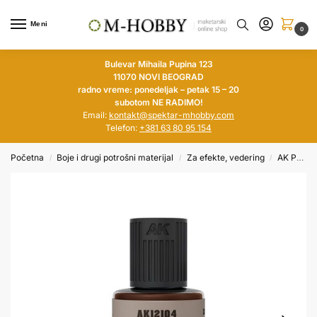
Meni
0
Bulevar Mihaila Pupina 123
11070 NOVI BEOGRAD
radno vreme: ponedeljak – petak 15 – 20
subotom NE RADIMO!
Email:
kontakt@spektar-mhobby.com
Telefon:
+381 63 80 95 154
Početna
Boje i drugi potrošni materijal
Za efekte, vedering
AK Precision Paneliner
/
/
/