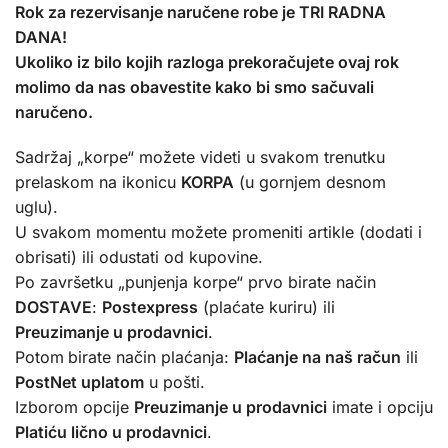
Rok za rezervisanje naručene robe je TRI RADNA
DANA!
Ukoliko iz bilo kojih razloga prekoračujete ovaj rok
molimo da nas obavestite kako bi smo sačuvali
naručeno.
Sadržaj „korpe“ možete videti u svakom trenutku
prelaskom na ikonicu
KORPA
(u gornjem desnom
uglu).
U svakom momentu možete promeniti artikle (dodati i
obrisati) ili odustati od kupovine.
Po završetku „punjenja korpe“ prvo birate način
DOSTAVE
:
Postexpress
(plaćate kuriru) ili
Preuzimanje u prodavnici
.
Potom
birate način plaćanja:
Plaćanje na naš račun
ili
PostNet uplatom
u pošti.
Izborom opcije
Preuzimanje u prodavnici
imate i opciju
Platiću lično u prodavnici
.