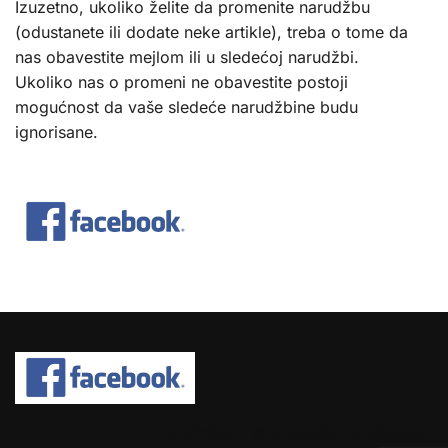
Izuzetno, ukoliko želite da promenite narudžbu
(odustanete ili dodate neke artikle), treba o tome da
nas obavestite mejlom ili u sledećoj narudžbi.
Ukoliko nas o promeni ne obavestite postoji
mogućnost da vaše sledeće narudžbine budu
ignorisane.
COPYRIGHT © 2026 SPEKTAR MHOBBY.