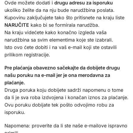
Ovde možete dodati i
drugu adresu za isporuku
ukoliko želite da na nju bude narudžbina poslata.
Kupovinu zaključujete tako što pritisnete na kraju liste
NARUČITE
kako bi se formirala narudžba.
Na kraju videćete kako konačno izgleda vaša
narudžbina sa svim elementima koje ste izabrali.
Isto ovo ćete dobiti i na vaš e-mail koji ste ostavili
prilikom registracije.
Pre plaćanja obavezno sačekajte da dobijete drugu
našu poruku na e-mail jer je ona merodavna za
plaćanje.
Druga poruka koju dobijete sadrži napomenu o tome
da li je sva roba izdvojena i konačan iznos za plaćanje.
Ovu poruku dobijate tek pošto odvojimo robu za
isporuku.
Napomena: proverite da li ste naše e-mailove ispravno
primili.