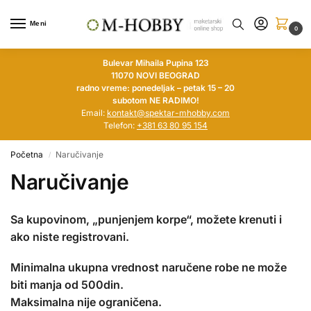
Meni
0
Bulevar Mihaila Pupina 123
11070 NOVI BEOGRAD
radno vreme: ponedeljak – petak 15 – 20
subotom NE RADIMO!
Email:
kontakt@spektar-mhobby.com
Telefon:
+381 63 80 95 154
Početna
Naručivanje
/
Naručivanje
Sa kupovinom, „punjenjem korpe“, možete krenuti i
ako niste registrovani.
Minimalna ukupna vrednost naručene robe ne može
biti manja od 500din.
Maksimalna nije ograničena.