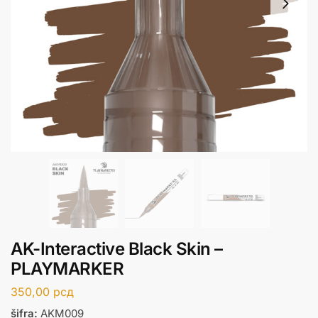
AK-Interactive Black Skin –
PLAYMARKER
350,00
рсд
šifra:
AKM009