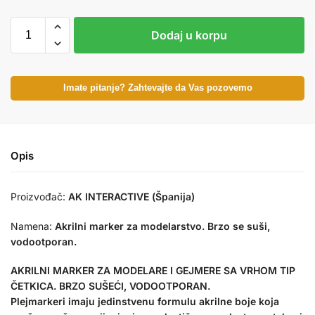
Dodaj u korpu
Imate pitanje? Zahtevajte da Vas pozovemo
Opis
Proizvođač:
AK INTERACTIVE (Španija)
Namena:
Akrilni marker za modelarstvo. Brzo se suši,
vodootporan.
AKRILNI MARKER ZA MODELARE I GEJMERE SA VRHOM TIP
ČETKICA. BRZO SUŠEĆI, VODOOTPORAN.
Plejmarkeri imaju jedinstvenu formulu akrilne boje koja