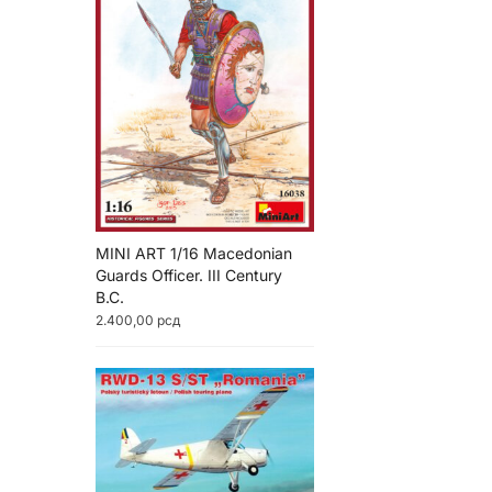
MINI ART 1/16 Macedonian
Guards Officer. III Century
B.C.
2.400,00
рсд