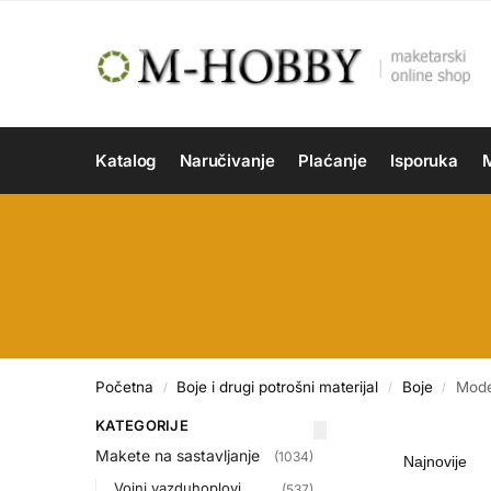
Katalog
Naručivanje
Plaćanje
Isporuka
M
Početna
Boje i drugi potrošni materijal
Boje
Mode
/
/
/
KATEGORIJE
Makete na sastavljanje
(1034)
Vojni vazduhoplovi
(537)