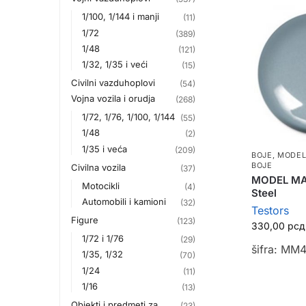
1/100, 1/144 i manji
(11)
1/72
(389)
1/48
(121)
1/32, 1/35 i veći
(15)
Civilni vazduhoplovi
(54)
Vojna vozila i orudja
(268)
1/72, 1/76, 1/100, 1/144
(55)
1/48
(2)
1/35 i veća
(209)
BOJE
,
MODEL
BOJE
Civilna vozila
(37)
MODEL MA
Motocikli
(4)
Steel
Automobili i kamioni
(32)
Testors
Figure
(123)
330,00
рсд
1/72 i 1/76
(29)
šifra: MM
1/35, 1/32
(70)
1/24
(11)
1/16
(13)
Objekti i predmeti za
(23)