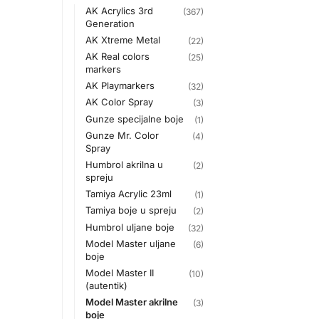
AK Acrylics 3rd
(367)
Generation
AK Xtreme Metal
(22)
AK Real colors
(25)
markers
AK Playmarkers
(32)
AK Color Spray
(3)
Gunze specijalne boje
(1)
Gunze Mr. Color
(4)
Spray
Humbrol akrilna u
(2)
spreju
Tamiya Acrylic 23ml
(1)
Tamiya boje u spreju
(2)
Humbrol uljane boje
(32)
Model Master uljane
(6)
boje
Model Master II
(10)
(autentik)
Model Master akrilne
(3)
boje