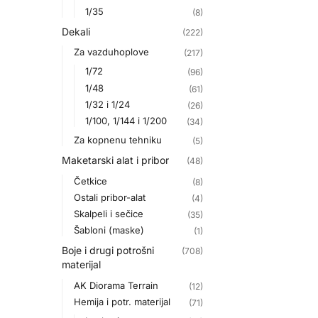
1/35
(8)
Dekali
(222)
Za vazduhoplove
(217)
1/72
(96)
1/48
(61)
1/32 i 1/24
(26)
1/100, 1/144 i 1/200
(34)
Za kopnenu tehniku
(5)
Maketarski alat i pribor
(48)
Četkice
(8)
Ostali pribor-alat
(4)
Skalpeli i sečice
(35)
Šabloni (maske)
(1)
Boje i drugi potrošni
(708)
materijal
AK Diorama Terrain
(12)
Hemija i potr. materijal
(71)