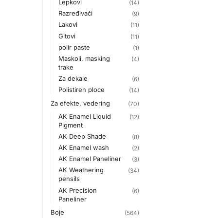
Lepkovi
(14)
Razređivači
(9)
Lakovi
(11)
Gitovi
(11)
polir paste
(1)
Maskoli, masking
(4)
trake
Za dekale
(6)
Polistiren ploce
(14)
Za efekte, vedering
(70)
AK Enamel Liquid
(12)
Pigment
AK Deep Shade
(8)
AK Enamel wash
(2)
AK Enamel Paneliner
(3)
AK Weathering
(34)
pensils
AK Precision
(6)
Paneliner
Boje
(564)