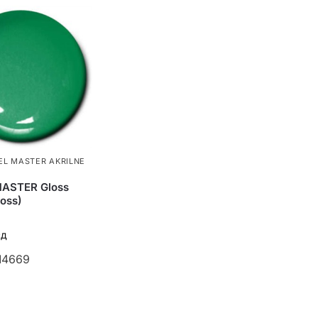
L MASTER AKRILNE
ASTER Gloss
loss)
сд
M4669