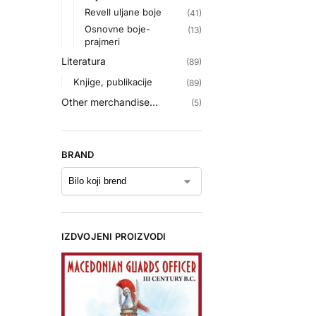
Revell uljane boje
(41)
Osnovne boje-
(13)
prajmeri
Literatura
(89)
Knjige, publikacije
(89)
Other merchandise...
(5)
BRAND
IZDVOJENI PROIZVODI