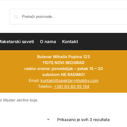
aketarski saveti
O nama
Kontakt
Bulevar Mihaila Pupina 123
11070 NOVI BEOGRAD
radno vreme: ponedeljak – petak 15 – 20
subotom NE RADIMO!
Email:
kontakt@spektar-mhobby.com
Telefon:
+381 63 80 95 154
l Master akrilne boje
Prikazano je svih 3 rezultata