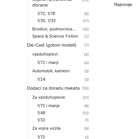
diorame
1/72, 1/76
(6)
1/35, 1/32
(17)
Brodovi, podmornice...
(15)
Space & Science Fiction
(2)
Die-Cast (gotovi modeli)
(7)
vazduhoplovi
(4)
1/72 i manji
(4)
Automobili, kamioni
(3)
1/24
(3)
Dodaci za doradu maketa
(33)
Za vazduhoplove
(21)
1/72 i manje
(8)
1/48
(12)
1/32
(1)
Za vojna vozila
(9)
1/72
(1)