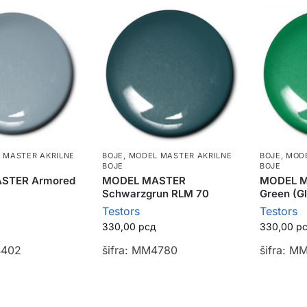
 MASTER AKRILNE
BOJE
,
MODEL MASTER AKRILNE
BOJE
,
MODE
BOJE
BOJE
STER Armored
MODEL MASTER
MODEL M
Schwarzgrun RLM 70
Green (G
Testors
Testors
330,00
рсд
330,00
р
4402
šifra: MM4780
šifra: M