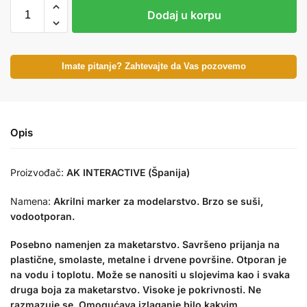
Dodaj u korpu
Imate pitanje? Zahtevajte da Vas pozovemo
Opis
Proizvođač:
AK INTERACTIVE (Španija)
Namena:
Akrilni marker za modelarstvo. Brzo se suši,
vodootporan.
Posebno namenjen za maketarstvo. Savršeno prijanja na
plastične, smolaste, metalne i drvene površine. Otporan je
na vodu i toplotu. Može se nanositi u slojevima kao i svaka
druga boja za maketarstvo. Visoke je pokrivnosti. Ne
razmazuje se. Omogućava izlaganje bilo kakvim