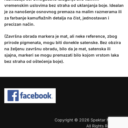
vremenskim uslovima bez straha od uklanjanja boje. Idealan
je za nanošenje osnovnog premaza na malim razmerama ili
za farbanje kamuflažnih detalja na čist, jednostavan i
precizan način.
(Završna obrada markera je mat, ali neke reference, zbog
prirode pigmenata, mogu biti donekle satenske. Bez obzira
na željenu završnu obradu, bilo da je mat, satenska ili
sjajna, markeri se mogu premazati bilo kojom vrstom laka
bez straha od oštećenja boje).
COPYRIGHT © 2026 SPEKTAR MHOBBY.
Copyright © 2026 Spektar MHobby.
All Rights Reserved.