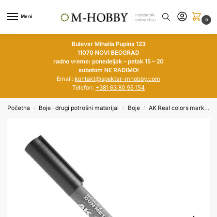
Meni
0
Bulevar Mihaila Pupina 123
11070 NOVI BEOGRAD
radno vreme: ponedeljak – petak 15 – 20
subotom NE RADIMO!
Email:
kontakt@spektar-mhobby.com
Telefon:
+381 63 80 95 154
Početna
Boje i drugi potrošni materijal
Boje
AK Real colors markers
/
/
/