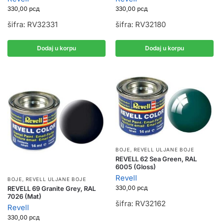
330,00
рсд
330,00
рсд
šifra: RV32331
šifra: RV32180
Dodaj u korpu
Dodaj u korpu
BOJE
,
REVELL ULJANE BOJE
REVELL 62 Sea Green, RAL
6005 (Gloss)
Revell
BOJE
,
REVELL ULJANE BOJE
330,00
рсд
REVELL 69 Granite Grey, RAL
7026 (Mat)
šifra: RV32162
Revell
330,00
рсд