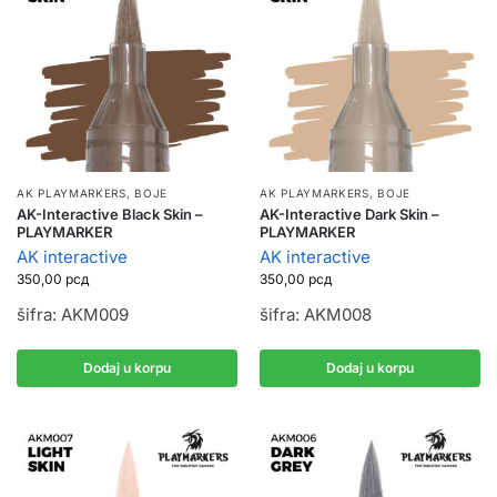
AK PLAYMARKERS
,
BOJE
AK PLAYMARKERS
,
BOJE
AK-Interactive Black Skin –
AK-Interactive Dark Skin –
PLAYMARKER
PLAYMARKER
AK interactive
AK interactive
350,00
рсд
350,00
рсд
šifra: AKM009
šifra: AKM008
Dodaj u korpu
Dodaj u korpu