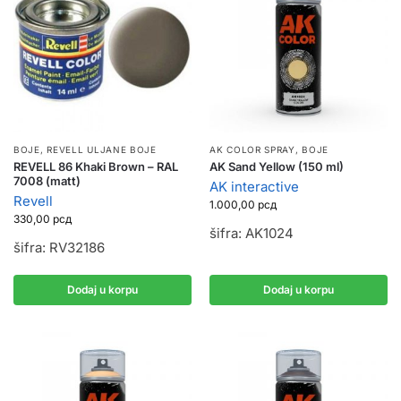
BOJE
,
REVELL ULJANE BOJE
AK COLOR SPRAY
,
BOJE
REVELL 86 Khaki Brown – RAL
AK Sand Yellow (150 ml)
7008 (matt)
AK interactive
Revell
1.000,00
рсд
330,00
рсд
šifra: AK1024
šifra: RV32186
Dodaj u korpu
Dodaj u korpu