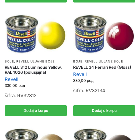
BOJE
,
REVELL ULJANE BOJE
BOJE
,
REVELL ULJANE BOJE
REVELL 312 Luminous Yellow,
REVELL 34 Ferrari Red (Gloss)
RAL 1026 (polusjajna)
Revell
Revell
330,00
рсд
330,00
рсд
šifra: RV32134
šifra: RV32312
Dodaj u korpu
Dodaj u korpu