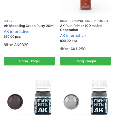
GITOVI
BOJE
,
OSNOVNE BOJE-PRAJMERI
AK Modelling Green Putty 20ml
AK Rust Primer 100 ml 3rd
Generation
AK interactive
AK interactive
650,00
рсд
900,00
рсд
šifra: AK9329
šifra: AK11250
Dodaj u korpu
Dodaj u korpu