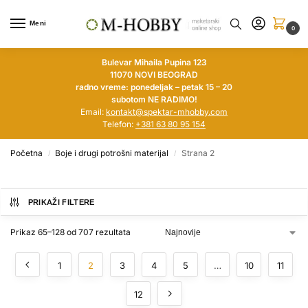
Meni
0
Bulevar Mihaila Pupina 123
11070 NOVI BEOGRAD
radno vreme: ponedeljak – petak 15 – 20
subotom NE RADIMO!
Email:
kontakt@spektar-mhobby.com
Telefon:
+381 63 80 95 154
Početna
Boje i drugi potrošni materijal
Strana 2
/
/
PRIKAŽI FILTERE
Prikaz 65–128 od 707 rezultata
1
2
3
4
5
…
10
11
12