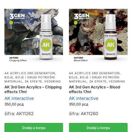
AK ACRYLICS 3RD GENERATION
,
AK ACRYLICS 3RD GENERATION
,
BOJE
,
BOJE I DRUGI POTROŠNI
BOJE
,
BOJE I DRUGI POTROŠNI
MATERIJAL
,
ZA EFEKTE, VEDERING
MATERIJAL
,
ZA EFEKTE, VEDERING
AK 3rd Gen Acrylics – Chipping
AK 3rd Gen Acrylics – Blood
effects 17ml
effects 17ml
AK interactive
AK interactive
350,00
рсд
350,00
рсд
šifra: AK11262
šifra: AK11260
Dodaj u korpu
Dodaj u korpu