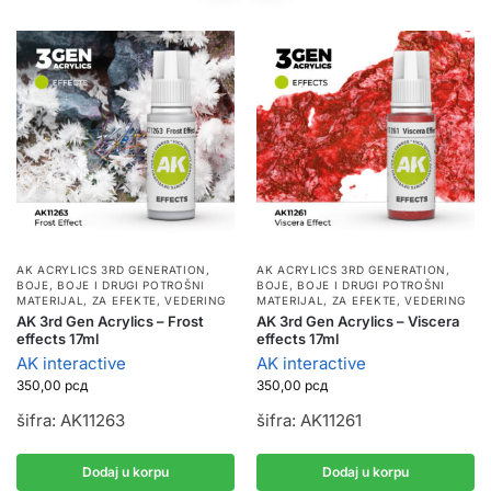
AK ACRYLICS 3RD GENERATION
,
AK ACRYLICS 3RD GENERATION
,
BOJE
,
BOJE I DRUGI POTROŠNI
BOJE
,
BOJE I DRUGI POTROŠNI
MATERIJAL
,
ZA EFEKTE, VEDERING
MATERIJAL
,
ZA EFEKTE, VEDERING
AK 3rd Gen Acrylics – Frost
AK 3rd Gen Acrylics – Viscera
effects 17ml
effects 17ml
AK interactive
AK interactive
350,00
рсд
350,00
рсд
šifra: AK11263
šifra: AK11261
Dodaj u korpu
Dodaj u korpu