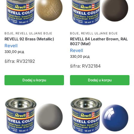
BOJE
,
REVELL ULJANE BOJE
BOJE
,
REVELL ULJANE BOJE
REVELL 92 Brass (Metallic)
REVELL 84 Leather Brown, RAL
8027 (Mat)
Revell
Revell
330,00
рсд
330,00
рсд
šifra: RV32192
šifra: RV32184
Dodaj u korpu
Dodaj u korpu