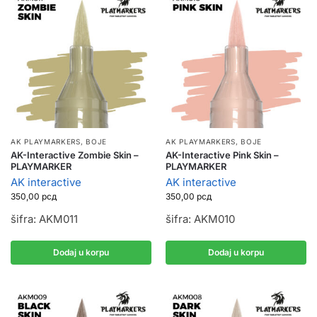
AK PLAYMARKERS
,
BOJE
AK PLAYMARKERS
,
BOJE
AK-Interactive Zombie Skin –
AK-Interactive Pink Skin –
PLAYMARKER
PLAYMARKER
AK interactive
AK interactive
350,00
рсд
350,00
рсд
šifra: AKM011
šifra: AKM010
Dodaj u korpu
Dodaj u korpu