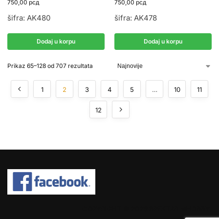
750,00
рсд
750,00
рсд
šifra: AK480
šifra: AK478
Dodaj u korpu
Dodaj u korpu
Prikaz 65–128 od 707 rezultata
1
2
3
4
5
…
10
11
12
COPYRIGHT © 2026 SPEKTAR MHOBBY.