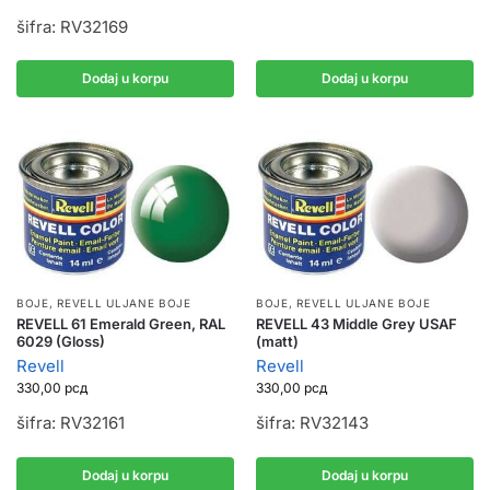
šifra: RV32169
Dodaj u korpu
Dodaj u korpu
BOJE
,
REVELL ULJANE BOJE
BOJE
,
REVELL ULJANE BOJE
REVELL 61 Emerald Green, RAL
REVELL 43 Middle Grey USAF
6029 (Gloss)
(matt)
Revell
Revell
330,00
рсд
330,00
рсд
šifra: RV32161
šifra: RV32143
Dodaj u korpu
Dodaj u korpu