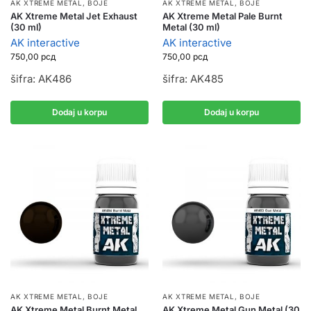
AK XTREME METAL
,
BOJE
AK XTREME METAL
,
BOJE
AK Xtreme Metal Jet Exhaust
AK Xtreme Metal Pale Burnt
(30 ml)
Metal (30 ml)
AK interactive
AK interactive
750,00
рсд
750,00
рсд
šifra: AK486
šifra: AK485
Dodaj u korpu
Dodaj u korpu
AK XTREME METAL
,
BOJE
AK XTREME METAL
,
BOJE
AK Xtreme Metal Burnt Metal
AK Xtreme Metal Gun Metal (30