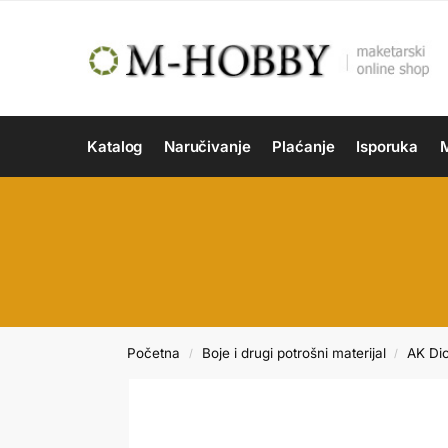
Katalog
Naručivanje
Plaćanje
Isporuka
M
Početna
Boje i drugi potrošni materijal
AK Di
/
/