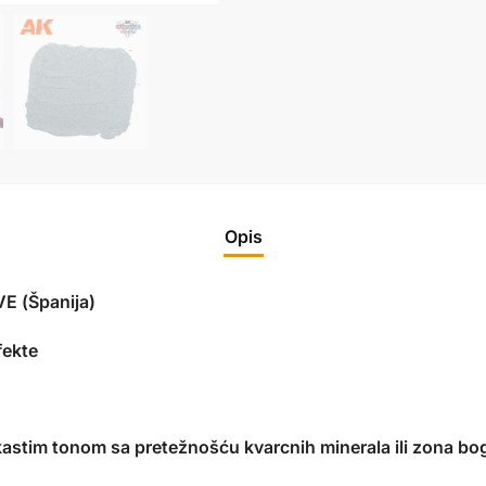
Opis
E (Španija)
fekte
kastim tonom sa pretežnošću kvarcnih minerala ili zona bo