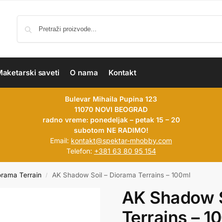
aketarski saveti
O nama
Kontakt
Bulevar Mihaila Pupina 123
11070 NOVI BEOGRAD
radno vreme: ponedeljak – petak 15 – 20
subotom NE RADIMO!
Email:
kontakt@spektar-mhobby.com
Telefon:
+381 63 80 95 154
orama Terrain
AK Shadow Soil – Diorama Terrains – 100ml
/
AK Shadow S
Terrains – 1