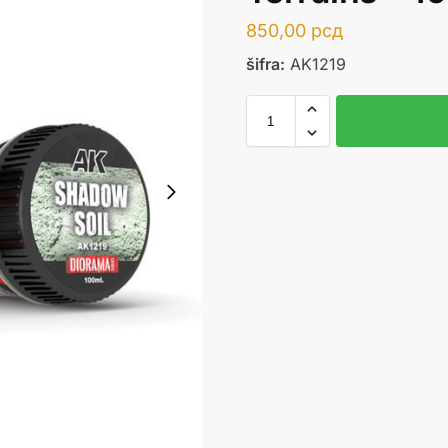
850,00
рсд
šifra:
AK1219