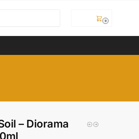
Pretraži
0,00
рсд
0
oil – Diorama
00ml