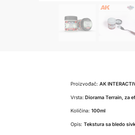
Proizvođač:
AK INTERACTIV
Vrsta:
Diorama Terrain, za e
Količina:
100ml
Opis:
Tekstura sa bledo siv