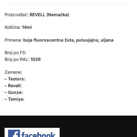
Proizvođač:
REVELL (Nemačka)
Količina:
14ml
Primena:
boja fluoroscentna žuta, polusjajna, uljana
Broj po FS:
Broj po RAL:
1026
Zamene:
– Testors:
– Revell:
– Gunze:
– Tamiya: