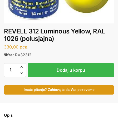
REVELL 312 Luminous Yellow, RAL
1026 (polusjajna)
330,00
рсд
šifra:
RV32312
Dodaj u korpu
Imate pitanje? Zahtevajte da Vas pozovemo
Opis