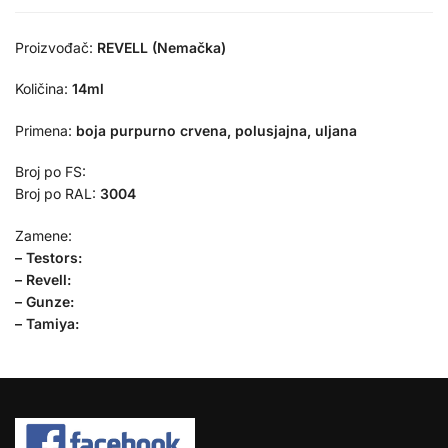
Proizvođač:
REVELL (Nemačka)
Količina:
14ml
Primena:
boja purpurno crvena, polusjajna, uljana
Broj po FS:
Broj po RAL:
3004
Zamene:
– Testors:
– Revell:
– Gunze:
– Tamiya: