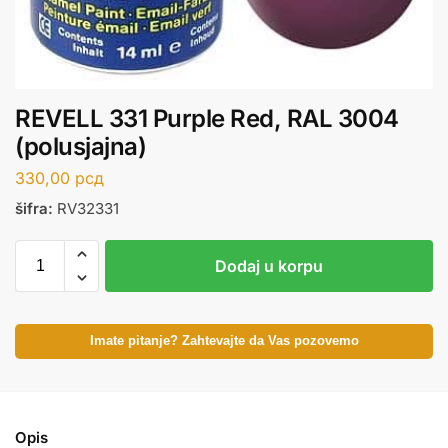
REVELL 331 Purple Red, RAL 3004
(polusjajna)
330,00
рсд
šifra:
RV32331
Dodaj u korpu
Imate pitanje? Zahtevajte da Vas pozovemo
Opis