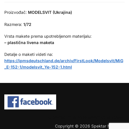
Proizvođač:
MODELSVIT (Ukrajina)
Razmera:
1/72
Vrsta makete prema upotrebljenom materijalu:
– plastična livena maketa
Detalje o maketi videti na:
https://ipmsdeutschland.de/archiv/FirstLook/Modelsvit/MiG
_E-152-1/modelsvit_Ye-152-1.html
COPYRIGHT © 2026 SPEKTAR MHOBBY.
Copyright © 2026 Spektar MHobby.