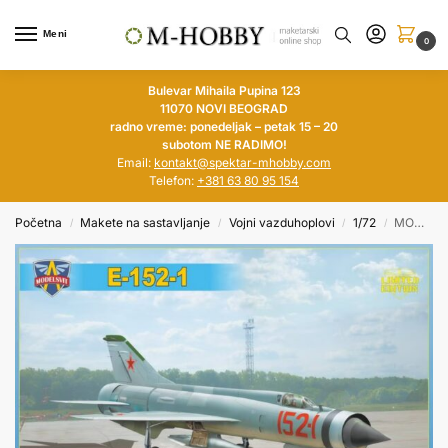
Meni
0
Bulevar Mihaila Pupina 123
11070 NOVI BEOGRAD
radno vreme: ponedeljak – petak 15 – 20
subotom NE RADIMO!
Email:
kontakt@spektar-mhobby.com
Telefon:
+381 63 80 95 154
Početna
Makete na sastavljanje
Vojni vazduhoplovi
1/72
MODELSVIT 1/72 E-152-1 (Limited Edition)
/
/
/
/