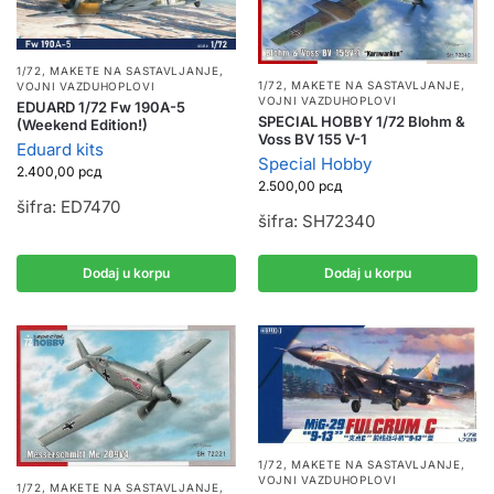
1/72
,
MAKETE NA SASTAVLJANJE
,
1/72
,
MAKETE NA SASTAVLJANJE
,
VOJNI VAZDUHOPLOVI
VOJNI VAZDUHOPLOVI
EDUARD 1/72 Fw 190A-5
SPECIAL HOBBY 1/72 Blohm &
(Weekend Edition!)
Voss BV 155 V-1
Eduard kits
Special Hobby
2.400,00
рсд
2.500,00
рсд
šifra: ED7470
šifra: SH72340
Dodaj u korpu
Dodaj u korpu
1/72
,
MAKETE NA SASTAVLJANJE
,
VOJNI VAZDUHOPLOVI
1/72
,
MAKETE NA SASTAVLJANJE
,