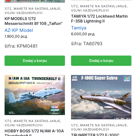
1/72
,
MAKETE NA SASTAVLJANJE
,
1/72
,
MAKETE NA SASTAVLJANJE
,
VOJNI VAZDUHOPLOVI
VOJNI VAZDUHOPLOVI
TAMIYA 1/72 Lockheed Martin
KP MODELS 1/72
F-35B Lightning II
Messerschmitt Bf 108 „Taifun“
Tamiya
AZ-KP Model
6.000,00
рсд
1.900,00
рсд
šifra: TA60793
šifra: KPM0481
Dodaj u korpu
Dodaj u korpu
1/72
,
MAKETE NA SASTAVLJANJE
,
1/72
,
MAKETE NA SASTAVLJANJE
,
VOJNI VAZDUHOPLOVI
VOJNI VAZDUHOPLOVI
HOBBY BOSS 1/72 N/AW A-10A
TRUMPETER 1/72 F-100C
Thunderbolt II