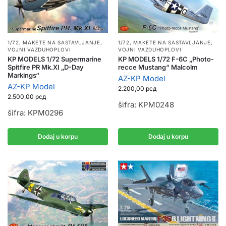
1/72
,
MAKETE NA SASTAVLJANJE
,
1/72
,
MAKETE NA SASTAVLJANJE
,
VOJNI VAZDUHOPLOVI
VOJNI VAZDUHOPLOVI
KP MODELS 1/72 Supermarine
KP MODELS 1/72 F-6C „Photo-
Spitfire PR Mk.XI „D-Day
recce Mustang“ Malcolm
Markings“
AZ-KP Model
AZ-KP Model
2.200,00
рсд
2.500,00
рсд
šifra: KPM0248
šifra: KPM0296
Dodaj u korpu
Dodaj u korpu