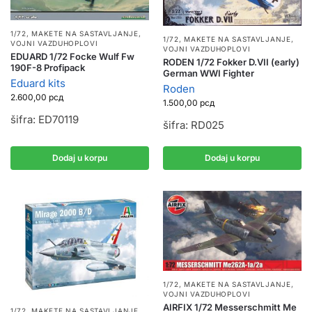
1/72
,
MAKETE NA SASTAVLJANJE
,
1/72
,
MAKETE NA SASTAVLJANJE
,
VOJNI VAZDUHOPLOVI
VOJNI VAZDUHOPLOVI
EDUARD 1/72 Focke Wulf Fw
RODEN 1/72 Fokker D.VII (early)
190F-8 Profipack
German WWI Fighter
Eduard kits
Roden
2.600,00
рсд
1.500,00
рсд
šifra: ED70119
šifra: RD025
Dodaj u korpu
Dodaj u korpu
1/72
,
MAKETE NA SASTAVLJANJE
,
VOJNI VAZDUHOPLOVI
AIRFIX 1/72 Messerschmitt Me
1/72
,
MAKETE NA SASTAVLJANJE
,