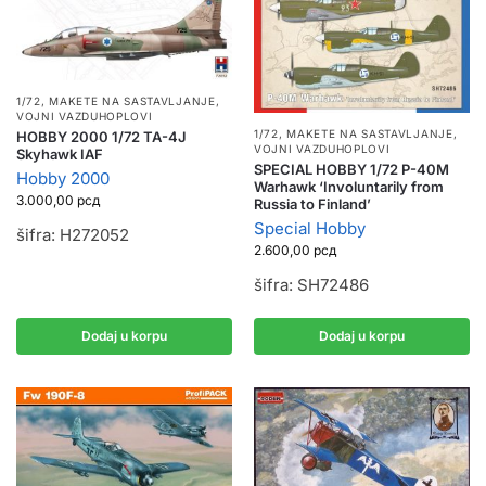
1/72
,
MAKETE NA SASTAVLJANJE
,
VOJNI VAZDUHOPLOVI
1/72
,
MAKETE NA SASTAVLJANJE
,
HOBBY 2000 1/72 TA-4J
VOJNI VAZDUHOPLOVI
Skyhawk IAF
SPECIAL HOBBY 1/72 P-40M
Hobby 2000
Warhawk ‘Involuntarily from
3.000,00
рсд
Russia to Finland’
Special Hobby
šifra: H272052
2.600,00
рсд
šifra: SH72486
Dodaj u korpu
Dodaj u korpu