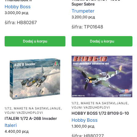
Super Sabre
Hobby Boss
Trumpeter
3.000,00
рсд
3.200,00
рсд
šifra: HB80267
šifra: TP01648
Dodaj u korpu
Dodaj u korpu
1/72
,
MAKETE NA SASTAVLJANJE
,
VOJNI VAZDUHOPLOVI
1/72
,
MAKETE NA SASTAVLJANJE
,
HOBBY BOSS 1/72 Bf109 G-10
VOJNI VAZDUHOPLOVI
ITALERI 1/72 A-26B Invader
Hobby Boss
Italeri
1.300,00
рсд
4.400,00
рсд
šifra: HB80227