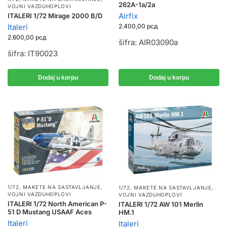
262A-1a/2a
VOJNI VAZDUHOPLOVI
Airfix
ITALERI 1/72 Mirage 2000 B/D
Italeri
2.400,00
рсд
2.600,00
рсд
šifra: AIR03090a
šifra: IT90023
Dodaj u korpu
Dodaj u korpu
1/72
,
MAKETE NA SASTAVLJANJE
,
1/72
,
MAKETE NA SASTAVLJANJE
,
VOJNI VAZDUHOPLOVI
VOJNI VAZDUHOPLOVI
ITALERI 1/72 North American P-
ITALERI 1/72 AW 101 Merlin
51 D Mustang USAAF Aces
HM.1
Italeri
Italeri