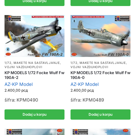
Dodaj u korpu
Dodaj u korpu
1/72
,
MAKETE NA SASTAVLJANJE
,
1/72
,
MAKETE NA SASTAVLJANJE
,
VOJNI VAZDUHOPLOVI
VOJNI VAZDUHOPLOVI
KP MODELS 1/72 Focke Wulf Fw
KP MODELS 1/72 Focke Wulf Fw
190A-2
190A-0
AZ-KP Model
AZ-KP Model
2.400,00
рсд
2.400,00
рсд
šifra: KPM0490
šifra: KPM0489
Dodaj u korpu
Dodaj u korpu