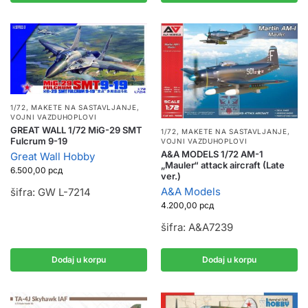
1/72
,
MAKETE NA SASTAVLJANJE
,
VOJNI VAZDUHOPLOVI
GREAT WALL 1/72 MiG-29 SMT
1/72
,
MAKETE NA SASTAVLJANJE
,
Fulcrum 9-19
VOJNI VAZDUHOPLOVI
A&A MODELS 1/72 AM-1
Great Wall Hobby
„Mauler“ attack aircraft (Late
6.500,00
рсд
ver.)
A&A Models
šifra: GW L-7214
4.200,00
рсд
šifra: A&A7239
Dodaj u korpu
Dodaj u korpu