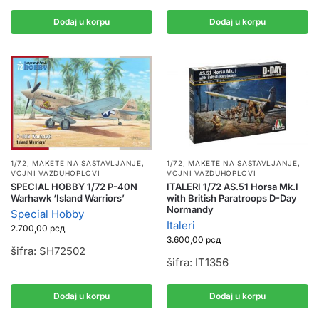
Dodaj u korpu
Dodaj u korpu
1/72
,
MAKETE NA SASTAVLJANJE
,
1/72
,
MAKETE NA SASTAVLJANJE
,
VOJNI VAZDUHOPLOVI
VOJNI VAZDUHOPLOVI
ITALERI 1/72 AS.51 Horsa Mk.I
SPECIAL HOBBY 1/72 P-40N
with British Paratroops D-Day
Warhawk ‘Island Warriors’
Normandy
Special Hobby
Italeri
2.700,00
рсд
3.600,00
рсд
šifra: SH72502
šifra: IT1356
Dodaj u korpu
Dodaj u korpu