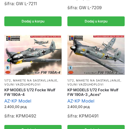
šifra: GW L-7211
šifra: GW L-7209
Dodaj u korpu
Dodaj u korpu
1/72
,
MAKETE NA SASTAVLJANJE
,
1/72
,
MAKETE NA SASTAVLJANJE
,
VOJNI VAZDUHOPLOVI
VOJNI VAZDUHOPLOVI
KP MODELS 1/72 Focke Wulf
KP MODELS 1/72 Focke Wulf
FW 190A-3 „Aces“
FW 190A-4
AZ-KP Model
AZ-KP Model
2.400,00
рсд
2.400,00
рсд
šifra: KPM0491
šifra: KPM0492