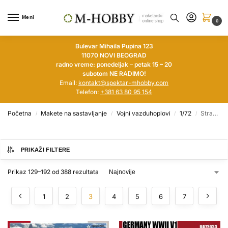
Meni
0
Bulevar Mihaila Pupina 123
11070 NOVI BEOGRAD
radno vreme: ponedeljak – petak 15 – 20
subotom NE RADIMO!
Email:
kontakt@spektar-mhobby.com
Telefon:
+381 63 80 95 154
Početna
Makete na sastavljanje
Vojni vazduhoplovi
1/72
Strana 3
/
/
/
/
PRIKAŽI FILTERE
Prikaz 129–192 od 388 rezultata
1
2
3
4
5
6
7