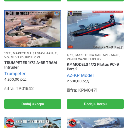
1/72
,
MAKETE NA SASTAVLJANJE
,
1/72
,
MAKETE NA SASTAVLJANJE
,
VOJNI VAZDUHOPLOVI
VOJNI VAZDUHOPLOVI
TRUMPETER 1/72 A-6E TRAM
KP MODELS 1/72 Pilatus PC-9
Intruder
Part.2
Trumpeter
AZ-KP Model
4.200,00
рсд
2.500,00
рсд
šifra: TP01642
šifra: KPM0471
Dodaj u korpu
Dodaj u korpu