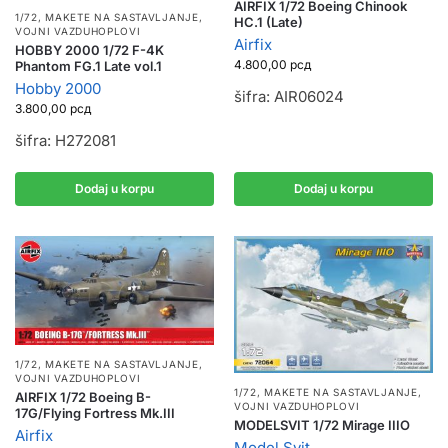
AIRFIX 1/72 Boeing Chinook
1/72
,
MAKETE NA SASTAVLJANJE
,
HC.1 (Late)
VOJNI VAZDUHOPLOVI
Airfix
HOBBY 2000 1/72 F-4K
4.800,00
рсд
Phantom FG.1 Late vol.1
Hobby 2000
šifra: AIR06024
3.800,00
рсд
šifra: H272081
Dodaj u korpu
Dodaj u korpu
1/72
,
MAKETE NA SASTAVLJANJE
,
VOJNI VAZDUHOPLOVI
1/72
,
MAKETE NA SASTAVLJANJE
,
AIRFIX 1/72 Boeing B-
VOJNI VAZDUHOPLOVI
17G/Flying Fortress Mk.III
MODELSVIT 1/72 Mirage IIIO
Airfix
Model Svit