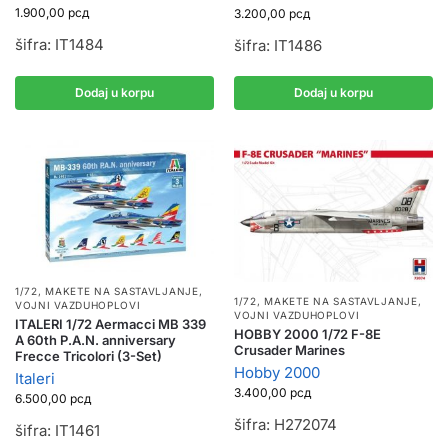
1.900,00
рсд
3.200,00
рсд
šifra: IT1484
šifra: IT1486
Dodaj u korpu
Dodaj u korpu
1/72
,
MAKETE NA SASTAVLJANJE
,
1/72
,
MAKETE NA SASTAVLJANJE
,
VOJNI VAZDUHOPLOVI
VOJNI VAZDUHOPLOVI
ITALERI 1/72 Aermacci MB 339
HOBBY 2000 1/72 F-8E
A 60th P.A.N. anniversary
Crusader Marines
Frecce Tricolori (3-Set)
Hobby 2000
Italeri
3.400,00
рсд
6.500,00
рсд
šifra: H272074
šifra: IT1461