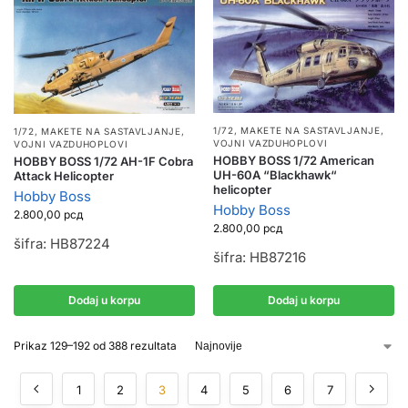
1/72
,
MAKETE NA SASTAVLJANJE
,
1/72
,
MAKETE NA SASTAVLJANJE
,
VOJNI VAZDUHOPLOVI
VOJNI VAZDUHOPLOVI
HOBBY BOSS 1/72 American
HOBBY BOSS 1/72 AH-1F Cobra
UH-60A “Blackhawk“
Attack Helicopter
helicopter
Hobby Boss
Hobby Boss
2.800,00
рсд
2.800,00
рсд
šifra: HB87224
šifra: HB87216
Dodaj u korpu
Dodaj u korpu
Prikaz 129–192 od 388 rezultata
1
2
3
4
5
6
7