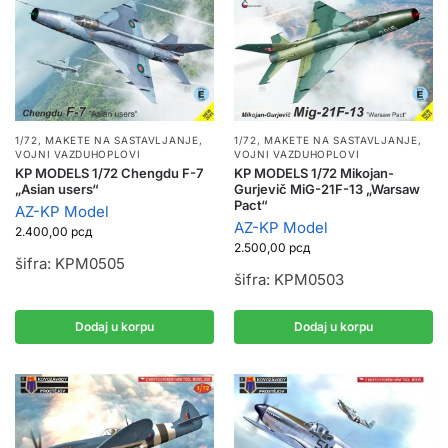
1/72
,
MAKETE NA SASTAVLJANJE
,
1/72
,
MAKETE NA SASTAVLJANJE
,
VOJNI VAZDUHOPLOVI
VOJNI VAZDUHOPLOVI
KP MODELS 1/72 Chengdu F-7
KP MODELS 1/72 Mikojan-
„Asian users“
Gurjevič MiG-21F-13 „Warsaw
Pact“
AZ-KP Model
AZ-KP Model
2.400,00
рсд
2.500,00
рсд
šifra: KPM0505
šifra: KPM0503
Dodaj u korpu
Dodaj u korpu