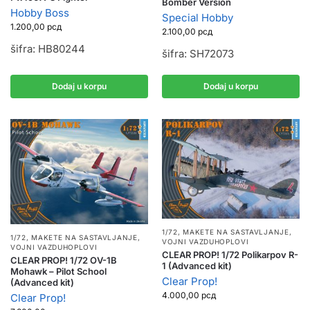
Bomber Version
Hobby Boss
Special Hobby
1.200,00
рсд
2.100,00
рсд
šifra: HB80244
šifra: SH72073
Dodaj u korpu
Dodaj u korpu
1/72
,
MAKETE NA SASTAVLJANJE
,
1/72
,
MAKETE NA SASTAVLJANJE
,
VOJNI VAZDUHOPLOVI
VOJNI VAZDUHOPLOVI
CLEAR PROP! 1/72 Polikarpov R-
CLEAR PROP! 1/72 OV-1B
1 (Advanced kit)
Mohawk – Pilot School
Clear Prop!
(Advanced kit)
4.000,00
рсд
Clear Prop!