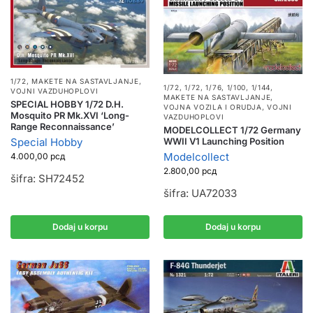
1/72
,
MAKETE NA SASTAVLJANJE
,
1/72
,
1/72, 1/76, 1/100, 1/144
,
VOJNI VAZDUHOPLOVI
MAKETE NA SASTAVLJANJE
,
SPECIAL HOBBY 1/72 D.H.
VOJNA VOZILA I ORUDJA
,
VOJNI
Mosquito PR Mk.XVI ‘Long-
VAZDUHOPLOVI
Range Reconnaissance’
MODELCOLLECT 1/72 Germany
WWII V1 Launching Position
Special Hobby
Modelcollect
4.000,00
рсд
2.800,00
рсд
šifra: SH72452
šifra: UA72033
Dodaj u korpu
Dodaj u korpu