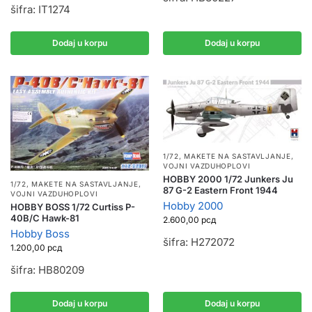
šifra: IT1274
Dodaj u korpu
Dodaj u korpu
1/72
,
MAKETE NA SASTAVLJANJE
,
VOJNI VAZDUHOPLOVI
HOBBY 2000 1/72 Junkers Ju
1/72
,
MAKETE NA SASTAVLJANJE
,
87 G-2 Eastern Front 1944
VOJNI VAZDUHOPLOVI
Hobby 2000
HOBBY BOSS 1/72 Curtiss P-
40B/C Hawk-81
2.600,00
рсд
Hobby Boss
šifra: H272072
1.200,00
рсд
šifra: HB80209
Dodaj u korpu
Dodaj u korpu