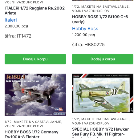
VOJNI VAZDUHOPLOVI
1/72
,
MAKETE NA SASTAVLJANJE
,
ITALERI 1/72 Reggiane Re.2002
VOJNI VAZDUHOPLOVI
Ariete
HOBBY BOSS 1/72 Bf109 G-6
Italeri
(early)
2.300,00
рсд
Hobby Boss
1.200,00
рсд
šifra: IT1472
šifra: HB80225
Dodaj u korpu
Dodaj u korpu
1/72
,
MAKETE NA SASTAVLJANJE
,
1/72
,
MAKETE NA SASTAVLJANJE
,
VOJNI VAZDUHOPLOVI
VOJNI VAZDUHOPLOVI
SPECIAL HOBBY 1/72 Hawker
HOBBY BOSS 1/72 Germany
Sea Fury FB.Mk. 11 Fighter-
Fw190A-8 Fighter