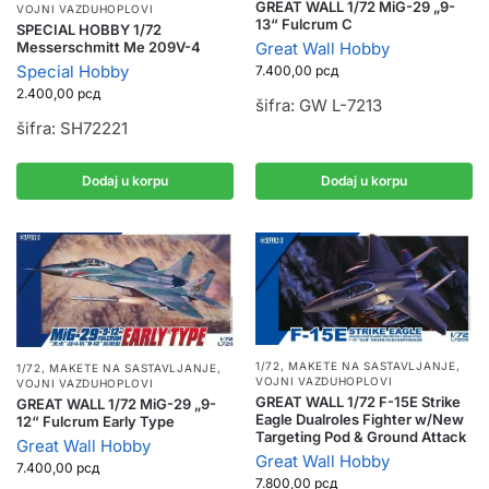
GREAT WALL 1/72 MiG-29 „9-
VOJNI VAZDUHOPLOVI
13“ Fulcrum C
SPECIAL HOBBY 1/72
Great Wall Hobby
Messerschmitt Me 209V-4
Special Hobby
7.400,00
рсд
2.400,00
рсд
šifra: GW L-7213
šifra: SH72221
Dodaj u korpu
Dodaj u korpu
1/72
,
MAKETE NA SASTAVLJANJE
,
1/72
,
MAKETE NA SASTAVLJANJE
,
VOJNI VAZDUHOPLOVI
VOJNI VAZDUHOPLOVI
GREAT WALL 1/72 F-15E Strike
GREAT WALL 1/72 MiG-29 „9-
Eagle Dualroles Fighter w/New
12“ Fulcrum Early Type
Targeting Pod & Ground Attack
Great Wall Hobby
Great Wall Hobby
7.400,00
рсд
7.800,00
рсд