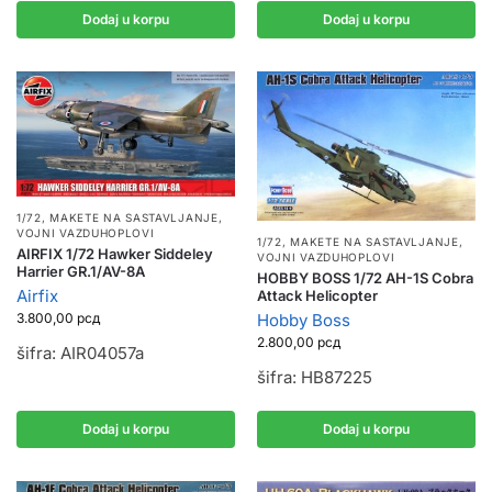
Dodaj u korpu
Dodaj u korpu
1/72
,
MAKETE NA SASTAVLJANJE
,
VOJNI VAZDUHOPLOVI
1/72
,
MAKETE NA SASTAVLJANJE
,
AIRFIX 1/72 Hawker Siddeley
VOJNI VAZDUHOPLOVI
Harrier GR.1/AV-8A
HOBBY BOSS 1/72 AH-1S Cobra
Airfix
Attack Helicopter
Hobby Boss
3.800,00
рсд
2.800,00
рсд
šifra: AIR04057a
šifra: HB87225
Dodaj u korpu
Dodaj u korpu