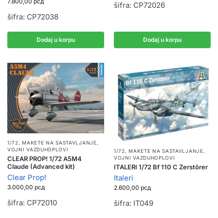
7.800,00
рсд
šifra: CP72026
šifra: CP72038
Dodaj u korpu
Dodaj u korpu
1/72
,
MAKETE NA SASTAVLJANJE
,
VOJNI VAZDUHOPLOVI
1/72
,
MAKETE NA SASTAVLJANJE
,
CLEAR PROP! 1/72 A5M4
VOJNI VAZDUHOPLOVI
Claude (Advanced kit)
ITALERI 1/72 Bf 110 C Zerstörer
Clear Prop!
Italeri
3.000,00
рсд
2.600,00
рсд
šifra: CP72010
šifra: IT049