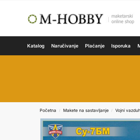
Katalog
Naručivanje
Plaćanje
Isporuka
M
Početna
Makete na sastavljanje
Vojni vazdu
/
/