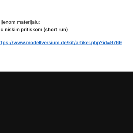
ljenom materijalu:
od niskim pritiskom (short run)
ttps://www.modellversium.de/kit/artikel.php?id=9769