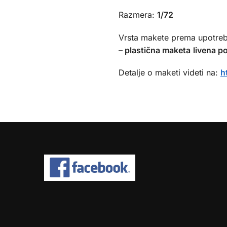
Razmera:
1/72
Vrsta makete prema upotreb
– plastična maketa
livena p
Detalje o maketi videti na:
h