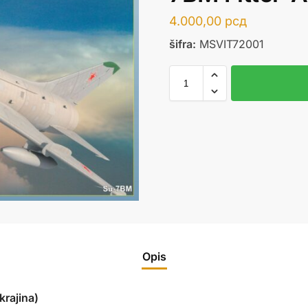
4.000,00
рсд
šifra:
MSVIT72001
Opis
rajina)