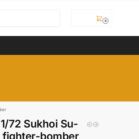
Pretraži
0,00
рсд
0
ber
/72 Sukhoi Su-
A fighter-bomber