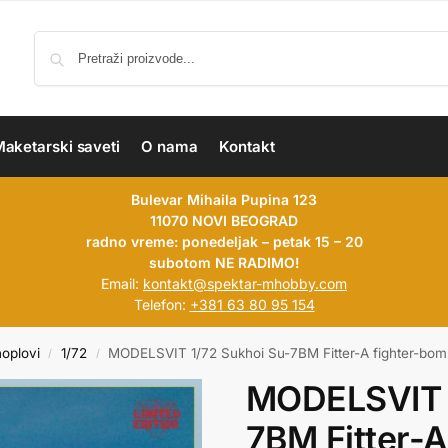
aketarski saveti
O nama
Kontakt
Bulevar Mihaila Pupina 123
11070 NOVI BEOGRAD
radno vreme: ponedeljak – petak 15 – 20
subotom NE RADIMO!
Email:
kontakt@spektar-mhobby.com
Telefon:
+381 63 80 95 154
hoplovi
1/72
MODELSVIT 1/72 Sukhoi Su-7BM Fitter-A fighter-bom
/
/
MODELSVIT 1
7BM Fitter-