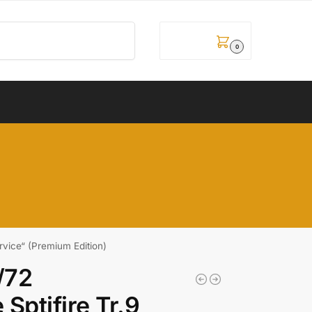
Pretraži
0,00
рсд
0
rvice“ (Premium Edition)
/72
Sptifire Tr.9