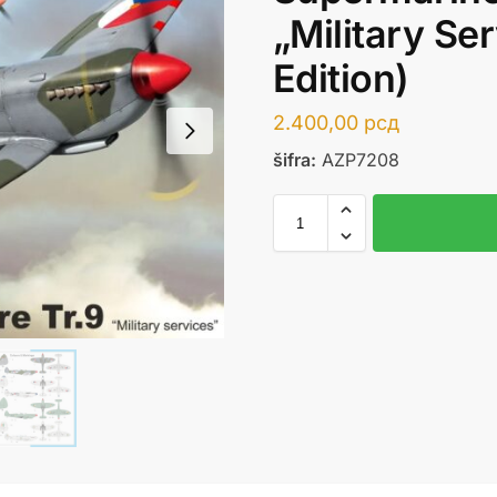
„Military Se
Edition)
2.400,00
рсд
šifra:
AZP7208