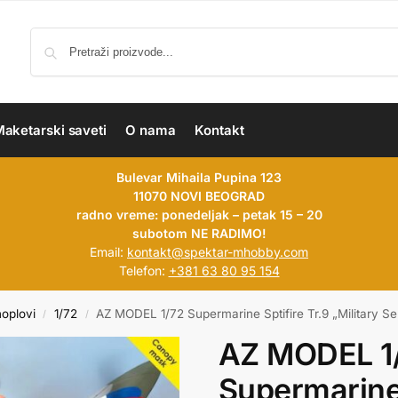
aketarski saveti
O nama
Kontakt
Bulevar Mihaila Pupina 123
11070 NOVI BEOGRAD
radno vreme: ponedeljak – petak 15 – 20
subotom NE RADIMO!
Email:
kontakt@spektar-mhobby.com
Telefon:
+381 63 80 95 154
hoplovi
1/72
AZ MODEL 1/72 Supermarine Sptifire Tr.9 „Military Se
/
/
AZ MODEL 1
Supermarine 