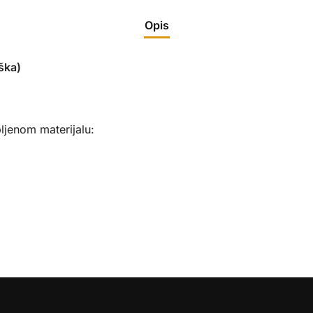
Opis
ška)
ljenom materijalu: