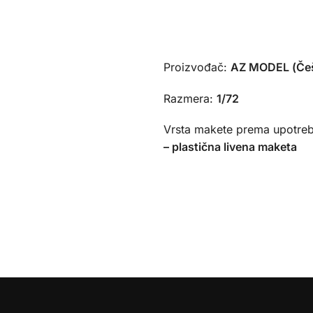
Proizvođač:
AZ MODEL (Če
Razmera:
1/72
Vrsta makete prema upotreb
– plastična livena maketa