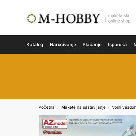
Katalog
Naručivanje
Plaćanje
Isporuka
M
Početna
Makete na sastavljanje
Vojni vazdu
/
/