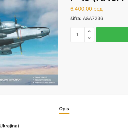
6.400,00
рсд
šifra:
A&A7236
Opis
krajina)