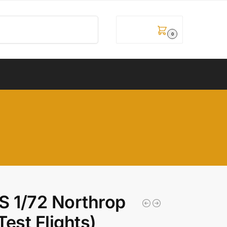
Pretraži
0,00
рсд
0
 1/72 Northrop
est Flights)