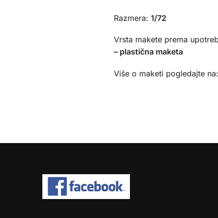
Razmera:
1/72
Vrsta makete prema upotreb
– plastična maketa
Više o maketi pogledajte na