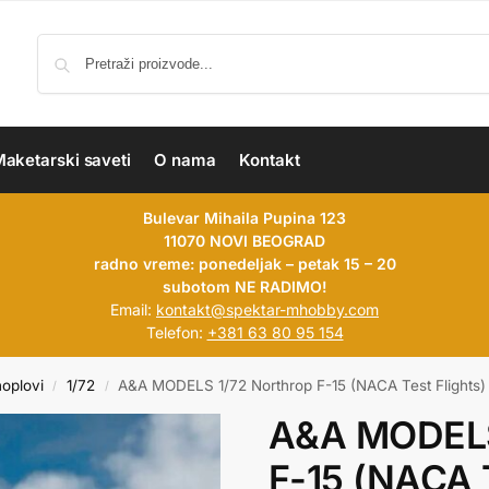
aketarski saveti
O nama
Kontakt
Bulevar Mihaila Pupina 123
11070 NOVI BEOGRAD
radno vreme: ponedeljak – petak 15 – 20
subotom NE RADIMO!
Email:
kontakt@spektar-mhobby.com
Telefon:
+381 63 80 95 154
hoplovi
1/72
A&A MODELS 1/72 Northrop F-15 (NACA Test Flights)
/
/
A&A MODELS
F-15 (NACA T