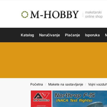
Katalog
Naručivanje
Plaćanje
Isporuka
M
Početna
Makete na sastavljanje
Vojni vazdu
/
/