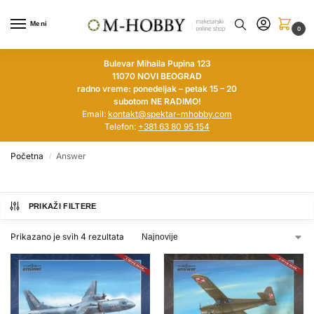
Meni
0
Bulevar Mihaila Pupina 123
11070 NOVI BEOGRAD
radno vreme: ponedeljak – petak 15 – 20
subotom NE RADIMO!
Email:
kontakt@spektar-mhobby.com
Telefon:
+381 63 80 95 154
Početna
Answer
/
PRIKAŽI FILTERE
Prikazano je svih 4 rezultata