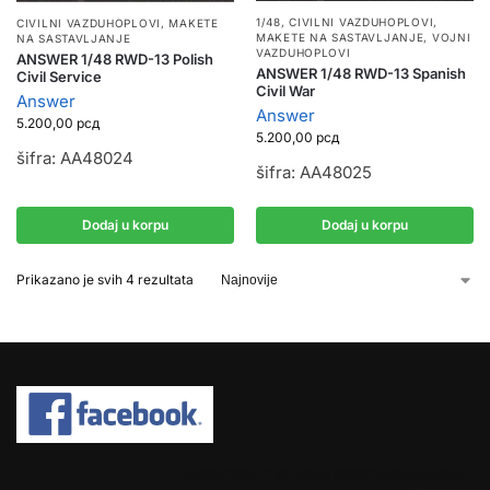
1/48
,
CIVILNI VAZDUHOPLOVI
,
CIVILNI VAZDUHOPLOVI
,
MAKETE
MAKETE NA SASTAVLJANJE
,
VOJNI
NA SASTAVLJANJE
VAZDUHOPLOVI
ANSWER 1/48 RWD-13 Polish
ANSWER 1/48 RWD-13 Spanish
Civil Service
Civil War
Answer
Answer
5.200,00
рсд
5.200,00
рсд
šifra: AA48024
šifra: AA48025
Dodaj u korpu
Dodaj u korpu
Prikazano je svih 4 rezultata
COPYRIGHT © 2026 SPEKTAR MHOBBY.