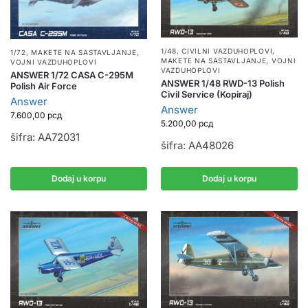
1/48
,
CIVILNI VAZDUHOPLOVI
,
1/72
,
MAKETE NA SASTAVLJANJE
,
MAKETE NA SASTAVLJANJE
,
VOJNI
VOJNI VAZDUHOPLOVI
VAZDUHOPLOVI
ANSWER 1/72 CASA C-295M
ANSWER 1/48 RWD-13 Polish
Polish Air Force
Civil Service (Kopiraj)
Answer
Answer
7.600,00
рсд
5.200,00
рсд
šifra: AA72031
šifra: AA48026
Dodaj u korpu
Dodaj u korpu