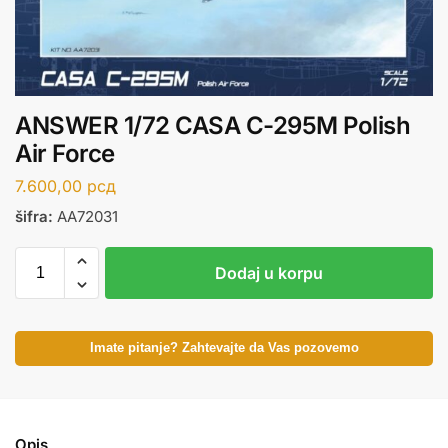
ANSWER 1/72 CASA C-295M Polish
Air Force
7.600,00
рсд
šifra:
AA72031
Dodaj u korpu
Imate pitanje? Zahtevajte da Vas pozovemo
Opis