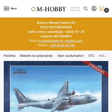
Meni
0
Bulevar Mihaila Pupina 123
11070 NOVI BEOGRAD
radno vreme: ponedeljak – petak 15 – 20
subotom NE RADIMO!
Email:
kontakt@spektar-mhobby.com
Telefon:
+381 63 80 95 154
Početna
Makete na sastavljanje
Vojni vazduhoplovi
1/72
ANSWER 1/72 CASA C-295M Polish Air Force
/
/
/
/