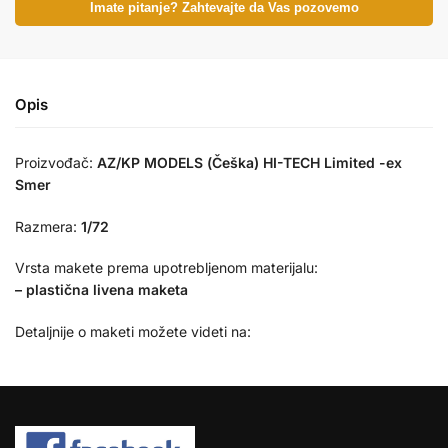
Imate pitanje? Zahtevajte da Vas pozovemo
Opis
Proizvođač:
AZ/KP MODELS (Češka) HI-TECH Limited -ex
Smer
Razmera:
1/72
Vrsta makete prema upotrebljenom materijalu:
– plastična livena maketa
Detaljnije o maketi možete videti na: