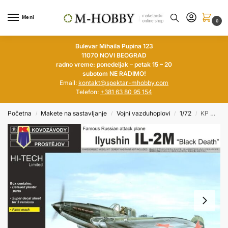
Meni
0
Bulevar Mihaila Pupina 123
11070 NOVI BEOGRAD
radno vreme: ponedeljak – petak 15 – 20
subotom NE RADIMO!
Email:
kontakt@spektar-mhobby.com
Telefon:
+381 63 80 95 154
Početna
Makete na sastavljanje
Vojni vazduhoplovi
1/72
KP MODELS 1/72 Ilyushin IL-2M Sturmovik „Black Death“ (HI-TECH Limited)
/
/
/
/