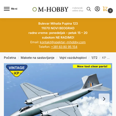
Meni
0
Bulevar Mihaila Pupina 123
11070 NOVI BEOGRAD
radno vreme: ponedeljak – petak 15 – 20
subotom NE RADIMO!
Email:
kontakt@spektar-mhobby.com
Telefon:
+381 63 80 95 154
Početna
Makete na sastavljanje
Vojni vazduhoplovi
1/72
KP MODELS 1/72 English Electric Canberra B(I) Mk.8/12 (Vintage KP)
/
/
/
/