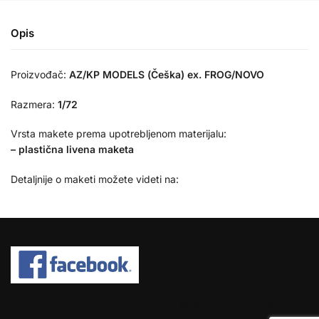
Opis
Proizvođač:
AZ/KP MODELS (Češka) ex. FROG/NOVO
Razmera:
1/72
Vrsta makete prema upotrebljenom materijalu:
– plastična livena maketa
Detaljnije o maketi možete videti na:
COPYRIGHT © 2026 SPEKTAR MHOBBY.