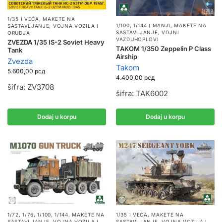
1/35 I VEĆA
,
MAKETE NA
1/100, 1/144 I MANJI
,
MAKETE NA
SASTAVLJANJE
,
VOJNA VOZILA I
SASTAVLJANJE
,
VOJNI
ORUDJA
VAZDUHOPLOVI
ZVEZDA 1/35 IS-2 Soviet Heavy
TAKOM 1/350 Zeppelin P Class
Tank
Airship
Zvezda
Takom
5.600,00
рсд
4.400,00
рсд
šifra: ZV3708
šifra: TAK6002
Dodaj u korpu
Dodaj u korpu
1/72, 1/76, 1/100, 1/144
,
MAKETE NA
1/35 I VEĆA
,
MAKETE NA
SASTAVLJANJE
,
VOJNA VOZILA I
SASTAVLJANJE
,
VOJNA VOZILA I