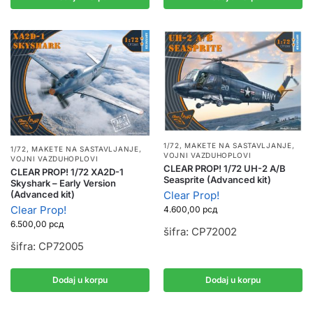
1/72
,
MAKETE NA SASTAVLJANJE
,
1/72
,
MAKETE NA SASTAVLJANJE
,
VOJNI VAZDUHOPLOVI
VOJNI VAZDUHOPLOVI
CLEAR PROP! 1/72 UH-2 A/B
CLEAR PROP! 1/72 XA2D-1
Seasprite (Advanced kit)
Skyshark – Early Version
Clear Prop!
(Advanced kit)
Clear Prop!
4.600,00
рсд
6.500,00
рсд
šifra: CP72002
šifra: CP72005
Dodaj u korpu
Dodaj u korpu