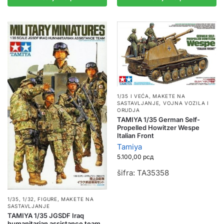
1/35 I VEĆA
,
MAKETE NA
SASTAVLJANJE
,
VOJNA VOZILA I
ORUDJA
TAMIYA 1/35 German Self-
Propelled Howitzer Wespe
Italian Front
Tamiya
5.100,00
рсд
šifra: TA35358
1/35, 1/32
,
FIGURE
,
MAKETE NA
SASTAVLJANJE
TAMIYA 1/35 JGSDF Iraq
humanitarian assistance team