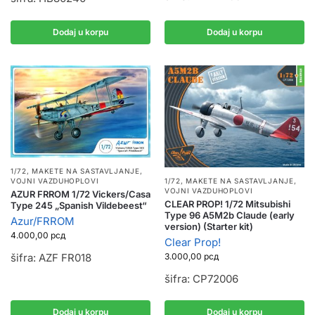
Dodaj u korpu
Dodaj u korpu
1/72
,
MAKETE NA SASTAVLJANJE
,
1/72
,
MAKETE NA SASTAVLJANJE
,
VOJNI VAZDUHOPLOVI
VOJNI VAZDUHOPLOVI
AZUR FRROM 1/72 Vickers/Casa
CLEAR PROP! 1/72 Mitsubishi
Type 245 „Spanish Vildebeest“
Type 96 A5M2b Claude (early
Azur/FRROM
version) (Starter kit)
4.000,00
рсд
Clear Prop!
3.000,00
рсд
šifra: AZF FR018
šifra: CP72006
Dodaj u korpu
Dodaj u korpu