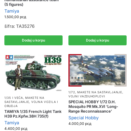
(5 figures)
Tamiya
1.500,00
рсд
šifra: TA35276
Dodaj u korpu
Dodaj u korpu
1/72
,
MAKETE NA SASTAVLJANJE
,
VOJNI VAZDUHOPLOVI
1/35 I VEĆA
,
MAKETE NA
SPECIAL HOBBY 1/72 D.H.
SASTAVLJANJE
,
VOJNA VOZILA I
Mosquito PR Mk.XVI ‘Long-
ORUDJA
Range Reconnaissance’
TAMIYA 1/35 French Light Tank
H39 Pz.Kpfw.38H 735(f)
Special Hobby
Tamiya
4.000,00
рсд
4.400,00
рсд