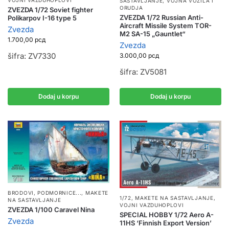
VOJNI VAZDUHOPLOVI
SASTAVLJANJE
,
VOJNA VOZILA I
ORUDJA
ZVEZDA 1/72 Soviet fighter
ZVEZDA 1/72 Russian Anti-
Polikarpov I-16 type 5
Aircraft Missile System TOR-
Zvezda
M2 SA-15 „Gauntlet“
1.700,00
рсд
Zvezda
šifra: ZV7330
3.000,00
рсд
šifra: ZV5081
Dodaj u korpu
Dodaj u korpu
BRODOVI, PODMORNICE...
,
MAKETE
1/72
,
MAKETE NA SASTAVLJANJE
,
NA SASTAVLJANJE
VOJNI VAZDUHOPLOVI
ZVEZDA 1/100 Caravel Nina
SPECIAL HOBBY 1/72 Aero A-
Zvezda
11HS ‘Finnish Export Version’