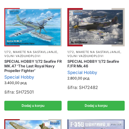
1/72
,
MAKETE NA SASTAVLJANJE
,
1/72
,
MAKETE NA SASTAVLJANJE
,
VOJNI VAZDUHOPLOVI
VOJNI VAZDUHOPLOVI
SPECIAL HOBBY 1/72 Seafire FR
SPECIAL HOBBY 1/72 Seafire
MK.47 ‘The Last Royal Navy
F/FR Mk.46
Propeller Fighter’
Special Hobby
Special Hobby
2.800,00
рсд
3.400,00
рсд
šifra: SH72482
šifra: SH72501
Dodaj u korpu
Dodaj u korpu