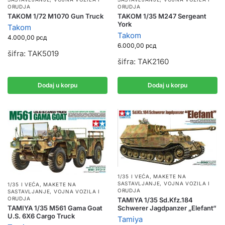
ORUDJA
ORUDJA
TAKOM 1/72 M1070 Gun Truck
TAKOM 1/35 M247 Sergeant
York
Takom
Takom
4.000,00
рсд
6.000,00
рсд
šifra: TAK5019
šifra: TAK2160
Dodaj u korpu
Dodaj u korpu
1/35 I VEĆA
,
MAKETE NA
SASTAVLJANJE
,
VOJNA VOZILA I
1/35 I VEĆA
,
MAKETE NA
ORUDJA
SASTAVLJANJE
,
VOJNA VOZILA I
ORUDJA
TAMIYA 1/35 Sd.Kfz.184
TAMIYA 1/35 M561 Gama Goat
Schwerer Jagdpanzer „Elefant“
U.S. 6X6 Cargo Truck
Tamiya