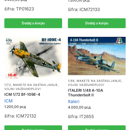
1.200,00
рсд
šifra: TP01623
šifra: ICM72133
Dodaj u korpu
Dodaj u korpu
1/48
,
MAKETE NA SASTAVLJANJE
,
1/72
,
MAKETE NA SASTAVLJANJE
,
VOJNI VAZDUHOPLOVI
VOJNI VAZDUHOPLOVI
ITALERI 1/48 A-10A
ICM 1/72 Bf-109E-4
Thunderbolt II
ICM
Italeri
1.200,00
рсд
4.000,00
рсд
šifra: ICM72132
šifra: IT2655