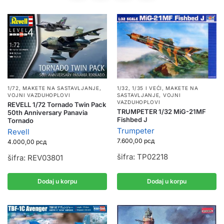
1/72
,
MAKETE NA SASTAVLJANJE
,
1/32, 1/35 I VEĆI
,
MAKETE NA
VOJNI VAZDUHOPLOVI
SASTAVLJANJE
,
VOJNI
VAZDUHOPLOVI
REVELL 1/72 Tornado Twin Pack
TRUMPETER 1/32 MiG-21MF
50th Anniversary Panavia
Fishbed J
Tornado
Trumpeter
Revell
7.600,00
рсд
4.000,00
рсд
šifra: TP02218
šifra: REV03801
Dodaj u korpu
Dodaj u korpu