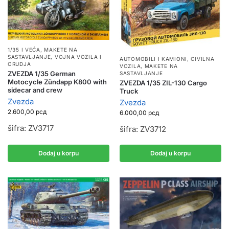
1/35 I VEĆA
,
MAKETE NA
SASTAVLJANJE
,
VOJNA VOZILA I
AUTOMOBILI I KAMIONI
,
CIVILNA
ORUDJA
VOZILA
,
MAKETE NA
ZVEZDA 1/35 German
SASTAVLJANJE
Motocycle Zündapp K800 with
ZVEZDA 1/35 ZIL-130 Cargo
sidecar and crew
Truck
Zvezda
Zvezda
2.600,00
рсд
6.000,00
рсд
šifra: ZV3717
šifra: ZV3712
Dodaj u korpu
Dodaj u korpu