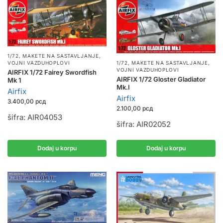
1/72
,
MAKETE NA SASTAVLJANJE
,
1/72
,
MAKETE NA SASTAVLJANJE
,
VOJNI VAZDUHOPLOVI
VOJNI VAZDUHOPLOVI
AIRFIX 1/72 Fairey Swordfish
AIRFIX 1/72 Gloster Gladiator
Mk 1
Mk.I
Airfix
Airfix
3.400,00
рсд
2.100,00
рсд
šifra: AIR04053
šifra: AIR02052
Dodaj u korpu
Dodaj u korpu