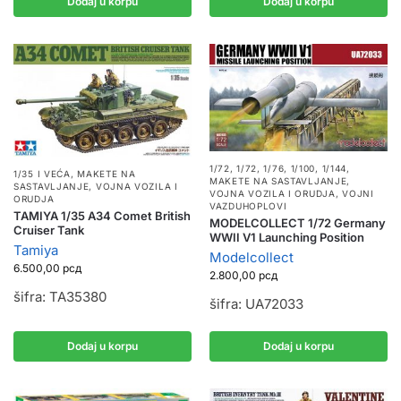
Dodaj u korpu
Dodaj u korpu
1/72
,
1/72, 1/76, 1/100, 1/144
,
1/35 I VEĆA
,
MAKETE NA
MAKETE NA SASTAVLJANJE
,
SASTAVLJANJE
,
VOJNA VOZILA I
VOJNA VOZILA I ORUDJA
,
VOJNI
ORUDJA
VAZDUHOPLOVI
TAMIYA 1/35 A34 Comet British
MODELCOLLECT 1/72 Germany
Cruiser Tank
WWII V1 Launching Position
Tamiya
Modelcollect
6.500,00
рсд
2.800,00
рсд
šifra: TA35380
šifra: UA72033
Dodaj u korpu
Dodaj u korpu