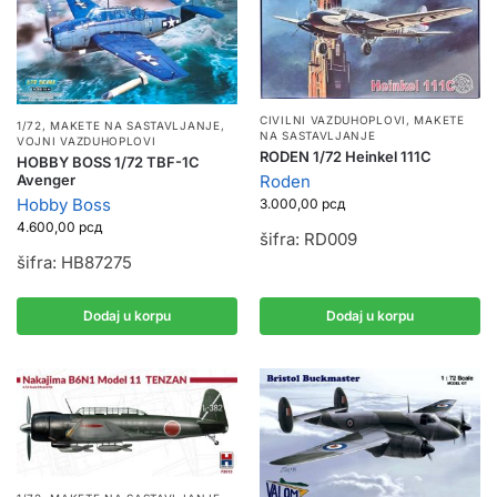
CIVILNI VAZDUHOPLOVI
,
MAKETE
1/72
,
MAKETE NA SASTAVLJANJE
,
NA SASTAVLJANJE
VOJNI VAZDUHOPLOVI
RODEN 1/72 Heinkel 111C
HOBBY BOSS 1/72 TBF-1C
Roden
Avenger
Hobby Boss
3.000,00
рсд
4.600,00
рсд
šifra: RD009
šifra: HB87275
Dodaj u korpu
Dodaj u korpu