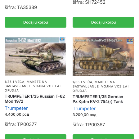
šifra: SH72452
šifra: TA35389
Dodaj u korpu
Dodaj u korpu
1/35 I VEĆA
,
MAKETE NA
1/35 I VEĆA
,
MAKETE NA
SASTAVLJANJE
,
VOJNA VOZILA I
SASTAVLJANJE
,
VOJNA VOZILA I
ORUDJA
ORUDJA
TRUMPETER 1/35 Russian T-62
TRUMPETER 1/35 German
Mod 1972
Pz.Kpfm KV-2 754(r) Tank
Trumpeter
Trumpeter
4.400,00
рсд
3.200,00
рсд
šifra: TP00377
šifra: TP00367