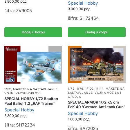
2.800,00
рсд
Special Hobby
3.000,00
рсд
šifra: ZV9005
šifra: SH72464
Dodaj u korpu
Dodaj u korpu
1/72, 1/76, 1/100, 1/144
,
MAKETE NA
1/72
,
MAKETE NA SASTAVLJANJE
,
SASTAVLJANJE
,
VOJNA VOZILA I
VOJNI VAZDUHOPLOVI
ORUDJA
SPECIAL HOBBY 1/72 Boulton
SPECIAL ARMOR 1/72 7,5 cm
Paul Balliol T.2 „RAF Trainer“
PaK 40 ‘German Anti-tank Gun’
Special Hobby
Special Hobby
3.300,00
рсд
1.600,00
рсд
šifra: SH72234
šifra: SA72025