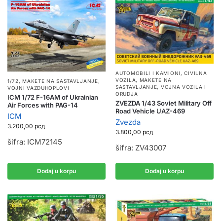
AUTOMOBILI I KAMIONI
,
CIVILNA
VOZILA
,
MAKETE NA
1/72
,
MAKETE NA SASTAVLJANJE
,
SASTAVLJANJE
,
VOJNA VOZILA I
VOJNI VAZDUHOPLOVI
ORUDJA
ICM 1/72 F-16AM of Ukrainian
ZVEZDA 1/43 Soviet Military Off
Air Forces with PAG-14
Road Vehicle UAZ-469
ICM
Zvezda
3.200,00
рсд
3.800,00
рсд
šifra: ICM72145
šifra: ZV43007
Dodaj u korpu
Dodaj u korpu