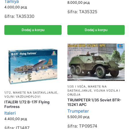
Tamiya
8.000,00
рсд
4.000,00
рсд
šifra: TA35325
šifra: TA35330
Dodaj u korpu
Dodaj u korpu
1/35 I VEĆA
,
MAKETE NA
SASTAVLJANJE
,
VOJNA VOZILA I
1/72
,
MAKETE NA SASTAVLJANJE
,
ORUDJA
VOJNI VAZDUHOPLOVI
TRUMPETER 1/35 Soviet BTR-
ITALERI 1/72 B-17F Flying
152K1 APC
Fortress
Trumpeter
Italeri
5.500,00
рсд
4.400,00
рсд
šifra: TP09574
šifra: IT1487