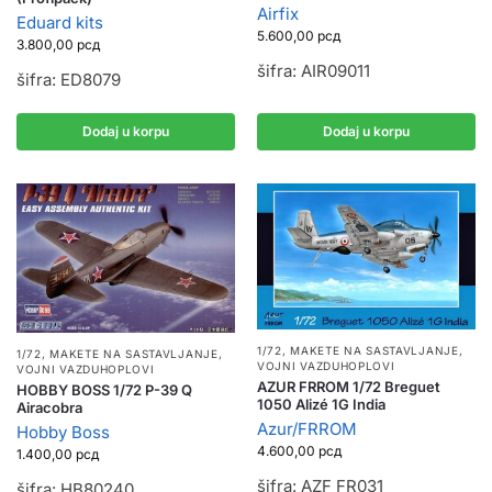
Airfix
Eduard kits
5.600,00
рсд
3.800,00
рсд
šifra: AIR09011
šifra: ED8079
Dodaj u korpu
Dodaj u korpu
1/72
,
MAKETE NA SASTAVLJANJE
,
1/72
,
MAKETE NA SASTAVLJANJE
,
VOJNI VAZDUHOPLOVI
VOJNI VAZDUHOPLOVI
AZUR FRROM 1/72 Breguet
HOBBY BOSS 1/72 P-39 Q
1050 Alizé 1G India
Airacobra
Azur/FRROM
Hobby Boss
4.600,00
рсд
1.400,00
рсд
šifra: AZF FR031
šifra: HB80240