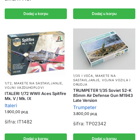
Dodaj u korpu
Dodaj u korpu
1/35 I VEĆA
,
MAKETE NA
SASTAVLJANJE
,
VOJNA VOZILA I
1/72
,
MAKETE NA SASTAVLJANJE
,
ORUDJA
VOJNI VAZDUHOPLOVI
TRUMPETER 1/35 Soviet 52-K
ITALERI 1/72 WWII Aces Spitfire
85mm Air Defense Gun M1943
Mk. V / Mk. IX
Late Version
Italeri
Trumpeter
1.900,00
рсд
3.800,00
рсд
šifra: IT1482
šifra: TP02342
Dodaj u korpu
Dodaj u korpu