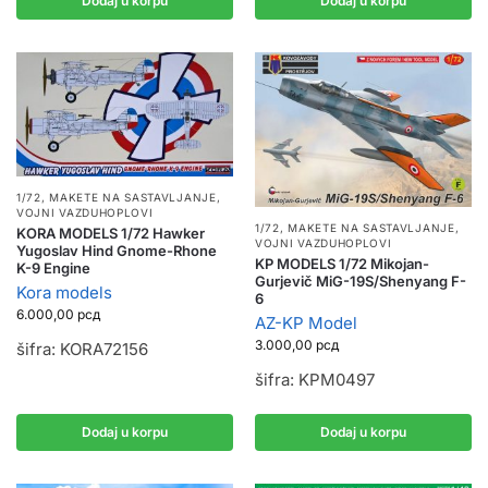
Dodaj u korpu
Dodaj u korpu
1/72
,
MAKETE NA SASTAVLJANJE
,
VOJNI VAZDUHOPLOVI
1/72
,
MAKETE NA SASTAVLJANJE
,
KORA MODELS 1/72 Hawker
VOJNI VAZDUHOPLOVI
Yugoslav Hind Gnome-Rhone
KP MODELS 1/72 Mikojan-
K-9 Engine
Gurjevič MiG-19S/Shenyang F-
Kora models
6
6.000,00
рсд
AZ-KP Model
3.000,00
рсд
šifra: KORA72156
šifra: KPM0497
Dodaj u korpu
Dodaj u korpu