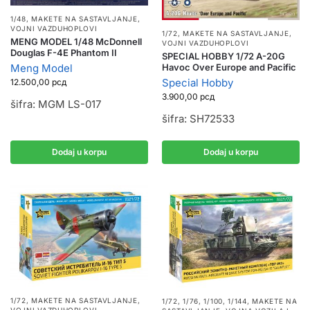
1/48
,
MAKETE NA SASTAVLJANJE
,
VOJNI VAZDUHOPLOVI
1/72
,
MAKETE NA SASTAVLJANJE
,
MENG MODEL 1/48 McDonnell
VOJNI VAZDUHOPLOVI
Douglas F-4E Phantom II
SPECIAL HOBBY 1/72 A-20G
Meng Model
Havoc Over Europe and Pacific
Special Hobby
12.500,00
рсд
3.900,00
рсд
šifra: MGM LS-017
šifra: SH72533
Dodaj u korpu
Dodaj u korpu
1/72
,
MAKETE NA SASTAVLJANJE
,
1/72, 1/76, 1/100, 1/144
,
MAKETE NA