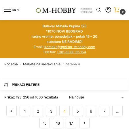
Meni
0
Bulevar Mihaila Pupina 123
11070 NOVI BEOGRAD
radno vreme: ponedeljak – petak 15 – 20
subotom NE RADIMO!
Email:
kontakt@spektar-mhobby.com
Telefon:
+381 63 80 95 154
Početna
Makete na sastavljanje
Strana 4
/
/
PRIKAŽI FILTERE
Prikaz 193–256 od 1036 rezultata
1
2
3
4
5
6
7
…
15
16
17