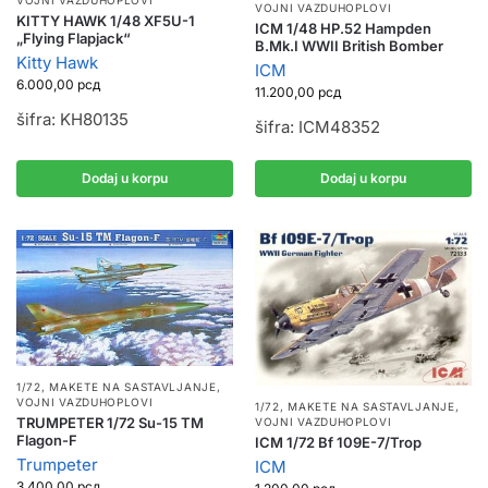
VOJNI VAZDUHOPLOVI
VOJNI VAZDUHOPLOVI
KITTY HAWK 1/48 XF5U-1
ICM 1/48 HP.52 Hampden
„Flying Flapjack“
B.Mk.I WWII British Bomber
Kitty Hawk
ICM
6.000,00
рсд
11.200,00
рсд
šifra: KH80135
šifra: ICM48352
Dodaj u korpu
Dodaj u korpu
1/72
,
MAKETE NA SASTAVLJANJE
,
VOJNI VAZDUHOPLOVI
1/72
,
MAKETE NA SASTAVLJANJE
,
TRUMPETER 1/72 Su-15 TM
VOJNI VAZDUHOPLOVI
Flagon-F
ICM 1/72 Bf 109E-7/Trop
Trumpeter
ICM
3.400,00
рсд