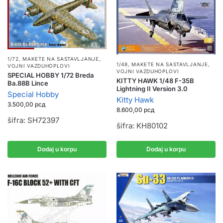
1/72
,
MAKETE NA SASTAVLJANJE
,
1/48
,
MAKETE NA SASTAVLJANJE
,
VOJNI VAZDUHOPLOVI
VOJNI VAZDUHOPLOVI
SPECIAL HOBBY 1/72 Breda
KITTY HAWK 1/48 F-35B
Ba.88B Lince
Lightning II Version 3.0
Special Hobby
Kitty Hawk
3.500,00
рсд
8.600,00
рсд
šifra: SH72397
šifra: KH80102
Dodaj u korpu
Dodaj u korpu