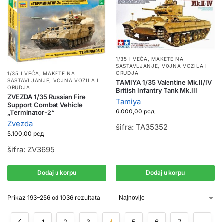
1/35 I VEĆA
,
MAKETE NA
SASTAVLJANJE
,
VOJNA VOZILA I
ORUDJA
1/35 I VEĆA
,
MAKETE NA
SASTAVLJANJE
,
VOJNA VOZILA I
TAMIYA 1/35 Valentine Mk.II/IV
ORUDJA
British Infantry Tank Mk.III
ZVEZDA 1/35 Russian Fire
Tamiya
Support Combat Vehicle
6.000,00
рсд
„Terminator-2“
Zvezda
šifra: TA35352
5.100,00
рсд
šifra: ZV3695
Dodaj u korpu
Dodaj u korpu
Prikaz 193–256 od 1036 rezultata
1
2
3
4
5
6
7
…