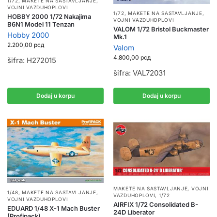
1/72
,
MAKETE NA SASTAVLJANJE
,
VOJNI VAZDUHOPLOVI
1/72
,
MAKETE NA SASTAVLJANJE
,
HOBBY 2000 1/72 Nakajima
VOJNI VAZDUHOPLOVI
B6N1 Model 11 Tenzan
VALOM 1/72 Bristol Buckmaster
Hobby 2000
Mk.1
2.200,00
рсд
Valom
4.800,00
рсд
šifra: H272015
šifra: VAL72031
Dodaj u korpu
Dodaj u korpu
MAKETE NA SASTAVLJANJE
,
VOJNI
1/48
,
MAKETE NA SASTAVLJANJE
,
VAZDUHOPLOVI
,
1/72
VOJNI VAZDUHOPLOVI
AIRFIX 1/72 Consolidated B-
EDUARD 1/48 X-1 Mach Buster
24D Liberator
(Profipack)