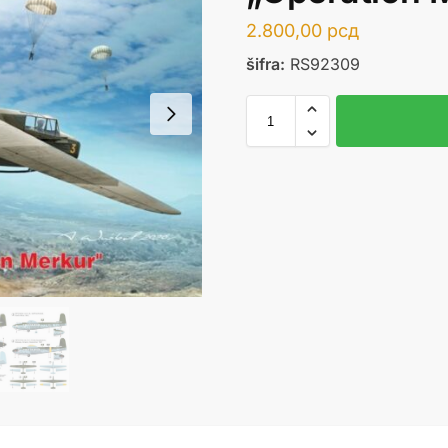
2.800,00
рсд
šifra:
RS92309