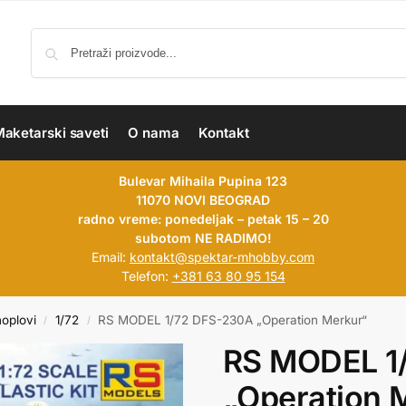
aketarski saveti
O nama
Kontakt
Bulevar Mihaila Pupina 123
11070 NOVI BEOGRAD
radno vreme: ponedeljak – petak 15 – 20
subotom NE RADIMO!
Email:
kontakt@spektar-mhobby.com
Telefon:
+381 63 80 95 154
hoplovi
1/72
RS MODEL 1/72 DFS-230A „Operation Merkur“
/
/
RS MODEL 1
„Operation 