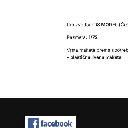
Proizvođač:
RS MODEL (Če
Razmera:
1/72
Vrsta makete prema upotreb
– plastična livena maketa