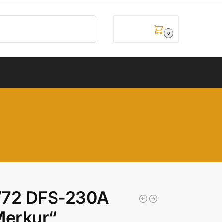
Pretraži
0,00
рсд
0
/72 DFS-230A
Merkur“