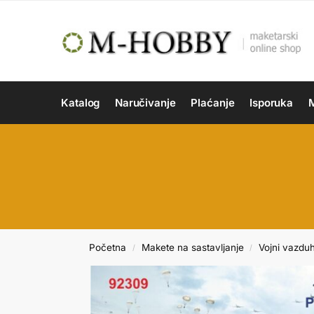
Katalog
Naručivanje
Plaćanje
Isporuka
M
Početna
Makete na sastavljanje
Vojni vazdu
/
/