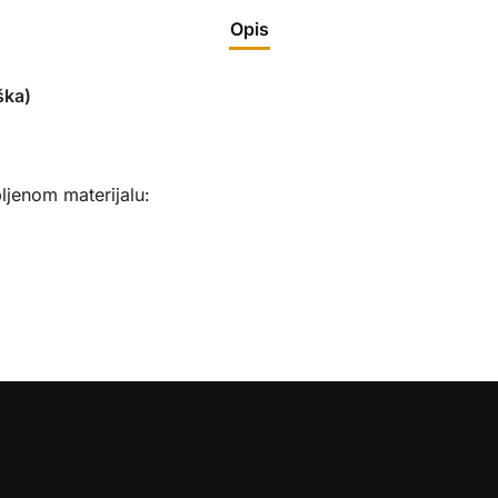
Opis
ška)
ljenom materijalu: