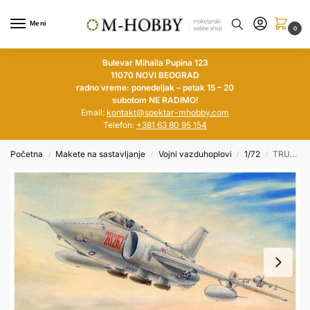
Meni
0
Bulevar Mihaila Pupina 123
11070 NOVI BEOGRAD
radno vreme: ponedeljak – petak 15 – 20
subotom NE RADIMO!
Email:
kontakt@spektar-mhobby.com
Telefon:
+381 63 80 95 154
Početna
Makete na sastavljanje
Vojni vazduhoplovi
1/72
TRUMPETER 1/72 PLAAF Nanchang Q-5C
/
/
/
/