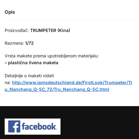
Opis
Proizvođač:
TRUMPETER (Kina)
Razmera:
1/72
Vrsta makete prema upotrebljenom materijalu:
– plastična livena maketa
Detaljnije o maketi videti
na:
http://www.ipmsdeutschland.de/FirstLook/Trumpeter/Tr
u_Nanchang_Q-5C_72/Tru_Nanchang_Q-5C.html