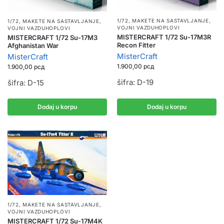
1/72
,
MAKETE NA SASTAVLJANJE
,
1/72
,
MAKETE NA SASTAVLJANJE
,
VOJNI VAZDUHOPLOVI
VOJNI VAZDUHOPLOVI
MISTERCRAFT 1/72 Su-17M3R
MISTERCRAFT 1/72 Su-17M3
Recon Fitter
Afghanistan War
MisterCraft
MisterCraft
1.900,00
рсд
1.900,00
рсд
šifra: D-19
šifra: D-15
Dodaj u korpu
Dodaj u korpu
1/72
,
MAKETE NA SASTAVLJANJE
,
VOJNI VAZDUHOPLOVI
MISTERCRAFT 1/72 Su-17M4K