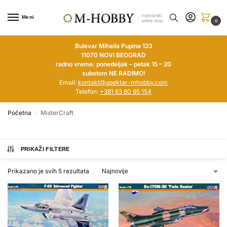
Meni
0
Bulevar Mihaila Pupina 123
11070 NOVI BEOGRAD
radno vreme: ponedeljak – petak 15 – 20
subotom NE RADIMO!
Email:
kontakt@spektar-mhobby.com
Telefon:
+381 63 80 95 154
Početna
MisterCraft
/
PRIKAŽI FILTERE
Prikazano je svih 5 rezultata