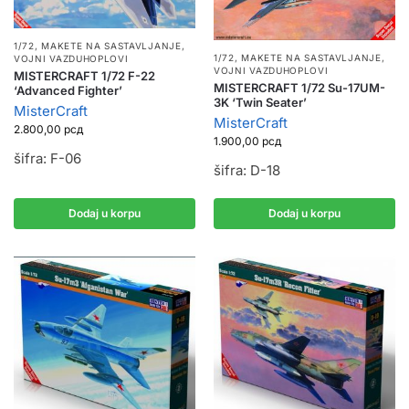
1/72
,
MAKETE NA SASTAVLJANJE
,
1/72
,
MAKETE NA SASTAVLJANJE
,
VOJNI VAZDUHOPLOVI
VOJNI VAZDUHOPLOVI
MISTERCRAFT 1/72 F-22
MISTERCRAFT 1/72 Su-17UM-
‘Advanced Fighter’
3K ‘Twin Seater’
MisterCraft
MisterCraft
2.800,00
рсд
1.900,00
рсд
šifra: F-06
šifra: D-18
Dodaj u korpu
Dodaj u korpu