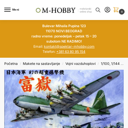
Meni
0
Bulevar Mihaila Pupina 123
11070 NOVI BEOGRAD
radno vreme: ponedeljak – petak 15 – 20
subotom NE RADIMO!
Email:
kontakt@spektar-mhobby.com
Telefon:
+381 63 80 95 154
Početna
Makete na sastavljanje
Vojni vazduhoplovi
1/100, 1/144 i manji
/
/
/