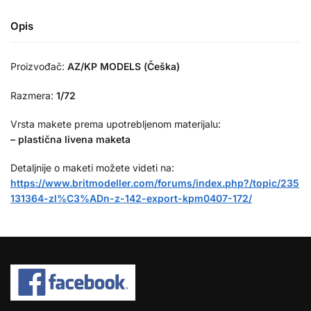
Opis
Proizvođač:
AZ/KP MODELS (Češka)
Razmera:
1/72
Vrsta makete prema upotrebljenom materijalu:
– plastična livena maketa
Detaljnije o maketi možete videti na:
https://www.britmodeller.com/forums/index.php?/topic/235
131364-zl%C3%ADn-z-142-export-kpm0407-172/