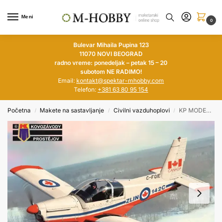
Meni
0
Bulevar Mihaila Pupina 123
11070 NOVI BEOGRAD
radno vreme: ponedeljak – petak 15 – 20
subotom NE RADIMO!
Email:
kontakt@spektar-mhobby.com
Telefon:
+381 63 80 95 154
Početna
Makete na sastavljanje
Civilni vazduhoplovi
KP MODELS 1/72 Zlin Z-142 „Export“
/
/
/