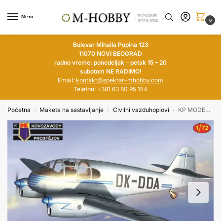
Meni
0
Bulevar Mihaila Pupina 123
11070 NOVI BEOGRAD
radno vreme: ponedeljak – petak 15 – 20
subotom NE RADIMO!
Email:
kontakt@spektar-mhobby.com
Telefon:
+381 63 80 95 154
Početna
Makete na sastavljanje
Civilni vazduhoplovi
KP MODELS 1/72 Aero Ae-45
/
/
/