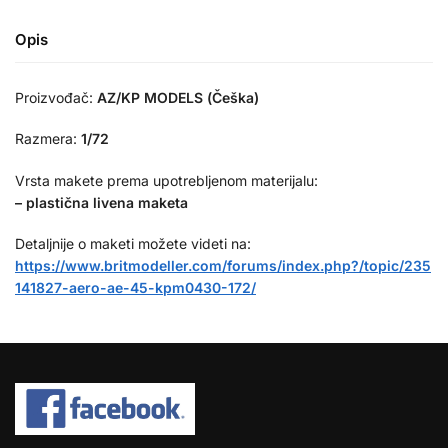
Opis
Proizvođač:
AZ/KP MODELS (Češka)
Razmera:
1/72
Vrsta makete prema upotrebljenom materijalu:
– plastična livena maketa
Detaljnije o maketi možete videti na:
https://www.britmodeller.com/forums/index.php?/topic/235
141827-aero-ae-45-kpm0430-172/