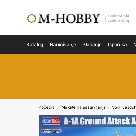
Katalog
Naručivanje
Plaćanje
Isporuka
M
Početna
Makete na sastavljanje
Vojni vazdu
/
/