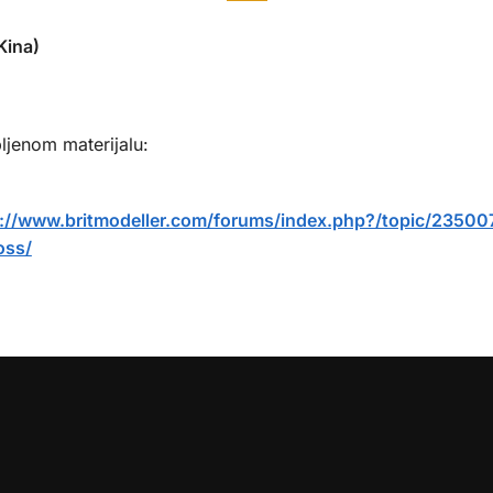
ina)
ljenom materijalu:
p://www.britmodeller.com/forums/index.php?/topic/2350
oss/