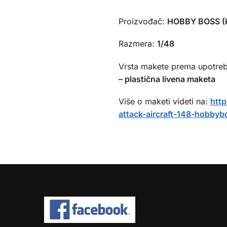
Proizvođač:
HOBBY BOSS (K
Razmera:
1/48
Vrsta makete prema upotreb
– plastična livena maketa
Više o maketi videti na:
htt
attack-aircraft-148-hobbyb