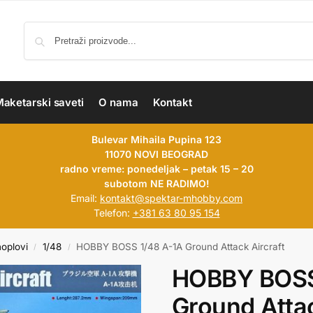
aketarski saveti
O nama
Kontakt
Bulevar Mihaila Pupina 123
11070 NOVI BEOGRAD
radno vreme: ponedeljak – petak 15 – 20
subotom NE RADIMO!
Email:
kontakt@spektar-mhobby.com
Telefon:
+381 63 80 95 154
hoplovi
1/48
HOBBY BOSS 1/48 A-1A Ground Attack Aircraft
/
/
HOBBY BOSS
Ground Attac