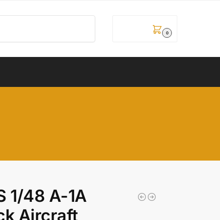
Pretraži
0,00
рсд
0
 1/48 A-1A
k Aircraft