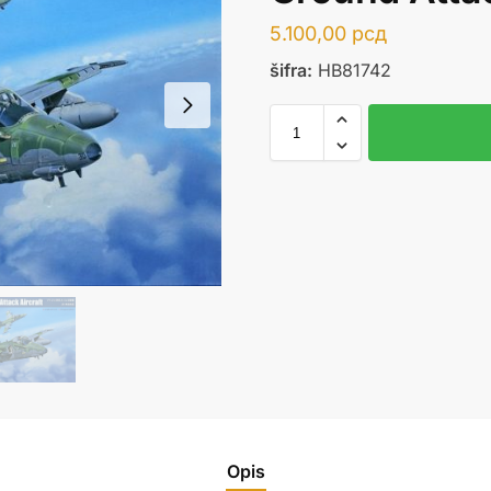
5.100,00
рсд
šifra:
HB81742
Opis